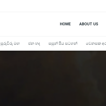
HOME
ABOUT US
සුරුවිරු මඟ
ජන හද
සසුන් පිය සටහන්
වෙනසක අර