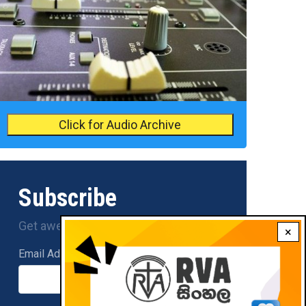
Click for Audio Archive
Subscribe
Get awesome content in your inbox.
×
Email Address