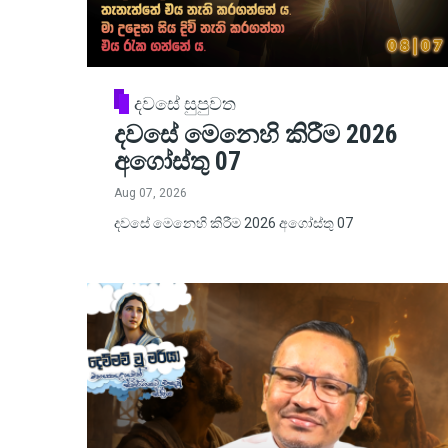
දවසේ සුපුවත
දවසේ මෙනෙහි කිරීම 2026
අගෝස්තු 07
Aug 07, 2026
දවසේ මෙනෙහි කිරීම 2026 අගෝස්තු 07