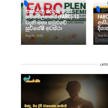
පුවත් සුපුවත්
පුව
ආසියානු රදගුරු සමුළු
සම්මේලනයේ (FABC) 12
FABC
වැනි මහා සමුළුවේ
ආසි
සුවිශේෂී අවස්ථා
දිශා
Aug 06, 2026
Aug 03,
LATE