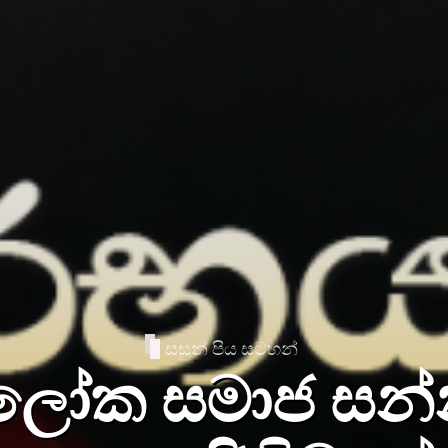
දහම් සර