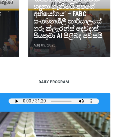
හඳුනා ගැනීමයි අපගේ
C
අභියෝගය’ – FABC
සංගමනශීලී කාර්යාලයේ
ගරු ක්ලැරන්ස් දෙවදාස්
පියතුමා AI පිළිබඳ පවසයි
Aug 03, 2026
DAILY PROGRAM