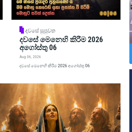
දවසේ සුපුවත
දවසේ මෙනෙහි කිරීම 2026
අගෝස්තු 06
Aug 06, 2026
දවසේ මෙනෙහි කිරීම 2026 අගෝස්තු 06