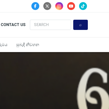
Search
CONTACT US
ුමය
සුබැඳි නිවහන