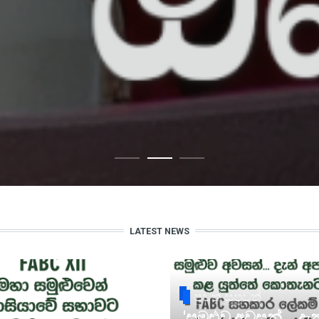
LATEST NEWS
පුවත් සුපුවත්
'සමුළුව අවසන්... දැ