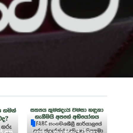
පුවත් සුපුවත්
න් අප
‘සත්‍යය කුමක්දැයි විමසා