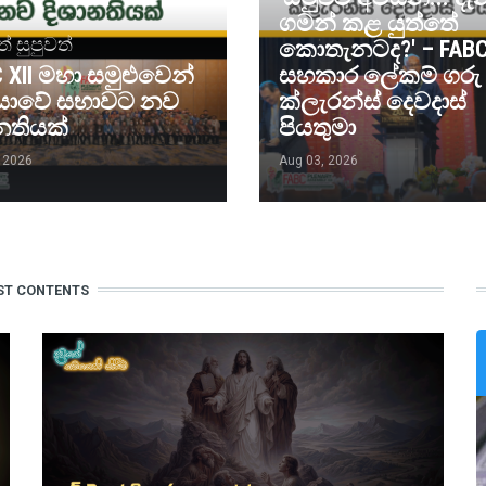
ගමන් කළ යුත්තේ
ත් සුපුවත්
කොතැනටද?' – FAB
 XII මහා සමුළුවෙන්
සහකාර ලේකම් ගරු
යාවේ සභාවට නව
ක්ලැරන්ස් දෙවදාස්
නතියක්
පියතුමා
 2026
Aug 03, 2026
ST CONTENTS