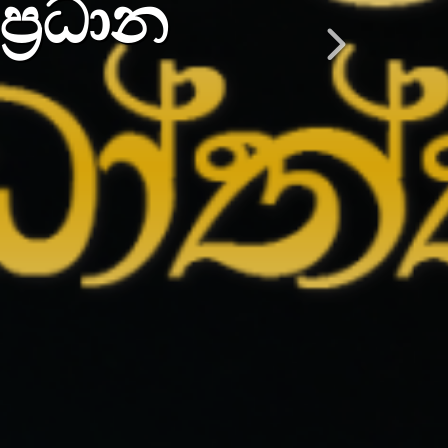
් කියන්න.
rvice