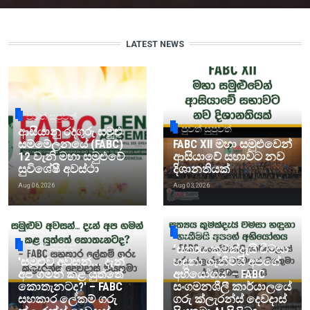
LATEST NEWS
පුවත් සුපුවත්
පුවත් සුපුවත්
ආසියානු රදගුරු සමුළු
සම්මේලනයේ (FABC)
FABC XII මහා සමුළුවෙන්
12 වැනි මහා සමුළුවේ
ආසියාවේ සභාවට නව
සුවිශේෂී අවස්ථා
දිශානතියක්
Aug 06, 2026
Aug 03, 2026
පුවත් සුපුවත්
පුවත් සුපුවත්
‘සත්‍යය කුමක්දැයි විමසා
'සමුළුව අවසන්... දැන්
හඳුනා ගැනීමයි අපගේ
අප ගමන් කළ යුත්තේ
අභියෝගය’ – FABC
කොතැනටද?' – FABC
සංගමනශීලී කාර්යාලයේ
සහකාර ලේකම් ගරු
ගරු ක්ලැරන්ස් දෙවදාස්