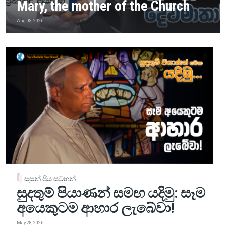
Mary, the mother of the Church
Aug 08, 2026
සසුන් පිය සටහන්
සුදතුම් පියාණන් සමඟ යදිමු: සෑම
අයෙකුටම ආහාර ලැබේවා!
May 28, 2026