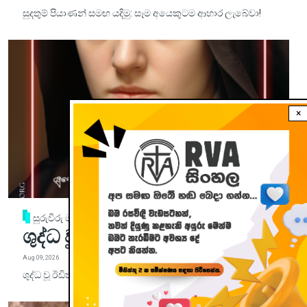
සුදතුම් පියාණන් සමඟ යදිමු: සෑම අයෙකුටම ආහාර ලැබේවා!
×
සුරුවිරු මඟ
ශුද්ධ වූ ඊඩිත් ස්ටේන් මුනිවරිය
Aug 09, 2026
ශුද්ධ වූ ඊඩිත් ස්ටේන් මුනිවරිය