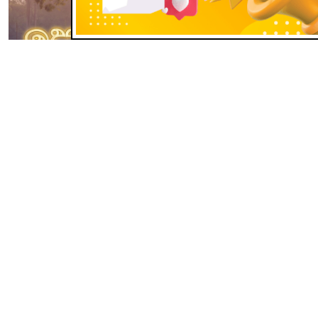
ජන හද
පෝදා මළුව: පින්බර ඇසළ පුර
පසළොස්වක පොහොය දිනයයි!
Jul 29, 2026
පෝදා මළුව: පින්බර ඇසළ පුර පසළොස්වක පොහොය දිනයයි!