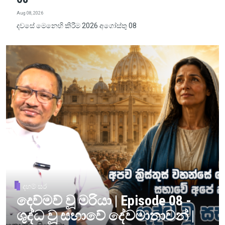
Aug 08, 2026
දවසේ මෙනෙහි කිරීම 2026 අගෝස්තු 08
දහම් සර
දෙව්මව් වූ මරියා | Episode 08 -
ශුද්ධ වූ සභාවේ දේවමාතාවන් |