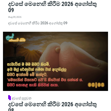
දවසේ මෙනෙහි කිරීම 2026 අගෝස්තු
09
Aug 09, 2026
දවසේ මෙනෙහි කිරීම 2026 අගෝස්තු 09
දවසේ සුපුවත
දවසේ මෙනෙහි කිරීම 2026 අගෝස්තු
08