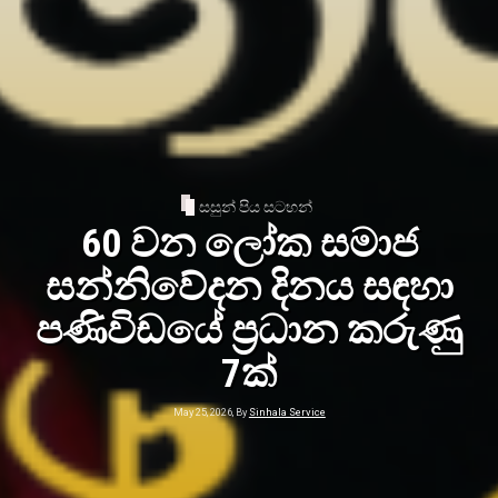
සසුන් පිය සටහන්
60 වන ලෝක සමාජ
සන්නිවේදන දිනය සඳහා
පණිවිඩයේ ප්‍රධාන කරුණු
7ක්
May 25, 2026, By
Sinhala Service