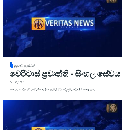
පුවත් සුපුවත්
වෙරිටාස් ප්‍රවෘත්ති - සිංහල සේවය
Feb 05, 2024
සත්‍යයේ හඬ අවදි කරන වෙරිටාස් ප්‍රවෘත්ති විකාශය