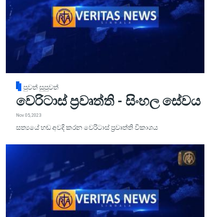
පුවත් සුපුවත්
වෙරිටාස් ප්‍රවෘත්ති - සිංහල සේවය
Nov 05, 2023
සත්‍යයේ හඬ අවදි කරන වෙරිටාස් ප්‍රවෘත්ති විකාශය