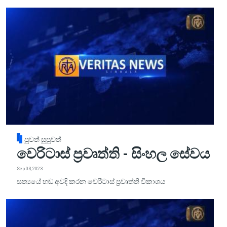
පුවත් සුපුවත්
වෙරිටාස් ප්‍රවෘත්ති - සිංහල සේවය
Sep 03, 2023
සත්‍යයේ හඬ අවදි කරන වෙරිටාස් ප්‍රවෘත්ති විකාශය