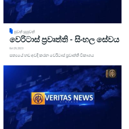
පුවත් සුපුවත්
වෙරිටාස් ප්‍රවෘත්ති - සිංහල සේවය
Oct 29, 2023
සත්‍යයේ හඬ අවදි කරන වෙරිටාස් ප්‍රවෘත්ති විකාශය