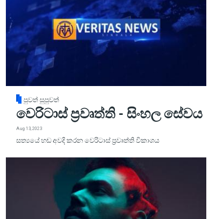
පුවත් සුපුවත්
වෙරිටාස් ප්‍රවෘත්ති - සිංහල සේවය
Aug 13, 2023
සත්‍යයේ හඬ අවදි කරන වෙරිටාස් ප්‍රවෘත්ති විකාශය