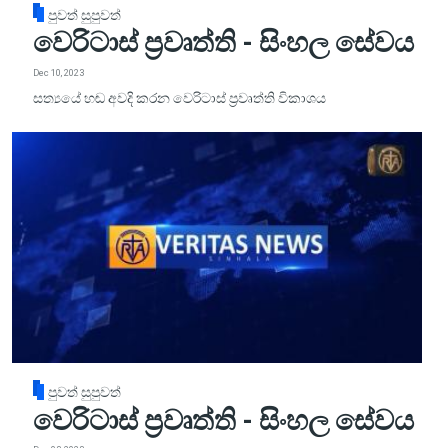
පුවත් සුපුවත්
වෙරිටාස් ප්‍රවෘත්ති - සිංහල සේවය
Dec 10, 2023
සත්‍යයේ හඬ අවදි කරන වෙරිටාස් ප්‍රවෘත්ති විකාශය
පුවත් සුපුවත්
වෙරිටාස් ප්‍රවෘත්ති - සිංහල සේවය