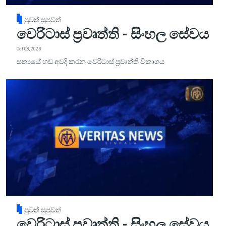
පුවත් සුපුවත්
වෙරිටාස් ප්‍රවෘත්ති - සිංහල සේවය
Oct 08, 2023
සත්‍යයේ හඬ අවදි කරන වෙරිටාස් ප්‍රවෘත්ති විකාශය
පුවත් සුපුවත්
වෙරිටාස් ප්‍රවෘත්ති - සිංහල සේවය