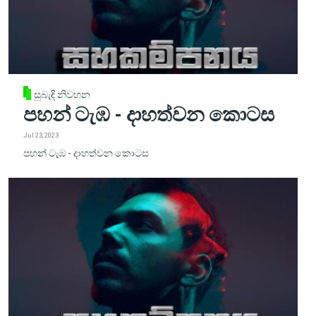
සුබැඳි නිවහන
පහන් ටැඹ - දාහත්වන කොටස
Jul 23, 2023
පහන් ටැඹ - දාහත්වන කොටස