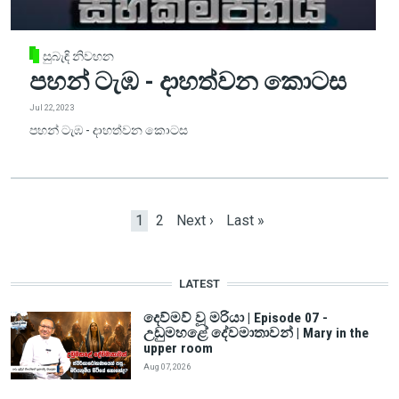
සුබැඳි නිවහන
පහන් ටැඹ - දාහත්වන කොටස
Jul 22, 2023
පහන් ටැඹ - දාහත්වන කොටස
Pagination
Current page
Page
Next page
Last page
1
2
Next ›
Last »
LATEST
දෙව්මව් වූ මරියා | Episode 07 -
උඩුමහළේ දේවමාතාවන් | Mary in the
upper room
Aug 07, 2026