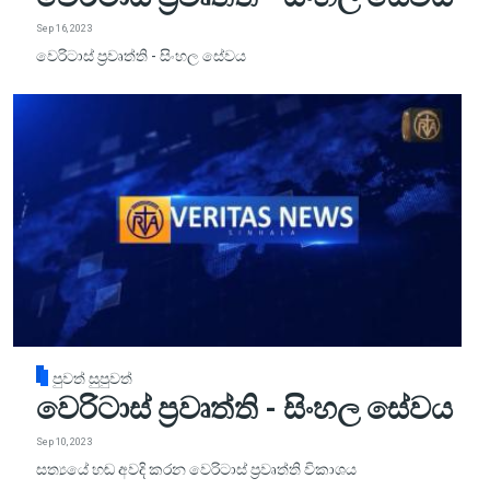
Sep 16, 2023
වෙරිටාස් ප්‍රවෘත්ති - සිංහල සේවය
පුවත් සුපුවත්
වෙරිටාස් ප්‍රවෘත්ති - සිංහල සේවය
Sep 10, 2023
සත්‍යයේ හඬ අවදි කරන වෙරිටාස් ප්‍රවෘත්ති විකාශය