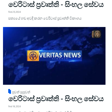
වෙරිටාස් ප්‍රවෘත්ති - සිංහල සේවය
Feb 25, 2024
සත්‍යයේ හඬ අවදි කරන වෙරිටාස් ප්‍රවෘත්ති විකාශය
පුවත් සුපුවත්
වෙරිටාස් ප්‍රවෘත්ති - සිංහල සේවය
Feb 18, 2024