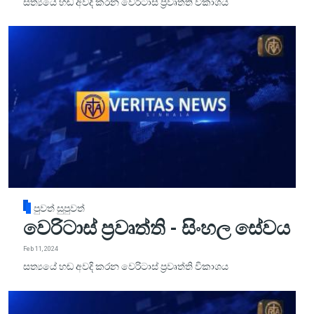
සත්‍යයේ හඬ අවදි කරන වෙරිටාස් ප්‍රවෘත්ති විකාශය
පුවත් සුපුවත්
වෙරිටාස් ප්‍රවෘත්ති - සිංහල සේවය
Feb 11, 2024
සත්‍යයේ හඬ අවදි කරන වෙරිටාස් ප්‍රවෘත්ති විකාශය