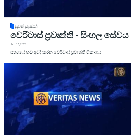
පුවත් සුපුවත්
වෙරිටාස් ප්‍රවෘත්ති - සිංහල සේවය
Jan 14, 2024
සත්‍යයේ හඬ අවදි කරන වෙරිටාස් ප්‍රවෘත්ති විකාශය