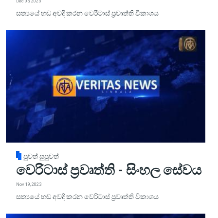
Dec 03, 2023
සත්‍යයේ හඬ අවදි කරන වෙරිටාස් ප්‍රවෘත්ති විකාශය
පුවත් සුපුවත්
වෙරිටාස් ප්‍රවෘත්ති - සිංහල සේවය
Nov 19, 2023
සත්‍යයේ හඬ අවදි කරන වෙරිටාස් ප්‍රවෘත්ති විකාශය