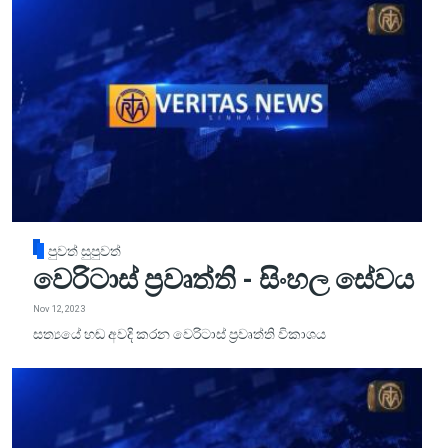
පුවත් සුපුවත්
වෙරිටාස් ප්‍රවෘත්ති - සිංහල සේවය
Nov 12, 2023
සත්‍යයේ හඬ අවදි කරන වෙරිටාස් ප්‍රවෘත්ති විකාශය