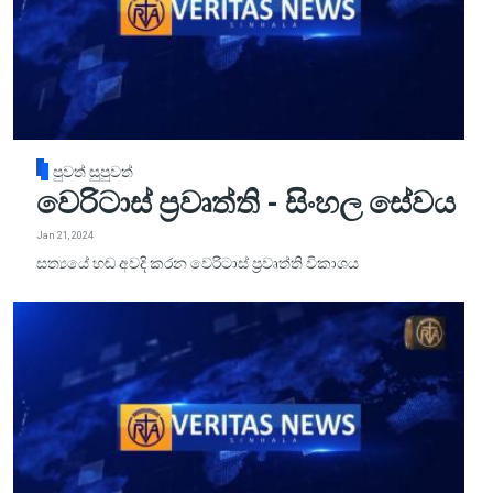
පුවත් සුපුවත්
වෙරිටාස් ප්‍රවෘත්ති - සිංහල සේවය
Jan 21, 2024
සත්‍යයේ හඬ අවදි කරන වෙරිටාස් ප්‍රවෘත්ති විකාශය