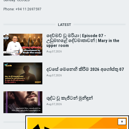
Phone: +94 11 2697597
LATEST
දෙව්මව් වූ මරියා | Episode 07 -
උඩුමහළේ දේවමාතාවන් | Mary in the
upper room
Aug 07, 2026
දවසේ මෙනෙහි කිරීම 2026 අගෝස්තු 07
Aug 07, 2026
ශුද්ධ වූ කැජිටන් මුනිඳුන්
Aug 07, 2026
×
DOWNLOAD RVA APP