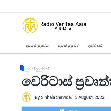
Skip to main content
දවසේ සුපුවත
පුවත් සුපුවත්
දහම් සර
පුවත් සුපුවත්
වෙරිටාස් ප්‍රවෘ
By
Sinhala Service
,
13 August, 2023