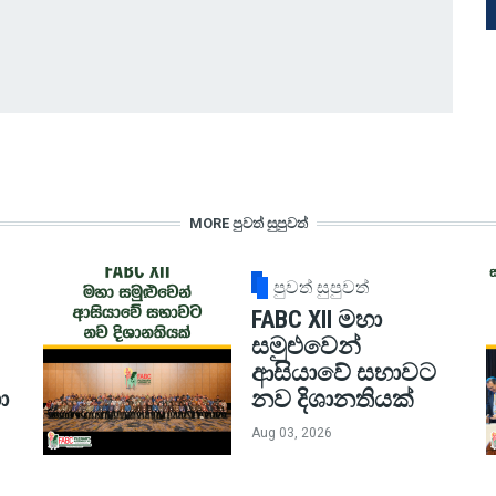
MORE පුවත් සුපුවත්
පුවත් සුපුවත්
FABC XII මහා
සමුළුවෙන්
ආසියාවේ සභාවට
ා
නව දිශානතියක්
Aug 03, 2026