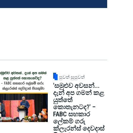
පුවත් සුපුවත්
'සමුළුව අවසන්...
දැන් අප ගමන් කළ
යුත්තේ
කොතැනටද?' –
FABC සහකාර
ලේකම් ගරු
ක්ලැරන්ස් දෙවදාස්