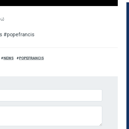
ශය
ws #popefrancis
NEWS
POPEFRANCIS