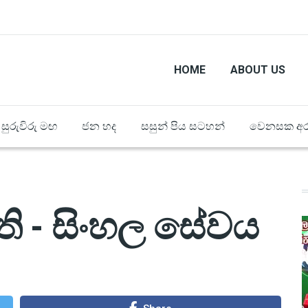
HOME
ABOUT US
සුරුවිරු මඟ
ජන හද
සසුන් පිය සටහන්
වෙනසක අර
ත්ති - සිංහල සේවය