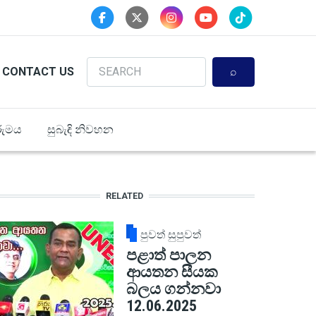
Search
CONTACT US
ුමය
සුබැඳි නිවහන
RELATED
පුවත් සුපුවත්
පළාත් පාලන
ආයතන සීයක
බලය ගන්නවා
12.06.2025