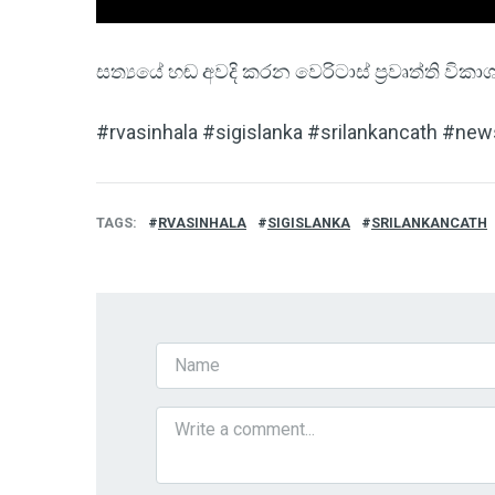
සත්‍යයේ හඬ අවදි කරන වෙරිටාස් ප්‍රවෘත්ති විකා
#rvasinhala #sigislanka #srilankancath #ne
TAGS
RVASINHALA
SIGISLANKA
SRILANKANCATH