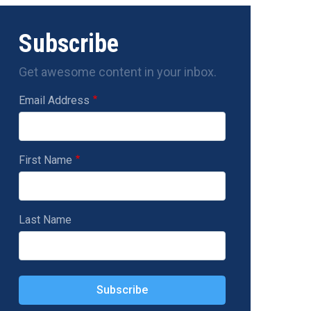
Subscribe
Get awesome content in your inbox.
Email Address
First Name
Last Name