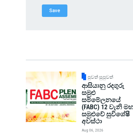
පුවත් සුපුවත්
ආසියානු රදගුරු
සමුළු
සම්මේලනයේ
(FABC) 12 වැනි මහ
සමුළුවේ සුවිශේෂී
අවස්ථා
Aug 06, 2026