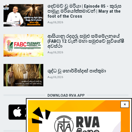
දෙව්මව් වූ මරියා | Episode 05 - කුරුස
පාමුළ මරියෝත්තමාවන් | Mary at the
foot of the Cross
Aug 06, 2026
ආසියානු රදගුරු සමුළු සම්මේලනයේ
(FABC) 12 වැනි මහා සමුළුවේ සුවිශේෂී
අවස්ථා
Aug 06, 2026
ශුද්ධ වූ හොර්මිස්දාස් පාප්තුමා
Aug 06, 2026
DOWNLOAD RVA APP
×
STAY CONNECTED WITH US!