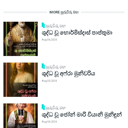
MORE සුරුවිරු මඟ
සුරුවිරු මඟ
ශුද්ධ වූ හොර්මිස්දාස් පාප්තුමා
Aug 06, 2026
සුරුවිරු මඟ
ශුද්ධ වූ අෆ්රා මුනිවරිය
Aug 05, 2026
සුරුවිරු මඟ
ශුද්ධ වූ ජෝන් මාරි වියානි මුනිඳුන්
Aug 04, 2026