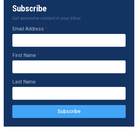
Subscribe
Get awesome content in your inbox.
Email Address
First Name
Last Name