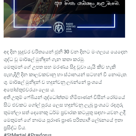
අද දින සුදුවර චරිතයෙන් ජුනි 30 වන දිනට මංගල්‍යය යෙදෙන
ශුද්ධ වූ මාර්ෂල් මුනිඳුන් ගැන කතා කරමු.
මෙතුමන් ගේ උපත සහ මරණය සිදු වූවා යැයි කිව හැකි
පැහැදිලි දින කාලවකවානු හා ස්ථානයන් සටහන් වී නොමැත.
ශු. මාර්ෂල් මුනිදුන් ව හදුන්වනු ලබන්නේ ප්‍රංශයේ
අපෝස්තුළුවරයා ලෙස ය.
අති උතුම් ෆේබියන් ශුද්ධෝත්තම හිමිපාණන් විසින් රෝමයේ
සිට එවකට ගෝල් පුරය ලෙස හඳුන්වනු ලැබූ ප්‍රංශයට රදගුරු
තුමන්ලා සත් දෙනෙකු ධර්ම ප්‍රචාරක කටයුතු සඳහා යවන ලදී.
මෙතුමන් ගේ නාමය පූරාණ ප්‍රාණ පරිත්‍යාගී ලේඛනයේ ඉතා
ප්‍රසිද්ධ විය.
#StMartial #Prayforus