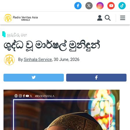
Skip to main content
සුරුවිරු මඟ
ශුද්ධ වූ මාර්ෂල් මුනිඳුන්
By
Sinhala Service
,
30 June, 2026