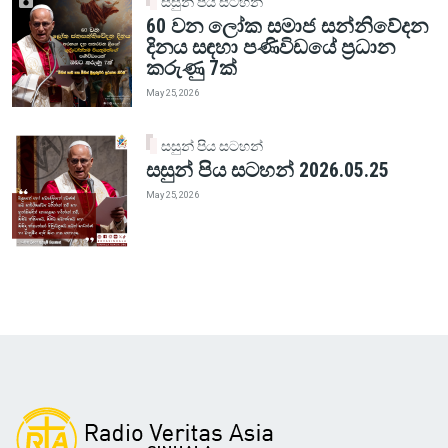
සසුන් පිය සටහන්
60 වන ලෝක සමාජ සන්නිවේදන
දිනය සඳහා පණිවිඩයේ ප්‍රධාන
කරුණු 7ක්
May 25, 2026
සසුන් පිය සටහන්
සසුන් පිය සටහන් 2026.05.25
May 25, 2026