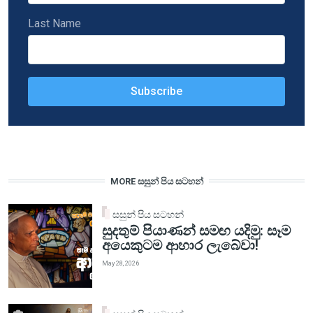
Last Name
MORE සසුන් පිය සටහන්
සසුන් පිය සටහන්
සුදතුම් පියාණන් සමඟ යදිමු: සෑම
අයෙකුටම ආහාර ලැබේවා!
May 28, 2026