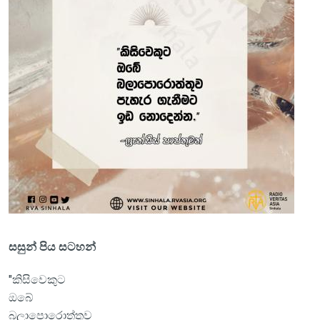
සසුන් පිය සටහන්
"කිසිවෙකුට
ඔබේ
බලාපොරොත්තුව