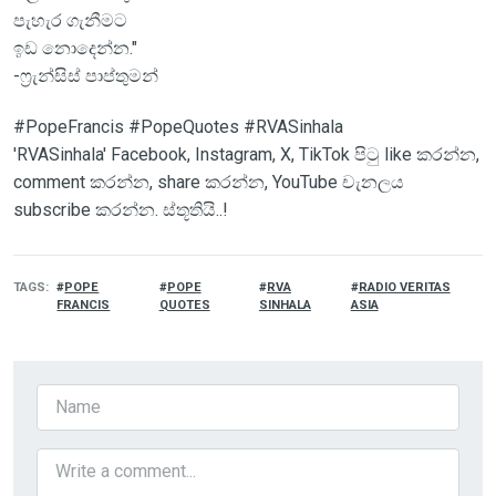
පැහැර ගැනීමට
ඉඩ නොදෙන්න."
-ෆ්‍රැන්සිස් පාප්තුමන්
#PopeFrancis #PopeQuotes #RVASinhala
'RVASinhala' Facebook, Instagram, X, TikTok පිටු like කරන්න,
comment කරන්න, share කරන්න, YouTube චැනලය
subscribe කරන්න. ස්තූතියි..!
TAGS
POPE
POPE
RVA
RADIO VERITAS
FRANCIS
QUOTES
SINHALA
ASIA