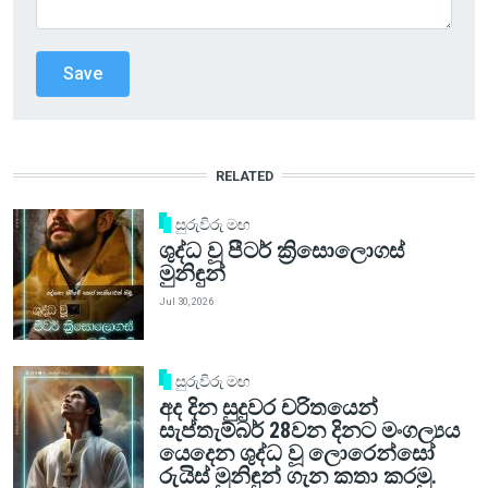
RELATED
සුරුවිරු මඟ
ශුද්ධ වූ පීටර් ක්‍රිසොලොගස්
මුනිඳුන්
Jul 30, 2026
සුරුවිරු මඟ
අද දින සුදුවර චරිතයෙන්
සැප්තැම්බර් 28වන දිනට මංගල්‍යය
යෙදෙන ශුද්ධ වූ ලොරෙන්සෝ
රුයිස් මුනිඳුන් ගැන කතා කරමු.