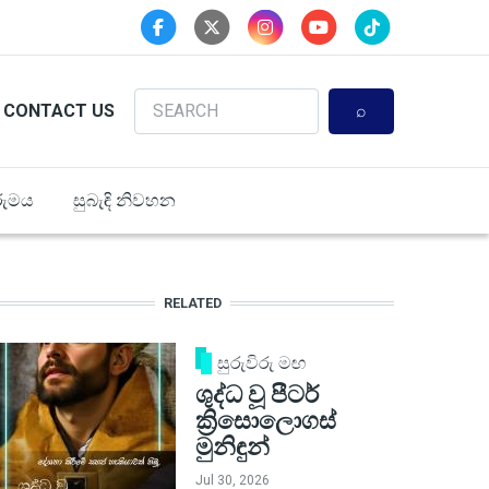
Search
CONTACT US
ුමය
සුබැඳි නිවහන
RELATED
සුරුවිරු මඟ
ශුද්ධ වූ පීටර්
ක්‍රිසොලොගස්
මුනිඳුන්
Jul 30, 2026