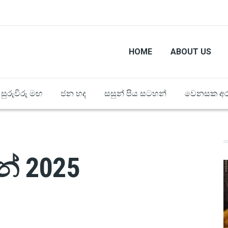
HOME
ABOUT US
සුරුවිරු මඟ
ජන හද
සසුන් පිය සටහන්
වෙනසක අර
න් 2025