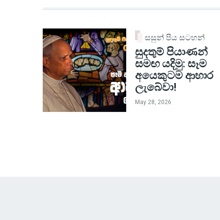
සසුන් පිය සටහන්
සුදතුම් පියාණන්
සමඟ යදිමු: සෑම
අයෙකුටම ආහාර
ලැබේවා!
May 28, 2026