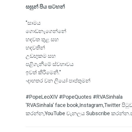
සසුන් පිය සටහන්
"සාමය
ගොඩනැගෙන්නේ
හදවත තුළ සහ
හදවතින්
උඩඟුකම සහ
පළිගැනීමේ ස්වභාවය
ඉවත් කිරීමෙනි."
-දාහතර වන ලියෝ පාප්තුමන්
#PopeLeoXIV #PopeQuotes #RVASinhala
'RVASinhala' face book,Instagram,Twitter ප
කරන්න,YouTube චැනලය Subscribe කරන්න.ස්තූ