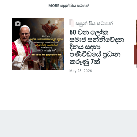
MORE සසුන් පිය සටහන්
සසුන් පිය සටහන්
60 වන ලෝක
සමාජ සන්නිවේදන
දිනය සඳහා
පණිවිඩයේ ප්‍රධාන
කරුණු 7ක්
May 25, 2026