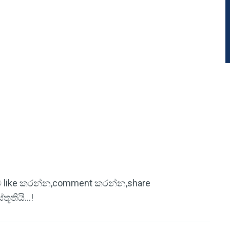
ිටුව like කරන්න,comment කරන්න,share
තියි...!