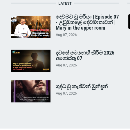
LATEST
දෙව්මව් වූ මරියා | Episode 07
- උඩුමහළේ දේවමාතාවන් |
Mary in the upper room
Aug 07, 2026
දවසේ මෙනෙහි කිරීම 2026
අගෝස්තු 07
Aug 07, 2026
ශුද්ධ වූ කැජිටන් මුනිඳුන්
Aug 07, 2026