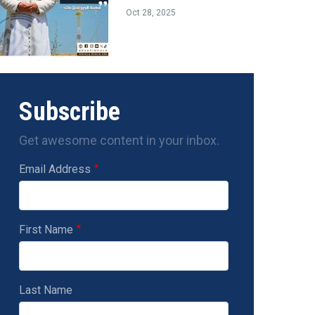
Oct 28, 2025
Subscribe
Get awesome content in your inbox.
Email Address
First Name
Last Name