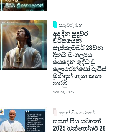
සුරුවිරු මඟ
අද දින සුදුවර
චරිතයෙන්
සැප්තැම්බර් 28වන
දිනට මංගල්‍යය
යෙදෙන ශුද්ධ වූ
ලොරෙන්සෝ රුයිස්
මුනිඳුන් ගැන කතා
කරමු.
Nov 28, 2025
සසුන් පිය සටහන්
සසුන් පිය සටහන්
2025 ඔක්තෝබර් 28