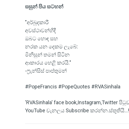
සසුන් පිය සටහන්
"අර්බුදකාරී
අවස්ථාවන්හිදී
ඔබට හොඳ සහ
නරක යන දෙකම ලැබේ:
මිනිසුන් තමන් සිටින
ආකාරය හෙළි කරයි."
-ෆ්‍රැන්සිස් පාප්තුමන්
#PopeFrancis #PopeQuotes #RVASinhala
'RVASinhala' face book,Instagram,Twitter ප
YouTube චැනලය Subscribe කරන්න.ස්තූතියි...