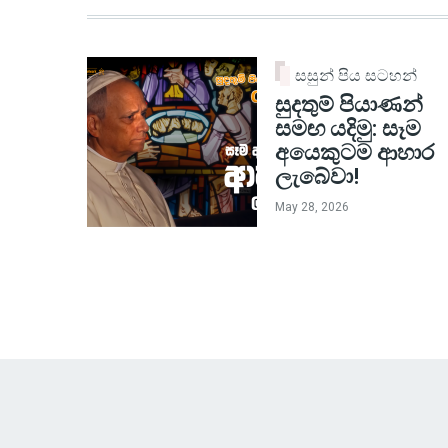
සසුන් පිය සටහන්
සුදතුම් පියාණන්
සමඟ යදිමු: සෑම
අයෙකුටම ආහාර
ලැබේවා!
May 28, 2026