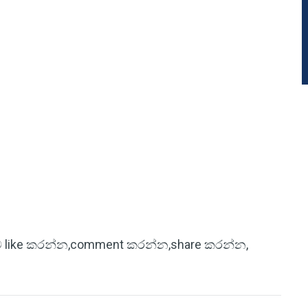
ිටුව like කරන්න,comment කරන්න,share කරන්න,
!