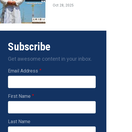
Oct 28, 2025
Subscribe
Get awesome content in your inbox.
Email Address
First Name
Last Name