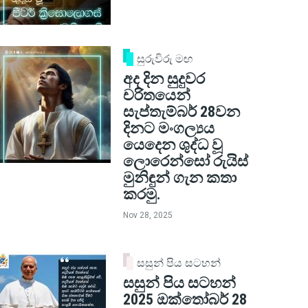
සුරුවිරු මඟ
අද දින සුදුවර
චරිතයෙන්
සැප්තැම්බර් 28වන
දිනට මංගල්‍යය
යෙදෙන ශුද්ධ වූ
ලොරෙන්සෝ රුයිස්
මුනිඳුන් ගැන කතා
කරමු.
Nov 28, 2025
සසුන් පිය සටහන්
සසුන් පිය සටහන්
2025 ඔක්තෝබර් 28