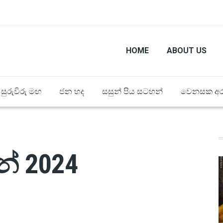
HOME
ABOUT US
සුරුවිරු මඟ
ජන හද
සසුන් පිය සටහන්
වෙනසක අර
න් 2024