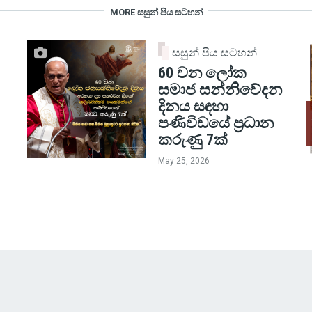
MORE සසුන් පිය සටහන්
සසුන් පිය සටහන්
60 වන ලෝක
සමාජ සන්නිවේදන
දිනය සඳහා
පණිවිඩයේ ප්‍රධාන
කරුණු 7ක්
May 25, 2026