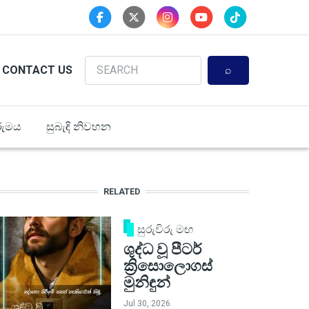
Search
CONTACT US
ුමය
සුබැඳි නිවහන
RELATED
සුරුවිරු මඟ
ශුද්ධ වූ පීටර්
ක්‍රිසොලොගස්
මුනිඳුන්
Jul 30, 2026