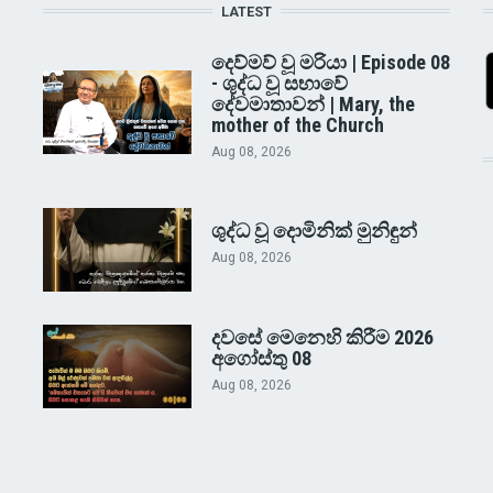
LATEST
දෙව්මව් වූ මරියා | Episode 08
- ශුද්ධ වූ සභාවේ
දේවමාතාවන් | Mary, the
mother of the Church
Aug 08, 2026
ශුද්ධ වූ දොමිනික් මුනිඳුන්
Aug 08, 2026
දවසේ මෙනෙහි කිරීම 2026
අගෝස්තු 08
Aug 08, 2026