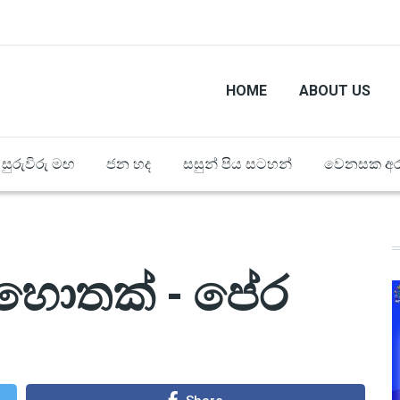
HOME
ABOUT US
සුරුවිරු මඟ
ජන හද
සසුන් පිය සටහන්
වෙනසක අර
හොතක් - පේර