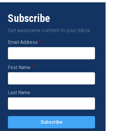
Subscribe
Get awesome content in your inbox.
Email Address
First Name
Last Name