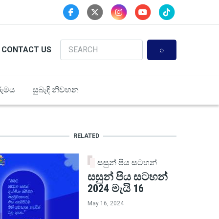
Search
CONTACT US
ුමය
සුබැඳි නිවහන
RELATED
සසුන් පිය සටහන්
සසුන් පිය සටහන්
2024 මැයි 16
May 16, 2024