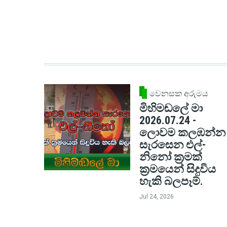
වෙනසක අරුමය
මිහිමඬලේ මා
2026.07.24 -
ලොවම කලඹන්න
සැරසෙන එල්-
නිනෝ ක්‍රමක්
ක්‍රමයෙන් සිදුවිය
හැකි බලපෑම්.
Jul 24, 2026