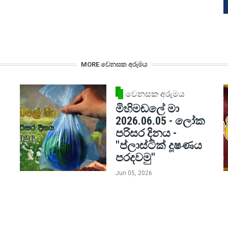
MORE වෙනසක අරුමය
වෙනසක අරුමය
මිහිමඬලේ මා
2026.06.05 - ලෝක
පරිසර දිනය -
"ප්ලාස්ටික් දූෂණය
පරදවමු"
Jun 05, 2026