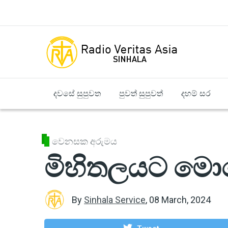
Skip to main content
දවසේ සුපුවත
පුවත් සුපුවත්
දහම් සර
වෙනසක අරුමය
මිහිතලයට මො
By
Sinhala Service
,
08 March, 2024