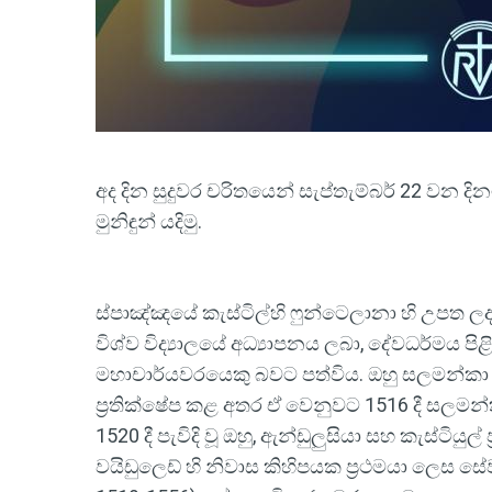
අද දින සුදුවර චරිතයෙන් සැප්තැම්බර් 22 වන ද
මුනිඳුන් යදිමු.
ස්පාඤ්ඤයේ කැස්ටිල්හි ෆුන්ටෙලානා හි උපත 
විශ්ව විද්‍යාලයේ අධ්‍යාපනය ලබා, දේවධර්මය පි
මහාචාර්යවරයෙකු බවට පත්විය. ඔහු සලමන්කා විශ
ප්‍රතික්ෂේප කළ අතර ඒ වෙනුවට 1516 දී සලමන්ක
1520 දී පැවිදි වූ ඔහු, ඇන්ඩුලුසියා සහ කැස්ටිය
වයිඩුලෙඩ් හි නිවාස කිහිපයක ප්‍රථමයා ලෙස සේ