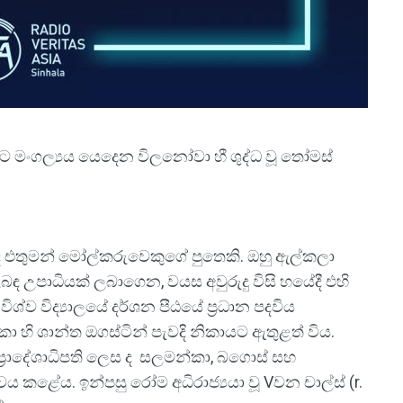
ිනට මංගල්‍යය යෙදෙන විලනෝවා හී ශුද්ධ වූ තෝමස්
ලද එතුමන් මෝල්කරුවෙකුගේ පුතෙකි. ඔහු ඇල්කලා
ළිබඳ උපාධියක් ලබාගෙන, වයස අවුරුදු විසි හයේදී එහි
්ව විද්‍යාලයේ දර්ශන පීඨයේ ප්‍රධාන පදවිය
ා හි ශාන්ත ඔගස්ටින් පැවදි නිකායට ඇතුළත් විය.
ුල් ප්‍රාදේශාධිපති ලෙස ද සලමන්කා, බගොස් සහ
වය කළේය. ඉන්පසු රෝම අධිරාජ්‍යයා වූ Vවන චාල්ස් (r.