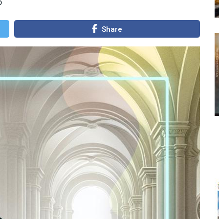
5
Share