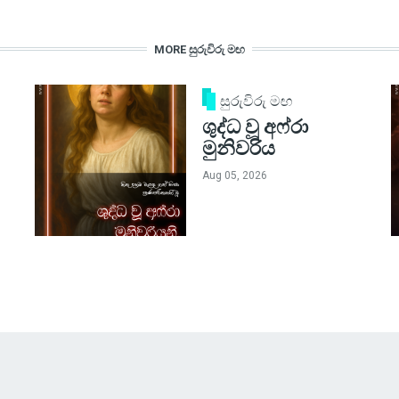
MORE සුරුවිරු මඟ
සුරුවිරු මඟ
ශුද්ධ වූ අෆ්රා
මුනිවරිය
Aug 05, 2026