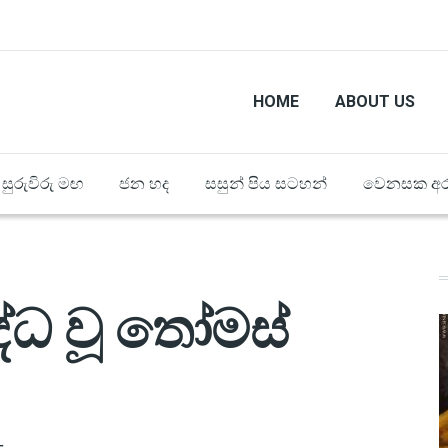
HOME
ABOUT US
සුරුවිරු මඟ
ජන හද
සසුන් පිය සටහන්
වෙනසක අර
ද්ධ වූ තෝමස්