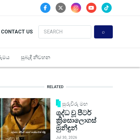
Search
CONTACT US
ුමය
සුබැඳි නිවහන
RELATED
සුරුවිරු මඟ
ශුද්ධ වූ පීටර්
ක්‍රිසොලොගස්
මුනිඳුන්
Jul 30, 2026