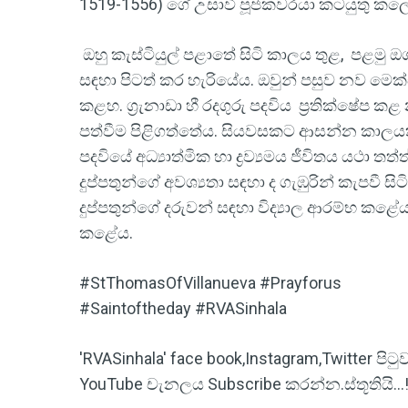
1519-1556) ගේ උසාවි පූජකවරයා කටයුතු කල
ඔහු කැස්ටියුල් පළාතේ සිටි කාලය තුළ, පළමු 
සඳහා පිටත් කර හැරියේය. ඔවුන් පසුව නව මෙක්ස
කළහ. ග්‍රැනාඩා හී රදගුරු පදවිය ප්‍රතික්ෂේප ක
පත්වීම පිළිගත්තේය. සියවසකට ආසන්න කාලයක් 
පදවියේ අධ්‍යාත්මික හා ද්‍රව්‍යමය ජීවිතය යථා 
දුප්පතුන්ගේ අවශ්‍යතා සඳහා ද ගැඹුරින් කැපවී
දුප්පතුන්ගේ දරුවන් සඳහා විද්‍යාල ආරම්භ කළ
කළේය.
#StThomasOfVillanueva #Prayforus
#Saintoftheday #RVASinhala
'RVASinhala' face book,Instagram,Twitter ප
YouTube චැනලය Subscribe කරන්න.ස්තූතියි...