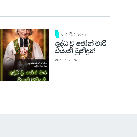
සුරුවිරු මඟ
ශුද්ධ වූ ජෝන් මාරි
වියානි මුනිඳුන්
Aug 04, 2026