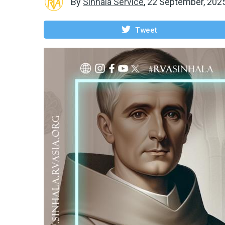
By
Sinhala Service
,
22 September, 202
Tweet