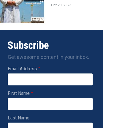
Oct 28, 2025
Subscribe
Get awesome content in your inbox.
Email Address
First Name
Last Name