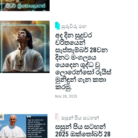
සුරුවිරු මඟ
අද දින සුදුවර
චරිතයෙන්
සැප්තැම්බර් 28වන
දිනට මංගල්‍යය
යෙදෙන ශුද්ධ වූ
ලොරෙන්සෝ රුයිස්
මුනිඳුන් ගැන කතා
කරමු.
Nov 28, 2025
සසුන් පිය සටහන්
සසුන් පිය සටහන්
2025 ඔක්තෝබර් 28