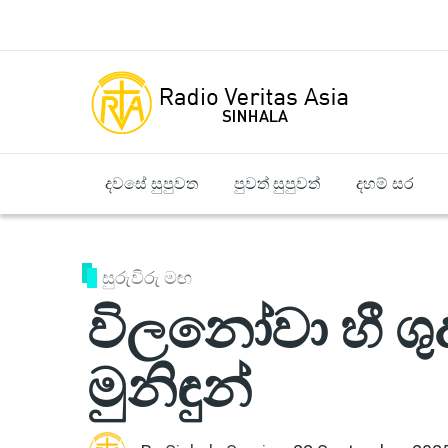
Skip to main content
දවසේ සුපුවත
පුවත් සුපුවත්
දහම් සර
සුරුවිරු මඟ
විලනෝවා හී ශු
මුනිඳුන්