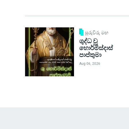
සුරුවිරු මඟ
ශුද්ධ වූ
හොර්මිස්දාස්
පාප්තුමා
Aug 06, 2026