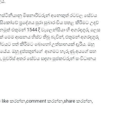
ේය.
ඔගස්ටිනියානු මිෂනාරිවරුන් අනෙකුත් රටවල සේවය
ිකෝවේ ප්‍රදේශය පුරා සුබාරංචිය පතළ කිරීමට උදව්
ළ නමුත් එතුමන් 1544 දී වැලෙන්සියා හි අගරදගුරු ලෙස
මෙම ආසනය හිස්ව තිබූ බැවින්, එතුමන් අගරදගුරු
තත්ත්වයට පත් කිරීමට බොහෝ උත්සාහයක් දැරීය. ඔහු
 සිටියේය. ඔහු දුප්පතුන්ගේ ආගමට හැරුණු අයගේ සහ
ේය, මුවර්ස් අතර සේවය සඳහා පූජකවරුන් සංවිධානය
ිටුව like කරන්න,comment කරන්න,share කරන්න,
!