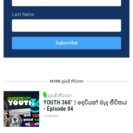
Last Name
MORE සුබැඳි නිවහන
සුබැඳි නිවහන
YOUTH 360° | දෙවියන් මැද ජීවිතය
- Episode 04
Jul 28, 2026