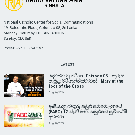
National Catholic Center for Social Communications
19, Balcombe Place, Colombo 08, Sri Lanka
Monday–Saturday: 8:00AM–6:00PM
Sunday: CLOSED
Phone: +94 11 2697597
LATEST
දෙව්මව් වූ මරියා | Episode 05 - කුරුස
පාමුළ මරියෝත්තමාවන් | Mary at the
foot of the Cross
Aug 06, 2026
ආසියානු රදගුරු සමුළු සම්මේලනයේ
(FABC) 12 වැනි මහා සමුළුවේ සුවිශේෂී
අවස්ථා
Aug 06, 2026