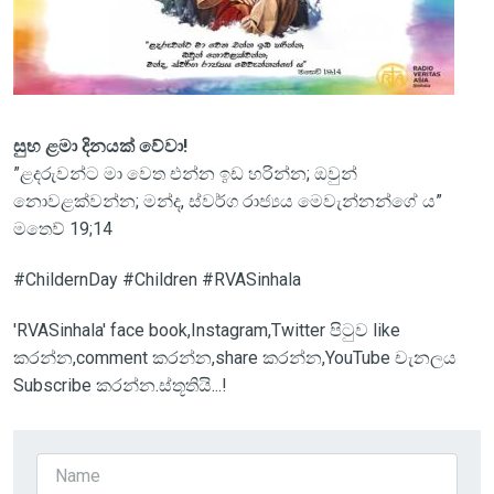
සුභ ළමා දිනයක් වේවා!
”ළදරුවන්ට මා වෙත එන්න ඉඩ හරින්න; ඔවුන්
නොවළක්වන්න; මන්ද, ස්වර්ග රාජ්‍යය මෙවැන්නන්ගේ ය”
මතෙව් 19;14
#ChildernDay #Children #RVASinhala
'RVASinhala' face book,Instagram,Twitter පිටුව like
කරන්න,comment කරන්න,share කරන්න,YouTube චැනලය
Subscribe කරන්න.ස්තූතියි...!