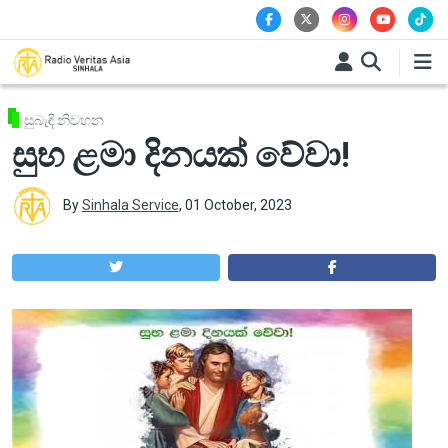
Skip to main content
සුබැඳි නිවහන
සුභ ළමා දිනයක් වේවා!
By
Sinhala Service
,
01 October, 2023