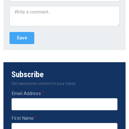
Subscribe
Get awesome content in your inbox.
Email Address
First Name