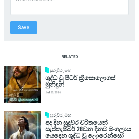
RELATED
සුරුවිරු මඟ
ශුද්ධ වූ පීටර් ක්‍රිසොලොගස්
මුනිඳුන්
Jul 30, 2026
සුරුවිරු මඟ
අද දින සුදුවර චරිතයෙන්
සැප්තැම්බර් 28වන දිනට මංගල්‍යය
යෙදෙන ශුද්ධ වූ ලොරෙන්සෝ