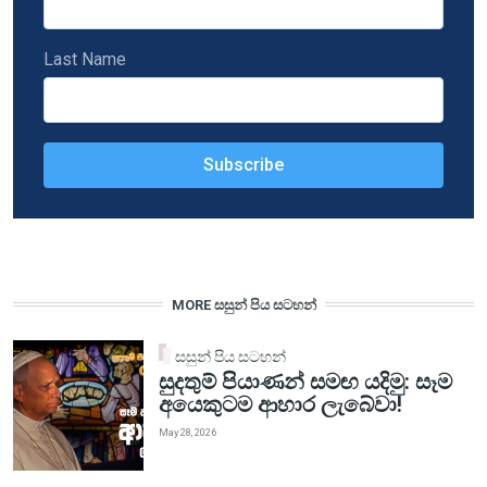
Last Name
MORE සසුන් පිය සටහන්
සසුන් පිය සටහන්
සුදතුම් පියාණන් සමඟ යදිමු: සෑම
අයෙකුටම ආහාර ලැබේවා!
May 28, 2026