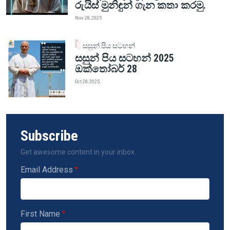
රුයිස් මුනිඳුන් ගැන කතා කරමු.
Nov 28, 2025
සසුන් පිය සටහන්
සසුන් පිය සටහන් 2025
ඔක්තෝබර් 28
Oct 28, 2025
Subscribe
Get awesome content in your inbox.
Email Address
First Name