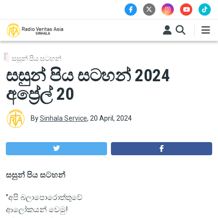
Skip to main content
සසුන් පිය සටහන්
සසුන් පිය සටහන් 2024
අප්‍රේල් 20
By
Sinhala Service
,
20 April, 2024
සසුන් පිය සටහන්
"අපි බලාපොරොත්තුවේ
ආලෝකයන් වෙමු!