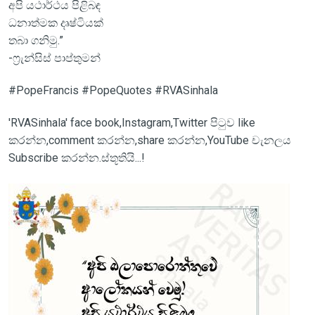
අපි යථාර්ථය පිළිබඳ
ධනාත්මක දෘෂ්ටියක්
තබා ගනිමු.”
-ෆ්‍රැන්සිස් පාප්තුමන්
#PopeFrancis #PopeQuotes #RVASinhala
'RVASinhala' face book,Instagram,Twitter පිටුව like
කරන්න,comment කරන්න,share කරන්න,YouTube චැනලය
Subscribe කරන්න.ස්තූතියි...!