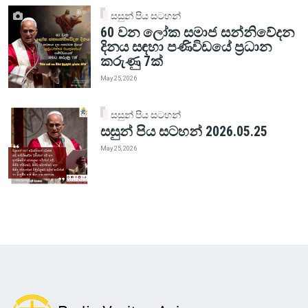
සසුන් පිය සටහන්
60 වන ලෝක සමාජ සන්නිවේදන
දිනය සඳහා පණිවිඩයේ ප්‍රධාන
කරුණු 7ක්
May 25, 2026
සසුන් පිය සටහන්
සසුන් පිය සටහන් 2026.05.25
May 25, 2026