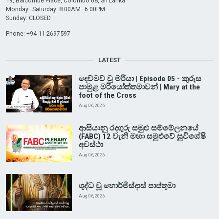
19, Balcombe Place, Colombo 08, Sri Lanka
Monday–Saturday: 8:00AM–6:00PM
Sunday: CLOSED
Phone: +94 11 2697597
LATEST
දෙව්මව් වූ මරියා | Episode 05 - කුරුස
පාමුළ මරියෝත්තමාවන් | Mary at the
foot of the Cross
Aug 06, 2026
ආසියානු රදගුරු සමුළු සම්මේලනයේ
(FABC) 12 වැනි මහා සමුළුවේ සුවිශේෂී
අවස්ථා
Aug 06, 2026
ශුද්ධ වූ හොර්මිස්දාස් පාප්තුමා
Aug 06, 2026