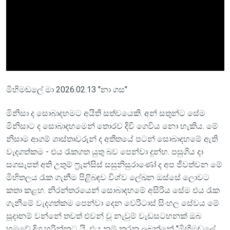
මිහිමඬලේ මා 2026.02.13 "නා ගස"
මිනිසා ද සොබාදහමට අයිති සත්වයෙකි. අන් සතුන්ට සේම
මිනිසාට ද සොබාදහමෙන් තොරව දිවි ගෙවිය නො හැකිය. මේ
නිසාම ආගම් ශාස්තෘවරුන් ද අතීතයේ පටන් සොබාදහමේ ඇති
වැදගත්කම - එය රැකගත යුතු බව පෙන්වා දුන්හ. පසුගිය දා
සගසැපත් අති උතුම් ෆ්‍රැන්සිස් සසුනිසුරාණෝ ද අප ජීවත්වන මේ
මිහිතලය රැක ගැනීම පිළිබඳව විශ්ව ලේඛන ඔස්සේ ලොවට
කතා කළහ. නිරන්තරයෙන් සොබාදහමේ අසිරිය සේම එය රැක
ගැනීමේ වැදගත්කම පෙන්වා දෙන වෙරිටාස් සිංහල සේවය මේ
සූදානම් වන්නේ තවත් එවන් වූ නැවුම් වැඩසටහනක් ඔබ
හමුවේ දිග හරින්නට යි. එය නම් කරනු ලබන්නේ "මිහිමඬලේ