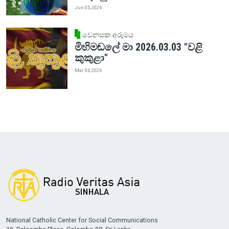
Jun 05, 2026
වෙනසක අරුමය
මිහිමඬලේ මා 2026.03.03 "වළි
කුකුළා"
Mar 06, 2026
National Catholic Center for Social Communications