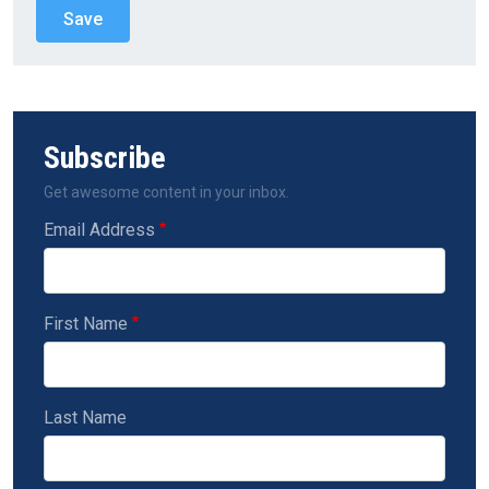
Subscribe
Get awesome content in your inbox.
Email Address
First Name
Last Name