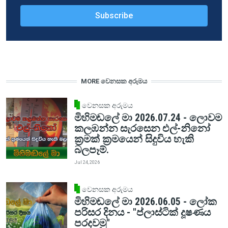
MORE වෙනසක අරුමය
වෙනසක අරුමය
මිහිමඬලේ මා 2026.07.24 - ලොවම
කලඹන්න සැරසෙන එල්-නිනෝ
ක්‍රමක් ක්‍රමයෙන් සිදුවිය හැකි
බලපෑම්.
Jul 24, 2026
වෙනසක අරුමය
මිහිමඬලේ මා 2026.06.05 - ලෝක
පරිසර දිනය - "ප්ලාස්ටික් දූෂණය
පරදවමු"