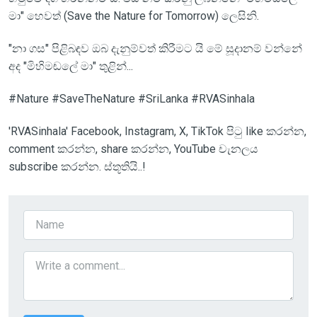
මා" හෙවත් (Save the Nature for Tomorrow) ලෙසිනි.
"නා ගස" පිළිබඳව ඔබ දැනුම්වත් කිරීමට යි මේ සූදානම් වන්නේ
අද "මිහිමඬලේ මා" තුළින්...
#Nature #SaveTheNature #SriLanka #RVASinhala
'RVASinhala' Facebook, Instagram, X, TikTok පිටු like කරන්න,
comment කරන්න, share කරන්න, YouTube චැනලය
subscribe කරන්න. ස්තූතියි..!