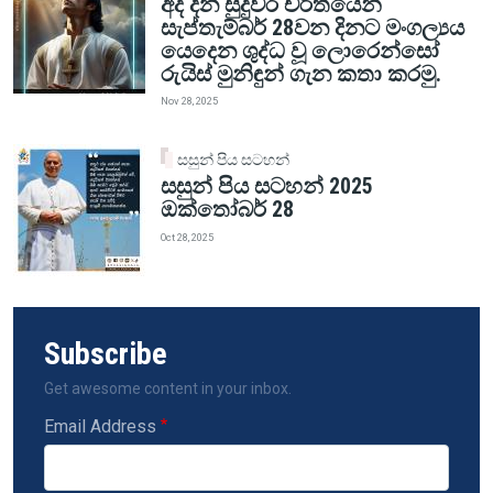
අද දින සුදුවර චරිතයෙන්
සැප්තැම්බර් 28වන දිනට මංගල්‍යය
යෙදෙන ශුද්ධ වූ ලොරෙන්සෝ
රුයිස් මුනිඳුන් ගැන කතා කරමු.
Nov 28, 2025
සසුන් පිය සටහන්
සසුන් පිය සටහන් 2025
ඔක්තෝබර් 28
Oct 28, 2025
Subscribe
Get awesome content in your inbox.
Email Address