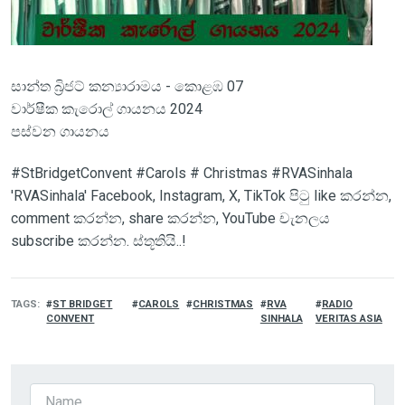
සාන්ත බ්‍රිජට් කන්‍යාරාමය - කොළඹ 07
වාර්ෂීක කැරොල් ගායනය 2024
පස්වන ගායනය
#StBridgetConvent #Carols # Christmas #RVASinhala
'RVASinhala' Facebook, Instagram, X, TikTok පිටු like කරන්න,
comment කරන්න, share කරන්න, YouTube චැනලය
subscribe කරන්න. ස්තූතියි..!
TAGS
ST BRIDGET
CAROLS
CHRISTMAS
RVA
RADIO
CONVENT
SINHALA
VERITAS ASIA