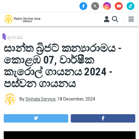
Skip to main content
දහම් සර
සාන්ත බ්‍රිජට් කන්‍යාරාමය -
කොළඹ 07, වාර්ෂීක
කැරොල් ගායනය 2024 -
පස්වන ගායනය
By
Sinhala Service
,
18 December, 2024