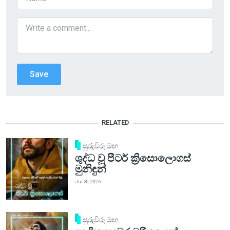
RELATED
සුරුවිරු මඟ
ශුද්ධ වූ පීටර් ක්‍රිසොලොගස්
මුනිඳුන්
Jul 30, 2026
සුරුවිරු මඟ