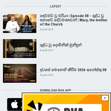
LATEST
දෙව්මව් වූ මරියා | Episode 08 - ශුද්ධ වූ
සභාවේ දේවමාතාවන් | Mary, the mother
of the Church
Aug 08, 2026
ශුද්ධ වූ දොමිනික් මුනිඳුන්
Aug 08, 2026
දවසේ මෙනෙහි කිරීම 2026 අගෝස්තු 08
Aug 08, 2026
DOWNLOAD RVA APP
×