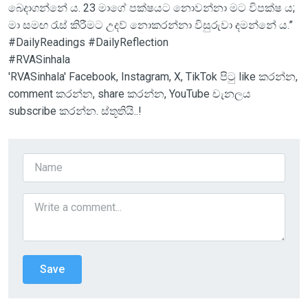
බෙදාගන්නේ ය. 23 මාගේ පක්ෂයට නොවන්නා මට විපක්ෂ ය;
මා සමඟ රැස් කිරීමට උදව් නොකරන්නා විසුරුවා දමන්නේ ය.”
#DailyReadings #DailyReflection
#RVASinhala
'RVASinhala' Facebook, Instagram, X, TikTok පිටු like කරන්න,
comment කරන්න, share කරන්න, YouTube චැනලය
subscribe කරන්න. ස්තූතියි..!