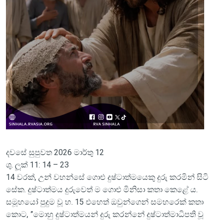
දවසේ සුපුවත 2026 මාර්තු 12
ශු. ලූක් 11: 14 – 23
14 වරක්, උන් වහන්සේ ගොළු දුෂ්ටාත්මයෙකු දුරු කරමින් සිටි
සේක. දුෂ්ටාත්මය දුරුවෙත් ම ගොළු මිනිසා කතා කෙළේ ය.
සමූහයෝ පුදුම වූ හ. 15 එහෙත් ඔවුන්ගෙන් සමහරෙක් කතා
කොට, ”මොහු දුෂ්ටාත්මයන් දුරු කරන්නේ දුෂ්ටාත්මාධිපති වූ