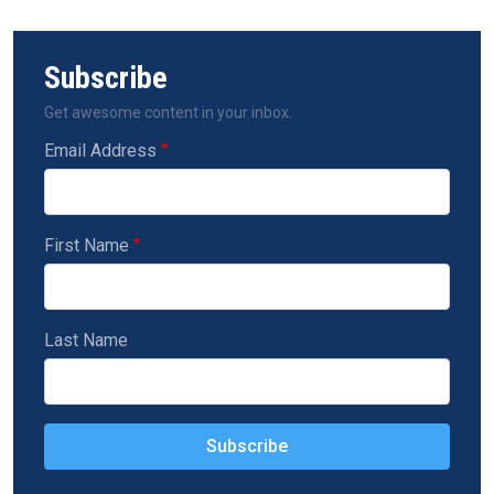
Subscribe
Get awesome content in your inbox.
Email Address
First Name
Last Name