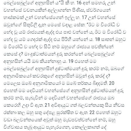
බෙල්සෙබුල්ගේ අනුහසින් ය”යි කී හ. 16 අන් සමහරු උන්
වහන්සේ වචනයකින් අල්ලාගන්න පිණිස, ස්වර්ගයෙන්
හාස්කමක් උන් වහන්සේගෙන් ඉල්ලූ හ. 17 උන් වහන්සේ
ඔවුන්ගේ සිතුවිලි දැන මෙ‍සේ වදාළ සේක: ”ඊට ම විරෝධී ව
භේද වූ යම් රාජ්‍යයක් ඇද්ද එය පාළු වන්නේ ය, ඊට ම විරෝධී ව
භේද වූ යම් ගෙදරක් ඇද්ද එය පිරිහී යන්නේ ය. 18 සාතන් ඔහුට
ම විරෝධී ව භේද ව සිටී නම් ඔහුගේ රාජ්‍යය පවතින්නේ
කෙසේ ද? මා දුෂ්ටාත්මයන් දුරු කරන්නේ බෙල්සෙබුල්ගේ
අනුහසින් යයි ඔබ කියන්නාහු ය. 19 එහෙත් මම
බෙල්සෙබුල්ගේ අනුහසින් දුෂ්ටාත්මයන් දුරු කරම් නම්, ඔබගේ
අනුගාමිකයෝ කවරකුගේ අනුහසින් ඔවුන් දුරු කරද් ද?
මෙ‍ලෙස ඔබේ අනුගාමිකයෝ ම ඔබේ තර්කය බිඳදමති. 20
එහෙත් මම දෙවියන් වහන්සේගේ අනුහසින් දුෂ්ටාත්මයන් දුරු
කරම් නම්, සැබැවින් ම දෙවියන් වහන්සේගේ රාජ්‍යය ඔබ
කෙරෙහි උදා වී ඇත. 21 අවිආයුධ ගත් බලවන්තයකු සිය නිවස
රක්නා කල ඔහු සතු දේපළ සුරක්ෂිත ව ඇත. 22 එහෙත් ඔහුට
වඩා බලවන්තයෙක් අවුත් ඔහු මැඩපවත්වන්නේ නම්, ඔහු
විශ්වාසය තැබූ ආයුධ පැහැරගෙන, කොල්ලකාගත් දේ