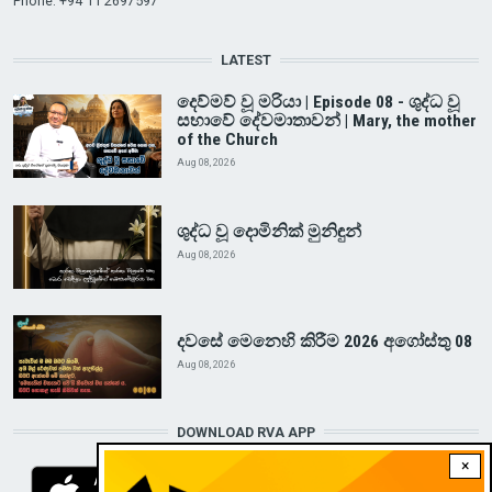
Phone: +94 11 2697597
LATEST
දෙව්මව් වූ මරියා | Episode 08 - ශුද්ධ වූ
සභාවේ දේවමාතාවන් | Mary, the mother
of the Church
Aug 08, 2026
ශුද්ධ වූ දොමිනික් මුනිඳුන්
Aug 08, 2026
දවසේ මෙනෙහි කිරීම 2026 අගෝස්තු 08
Aug 08, 2026
DOWNLOAD RVA APP
×