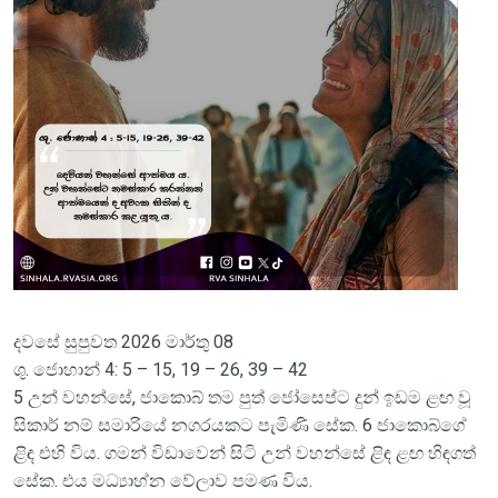
දවසේ සුපුවත 2026 මාර්තු 08
ශු. ජොහාන් 4: 5 – 15, 19 – 26, 39 – 42
5 උන් වහන්සේ, ජාකොබ් තම පුත් ජෝසෙප්ට දුන් ඉඩම ළඟ වූ
සිකාර් නම් සමාරියේ නගරයකට පැමිණි සේක. 6 ජාකොබ්ගේ
ළිඳ එහි විය. ගමන් විඩාවෙන් සිටි උන් වහන්සේ ළිඳ ළඟ හිඳගත්
සේක. එය මධ්‍යාහ්න වේලාව පමණ විය.