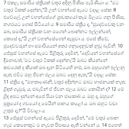
7 එකල, සමාරීය ස්ත්‍රියක් වතුර අදිනු පිණිස පැමිණියා ය. ”මට
වතුර ටිකක් දෙන්නැ”යි උන් වහන්සේ ඇයට වදාළ සේක. 8
එවේලේ, උන් වහන්සේගේ ශ්‍රාවකයෝ කෑම මිලයට ගනු පිණිස,
නගරයට ගොස් සිටියෝ ය. 9 සමාරීය ස්ත්‍රිය ද, ”ජුදෙව්වෙකු වන
ඔබ, සමාරීය ස්ත්‍රියක වන මගෙන් බොන්නට ඉල්ලන්නේ,
කෙසේ දැ”යි උන් වහන්සේගෙන් ඇසුවා ය. එසේ කීවේ,
ජුදෙව්වරුන් හා සමාරියයන් අතර ගනුදෙනුවක් නුවූ බැවිනි. 10
ජේසුස් වහන්සේ ඇයට පිළිතුරු දෙමින්, ”දෙවියන් වහන්සේගේ
දීමනාවත්, ‘මට වතුර ටිකක් දෙන්නැ’යි ඔබට කියන්නේ
කවරෙක් ද කියාත් ඔබ දැන සිටියෙහි නම්, ඔබ ඔහුගෙන් ඉල්ලනු
ඇත; එවිට ඔහු ජීවන ජලය ඔබට දෙනු ඇතැ”යි වදාළ සේක.
11 ස්ත්‍රිය ද, ”මහතාණෙනි, වතුර අදින්නට ඔබට භාජනයක් නැත;
ළිඳත් ගැඹුරු ය; එබැවින් ඒ ජීවන ජලය ඔබට කොයින් ද? 12 මේ
ළිඳ අපට දුන්නේ අපේ පියා වන ජාකොබ් ය. ඔහු ද, ඔහුගේ
පුත්‍රයෝ ද ගවයෝ ද මෙයින් පානය කළෝ ය. ඔබ ඔහුට වඩා
උතුම් දැ?”යි විචාළා ය.
13 ජේසුස් වහන්සේ ඇයට පිළිතුරු දෙමින්, ”මේ වතුර බොන
හැම කෙනෙකුට ම නැවත පිපාසය ඇති වන්නේ ය. 14 එහෙත්