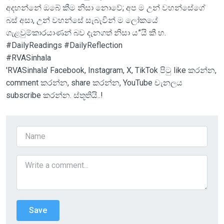
අදහන්නේ ඔබේ කීම නිසා නොවේ; අප ම උන් වහන්සේගේ
බස් අසා, උන් වහන්සේ සැබැවින් ම ලෝකයේ
ගැළවුම්කාරයාණන් බව දැනගත් නිසා ය”යි කී හ.
#DailyReadings #DailyReflection
#RVASinhala
'RVASinhala' Facebook, Instagram, X, TikTok පිටු like කරන්න,
comment කරන්න, share කරන්න, YouTube චැනලය
subscribe කරන්න. ස්තූතියි..!