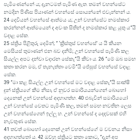
පැමිණෙන්නේ ය; දැනටමත් පැමිණ ඇත. තමන් වහන්සේට
නමදින පිණිස පියාණන් වහන්සේ සොයන්නේ එවැන්නන් ය.
24 දෙවියන් වහන්සේ ආත්මය ය; උන් වහන්සේට නමස්කාර
කරන්නන් ආත්මයෙන් ද අවංක සිතින් ද නමස්කාර කළ යුතු ය”යි
වදාළ සේක.
25 ස්ත්‍රිය පිළිතුරු දෙමින්; ” ‘ක්‍රිස්තුස් වහන්සේ’ ය යි කියන
මෙසියස් තුමාණන් එන බව දනිමි; උන් වහන්සේ පැමිණි කල
සියල්ල අපට දන්වා වදාරන සේකැ”යි කීවා ය. 26 ”මේ ඔබ සමඟ
කතා කරන මම, ඒ තැනැත්තා වෙමි”යි ජේසුස් වහන්සේ වදාළ
සේක.
39 ”මා කළ සියල්ල උන් වහන්සේ මට වදාළ සේකැ”යි සාක්ෂි
දුන් ස්ත්‍රියගේ කීම නිසා, ඒ නුවර සමාරියයන්ගෙන් බොහෝ
දෙනෙක් උන් වහන්සේ අදහාගත්හ. 40 එබැවින් සමාරියයෝ
උන් වහන්සේ වෙතට පැමිණි කල, තමන් සමඟ නවතින ලෙස
උන් වහන්සේගෙන් ඉල්ලූ හ. උන් වහන්සේ ද දෙදවසක් එහි
නැවතුණ සේක.
41 තවත් බොහෝ දෙනෙක් උන් වහන්සේගේ ම වචනය නිසා
අදහාගත්තෝ ය. 42 ඔව්හු ස්ත්‍රියට කතා කොට, ”දැන් අප