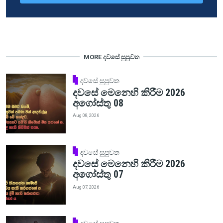
MORE දවසේ සුපුවත
දවසේ සුපුවත
දවසේ මෙනෙහි කිරීම 2026
අගෝස්තු 08
Aug 08, 2026
දවසේ සුපුවත
දවසේ මෙනෙහි කිරීම 2026
අගෝස්තු 07
Aug 07, 2026