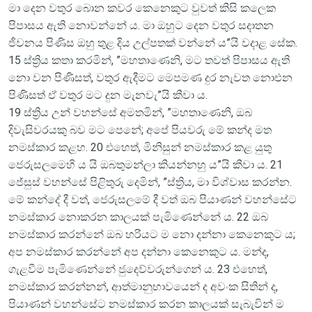
මා දෙන වතුර බොන කවර කෙනෙකුට වුවත් කිසි කලෙක
පිපාසය ඇති නොවන්නේ ය. මා ඔහුට දෙන වතුර සදාතන
ජීවනය පිණිස ඔහු තුළ දිය උල්පතක් වන්නේ ය”යි වදාළ සේක.
15 ස්ත්‍රිය කතා කරමින්, ”මහතාණෙනි, මට තවත් පිපාසය ඇති
නො වන පිණිසත්, වතුර ඇදීමට මෙපමණ දුර නැවත නොඑන
පිණිසත් ඒ වතුර මට දුන මැනවැ”යි කීවා ය.
19 ස්ත්‍රිය උන් වහන්සේ අමතමින්, ”මහතාණෙනි, ඔබ
දිවැසිවරයකු බව මට පෙනේ; අපේ පියවරු මේ කන්ද මත
නමස්කාර කළහ. 20 එහෙත්, මිනිසුන් නමස්කාර කළ යුතු
ජෙරුසලමෙහි ය යි ඔබතුමන්ලා කියන්නහු ය”යි කීවා ය. 21
ජේසුස් වහන්සේ පිළිතුරු දෙමින්, ”ස්ත්‍රිය, මා විශ්වාස කරන්න.
මේ කන්දේ දී වත්, ජෙරුසලමේ දී වත් ඔබ පියාණන් වහන්සේට
නමස්කාර නොකරන කාලයක් පැමිණෙන්නේ ය. 22 ඔබ
නමස්කාර කරන්නේ ඔබ හරියට ම නො දන්නා කෙනෙකුට ය;
අප නමස්කාර කරන්නේ අප දන්නා කෙනෙකුට ය. මන්ද,
ගැළවීම පැමිණෙන්නේ ජුදෙව්වරුන්ගෙන් ය. 23 එහෙත්,
නමස්කාර කරන්නන්, ආත්මානුභාවයෙන් ද අවංක සිතින් ද,
පියාණන් වහන්සේට නමස්කාර කරන කාලයක් සැබැවින් ම