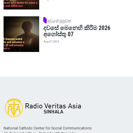
දවසේ සුපුවත
දවසේ මෙනෙහි කිරීම 2026
අගෝස්තු 07
Aug 07, 2026
National Catholic Center for Social Communications