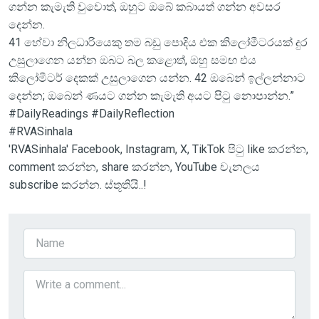
ගන්න කැමැති වුවොත්, ඔහුට ඔබේ කබායත් ගන්න අවසර
දෙන්න.
41 හේවා නිලධාරියෙකු තම බඩු පොදිය එක කිලෝමීටරයක් දුර
උසුලාගෙන යන්න ඔබට බල කළොත්, ඔහු සමඟ එය
කිලෝමීටර් දෙකක් උසුලාගෙන යන්න. 42 ඔබෙන් ඉල්ලන්නාට
දෙන්න; ඔබෙන් ණයට ගන්න කැමැති අයට පිටු නොපාන්න.”
#DailyReadings #DailyReflection
#RVASinhala
'RVASinhala' Facebook, Instagram, X, TikTok පිටු like කරන්න,
comment කරන්න, share කරන්න, YouTube චැනලය
subscribe කරන්න. ස්තූතියි..!