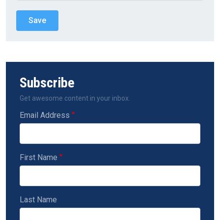
Subscribe
Get awesome content in your inbox.
Email Address
First Name
Last Name