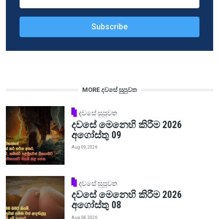
MORE දවසේ සුපුවත
දවසේ සුපුවත
දවසේ මෙනෙහි කිරීම 2026
අගෝස්තු 09
Aug 09, 2026
දවසේ සුපුවත
දවසේ මෙනෙහි කිරීම 2026
අගෝස්තු 08
Aug 08, 2026