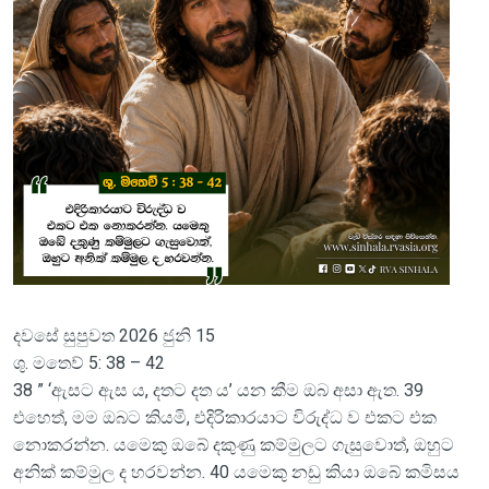
දවසේ සුපුවත 2026 ජුනි 15
ශු. මතෙව් 5: 38 – 42
38 ” ‘ඇසට ඇස ය, දතට දත ය’ යන කීම ඔබ අසා ඇත. 39
එහෙත්, මම ඔබට කියමි, එදිරිකාරයාට විරුද්ධ ව එකට එක
නොකරන්න. යමෙකු ඔබේ දකුණු කම්මුලට ගැසුවොත්, ඔහුට
අනික් කම්මුල ද හරවන්න. 40 යමෙකු නඩු කියා ඔබේ කමිසය