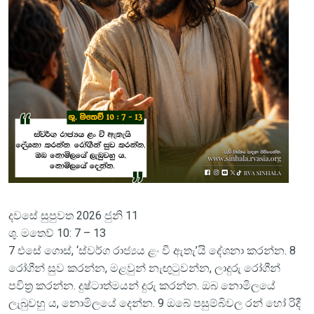
දවසේ සුපුවත 2026 ජුනි 11
ශු. මතෙව් 10: 7 – 13
7 එසේ ගොස්, ‘ස්වර්ග රාජ්‍යය ළං වී ඇතැ’යි දේශනා කරන්න. 8
රෝගීන් සුව කරන්න, මළවුන් නැඟුටුවන්න, ලාදුරු රෝගීන්
පවිත්‍ර කරන්න. දුෂ්ටාත්මයන් දුරු කරන්න. ඔබ නොමිලයේ
ලැබුවහු ය, නොමිලයේ දෙන්න. 9 ඔබේ පසුම්බිවල රන් හෝ රිදී