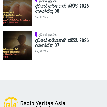
දවසේ සුපුවත
දවසේ මෙනෙහි කිරීම 2026
අගෝස්තු 08
Aug 08, 2026
දවසේ සුපුවත
දවසේ මෙනෙහි කිරීම 2026
අගෝස්තු 07
Aug 07, 2026