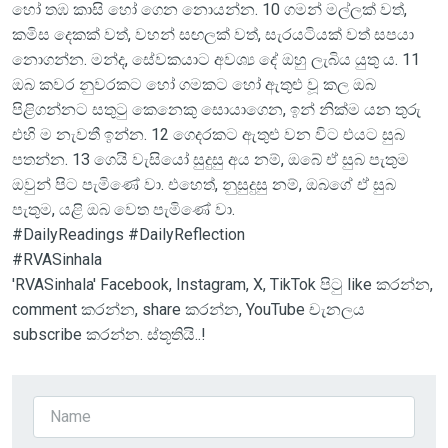
හෝ තඹ කාසි හෝ ගෙන නොයන්න. 10 ගමන් මල්ලක් වත්,
කමිස දෙකක් වත්, වහන් සඟලක් වත්, සැරයටියක් වත් සපයා
නොගන්න. මන්ද, සේවකයාට අවශ්‍ය දේ ඔහු ලැබිය යුතු ය. 11
ඔබ කවර නුවරකට හෝ ගමකට හෝ ඇතුළු වූ කල ඔබ
පිළිගන්නට සතුටු කෙනෙකු සොයාගෙන, ඉන් නික්ම යන තුරු
එහි ම නැවතී ඉන්න. 12 ගෙදරකට ඇතුළු වන විට එයට සුබ
පතන්න. 13 ගෙයි වැසියෝ සුදුසු අය නම්, ඔබේ ඒ සුබ පැතුම
ඔවුන් පිට පැමිණේ වා. එහෙත්, නුසුදුසු නම්, ඔබගේ ඒ සුබ
පැතුම, යළි ඔබ වෙත පැමිණේ වා.
#DailyReadings #DailyReflection
#RVASinhala
'RVASinhala' Facebook, Instagram, X, TikTok පිටු like කරන්න,
comment කරන්න, share කරන්න, YouTube චැනලය
subscribe කරන්න. ස්තූතියි..!