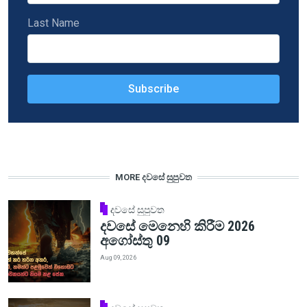
Last Name
MORE දවසේ සුපුවත
දවසේ සුපුවත
දවසේ මෙනෙහි කිරීම 2026
අගෝස්තු 09
Aug 09, 2026