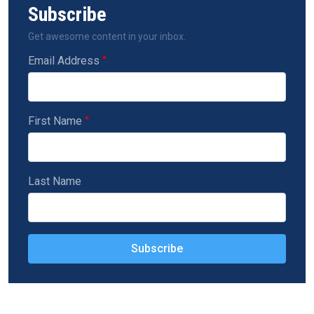
Subscribe
Get awesome content in your inbox.
Email Address
First Name
Last Name