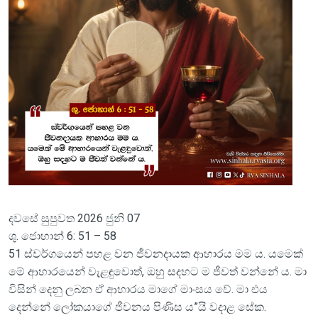
දවසේ සුපුවත 2026 ජුනි 07
ශු. ජොහාන් 6: 51 – 58
51 ස්වර්ගයෙන් පහළ වන ජීවනදායක ආහාරය මම ය. යමෙක්
මේ ආහාරයෙන් වැළඳුවොත්, ඔහු සදහට ම ජීවත් වන්නේ ය. මා
විසින් දෙනු ලබන ඒ ආහාරය මාගේ මාංසය වේ. මා එය
දෙන්නේ ලෝකයාගේ ජීවනය පිණිස ය”යි වදාළ සේක.