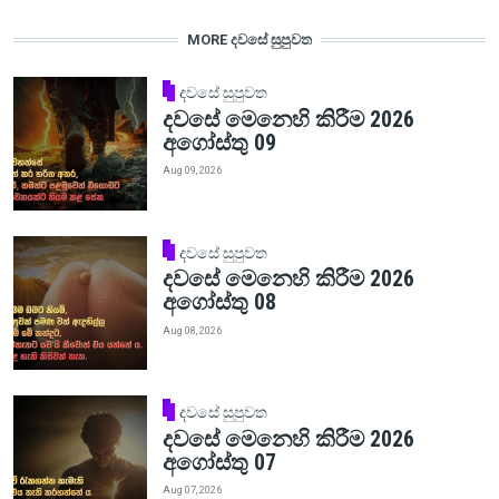
MORE දවසේ සුපුවත
දවසේ සුපුවත
දවසේ මෙනෙහි කිරීම 2026
අගෝස්තු 09
Aug 09, 2026
දවසේ සුපුවත
දවසේ මෙනෙහි කිරීම 2026
අගෝස්තු 08
Aug 08, 2026
දවසේ සුපුවත
දවසේ මෙනෙහි කිරීම 2026
අගෝස්තු 07
Aug 07, 2026