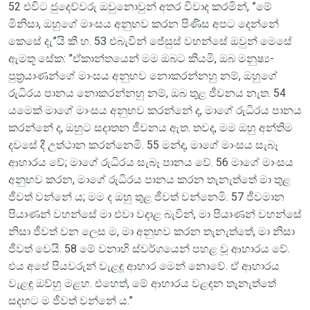
52 එවිට ජුදෙව්වරු ඔවුනොවුන් අතර විවාද කරමින්, ”මේ
මිනිසා, ඔහුගේ මාංසය අනුභව කරන පිණිස අපට දෙන්නේ
කෙසේ දැ”යි කී හ. 53 එබැවින් ජේසුස් වහන්සේ ඔවුන් මෙසේ
ඇමතූ සේක: ”ඒකාන්තයෙන් මම ඔබට කියමි, ඔබ මනුෂ්‍ය-
පුත්‍රයාණන්ගේ මාංසය අනුභව නොකරන්නහු නම්, ඔහුගේ
රුධිරය පානය නොකරන්නහු නම්, ඔබ තුළ ජීවනය නැත. 54
යමෙක් මාගේ මාංසය අනුභව කරන්නේ ද, මාගේ රුධිරය පානය
කරන්නේ ද, ඔහුට සදාතන ජීවනය ඇත. තවද, මම ඔහු අන්තිම
දවසේ දී උත්ථාන කරන්නෙමි. 55 මන්ද, මාගේ මාංසය සැබෑ
ආහාරය වේ; මාගේ රුධිරය සැබෑ පානය වේ. 56 මාගේ මාංසය
අනුභව කරන, මාගේ රුධිරය පානය කරන තැනැත්තේ මා තුළ
ජීවත් වන්නේ ය; මම ද ඔහු තුළ ජීවත් වන්නෙමි. 57 ජීවමාන
පියාණන් වහන්සේ මා එවා වදාළ බැවින්, මා පියාණන් වහන්සේ
නිසා ජීවත් වන ලෙස ම, මා අනුභව කරන තැනැත්තේ, මා නිසා
ජීවත් වෙයි. 58 මේ වනාහි ස්වර්ගයෙන් පහළ වූ ආහාරය වේ.
එය අපේ පියවරුන් වැළඳූ ආහාර මෙන් නොවේ. ඒ ආහාරය
වැළඳූ ඔව්හු මළහ. එහෙත්, මේ ආහාරය වළඳන තැනැත්තේ
සදහට ම ජීවත් වන්නේ ය.”