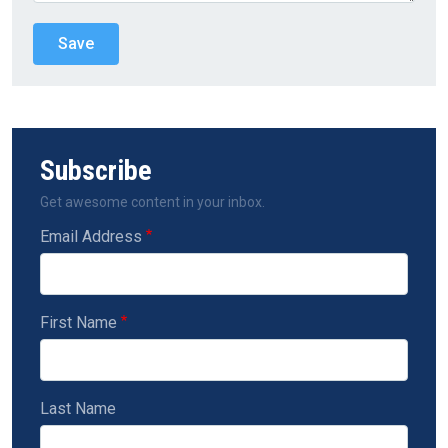
Subscribe
Get awesome content in your inbox.
Email Address
First Name
Last Name