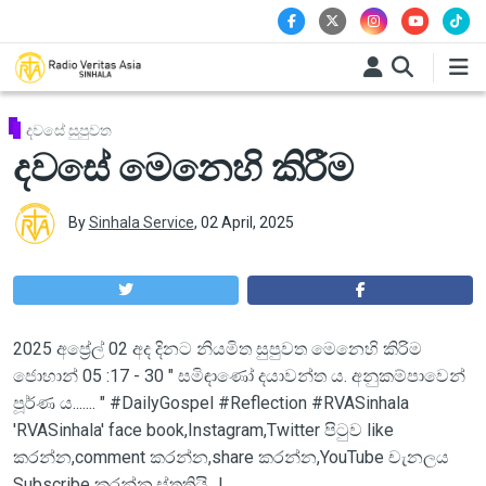
Skip to main content
දවසේ සුපුවත
දවසේ මෙනෙහි කිරීම
By
Sinhala Service
,
02 April, 2025
2025 අප්‍රේල් 02 අද දිනට නියමිත සුපුවත මෙනෙහි කිරිම
ජොහාන් 05 :17 - 30 " සමිඳාණෝ දයාවන්ත ය. අනුකම්පාවෙන්
පූර්ණ ය....... " #DailyGospel #Reflection #RVASinhala
'RVASinhala' face book,Instagram,Twitter පිටුව like
කරන්න,comment කරන්න,share කරන්න,YouTube චැනලය
Subscribe කරන්න.ස්තූතියි...!