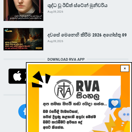
ශුද්ධ වූ ඊඩිත් ස්ටේන් මුනිවරිය
Aug 09, 2026
දවසේ මෙනෙහි කිරීම 2026 අගෝස්තු 09
Aug 09, 2026
DOWNLOAD RVA APP
×
STAY CONNECTED WITH US!