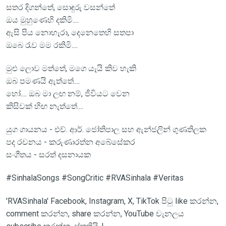
සතර දිගන්තේ, සොඳුරු වසන්තේ
ඔය මුහුණෙහි දකිමි....
ඇසි පිය නොහැරා, දෙනෙතෙහි සතපා
ඔබෙ රැව මම රකිමි....
මුළු ලොව මත්තේ, මගෙ යැයි කිව හැකි
ඔබ පමණයි ඇත්තේ....
හෝ.... ඔබ මා ලඟ නම්, ජීවියට වෙන
කිසිවක් හිඟ නැත්තේ....
යුග ගායනය - එච්. ආර්. ජෝතිපාල සහ ඇන්ජලින් ගුණතිලක
පද රචනය - කරුණාරත්න අබේසේකර
සංගීතය - සරත් දසනායක
#SinhalaSongs #SongCritic #RVASinhala #Veritas
'RVASinhala' Facebook, Instagram, X, TikTok පිටු like කරන්න,
comment කරන්න, share කරන්න, YouTube චැනලය