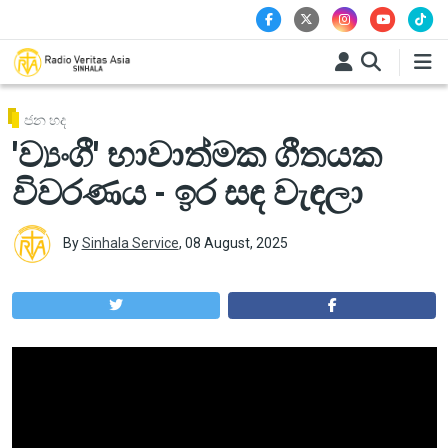
Skip to main content
ජන හද
'ව්‍යංගී' භාවාත්මක ගීතයක
විවරණය - ඉර සඳ වැඳලා
By
Sinhala Service
,
08 August, 2025