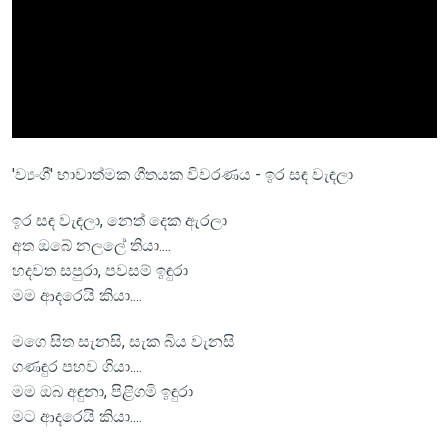
'ව්‍යංගී' භාවාත්මක ගීතයක විවරණය - ඉර සඳ වැඳලා
ඉර සඳ වැඳලා, නෙත් දෙක ඇරලා
අත ඔබේ නලලේ තියා....
හදවත සපුරා, පවසම් ඉඳුරා
මම ආදරෙයි කියා....
මගෙ සිත සැනසි, සැක බිය වැනසි
ගණඳුර පහව ගියා....
මම ඔබ අඳුනා, පිළිගමි ඉඳුරා
මට ආදරෙයි කියා....