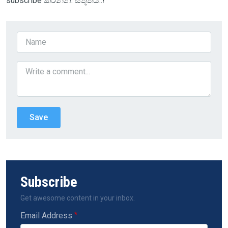
subscribe කරන්න. ස්තූතියි..!
Subscribe
Get awesome content in your inbox.
Email Address