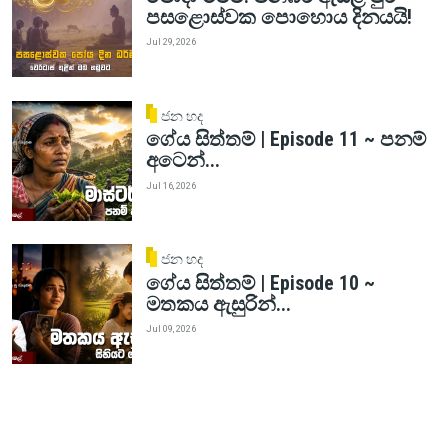
පසළොස්වක පොහොය දිනයයි!
Jul 29, 2026
ජන හද
ගේය සිත්තම් | Episode 11 ~ පනම්
අටෙන්...
Jul 16, 2026
ජන හද
ගේය සිත්තම් | Episode 10 ~
මතකය ඇසුරින්...
Jul 09, 2026