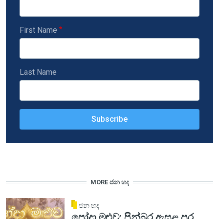
First Name
Last Name
MORE ජන හද
ජන හද
පෝදා මළුව: පින්බර ඇසළ පුර