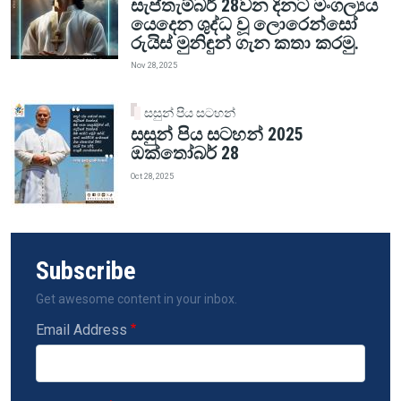
සැප්තැම්බර් 28වන දිනට මංගල්‍යය
යෙදෙන ශුද්ධ වූ ලොරෙන්සෝ
රුයිස් මුනිඳුන් ගැන කතා කරමු.
Nov 28, 2025
සසුන් පිය සටහන්
සසුන් පිය සටහන් 2025
ඔක්තෝබර් 28
Oct 28, 2025
Subscribe
Get awesome content in your inbox.
Email Address