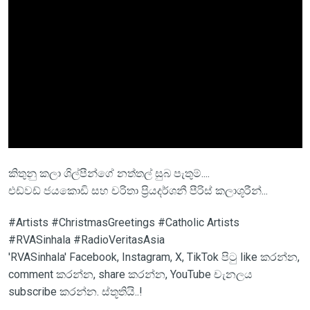
කිතුනු කලා ශිල්පීන්ගේ නත්තල් සුබ පැතුම්....
එඩ්වඩ් ජයකොඩි සහ චරිතා ප්‍රියදර්ශනී පීරිස් කලාශූරීන්...
#Artists #ChristmasGreetings #Catholic Artists
#RVASinhala #RadioVeritasAsia
'RVASinhala' Facebook, Instagram, X, TikTok පිටු like කරන්න,
comment කරන්න, share කරන්න, YouTube චැනලය
subscribe කරන්න. ස්තූතියි..!