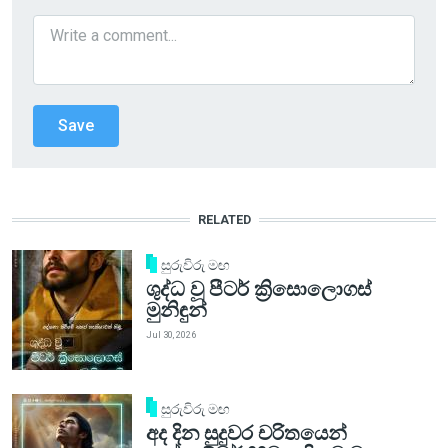
RELATED
සුරුවිරු මඟ
ශුද්ධ වූ පීටර් ක්‍රිසොලොගස්
මුනිඳුන්
Jul 30, 2026
සුරුවිරු මඟ
අද දින සුදුවර චරිතයෙන්