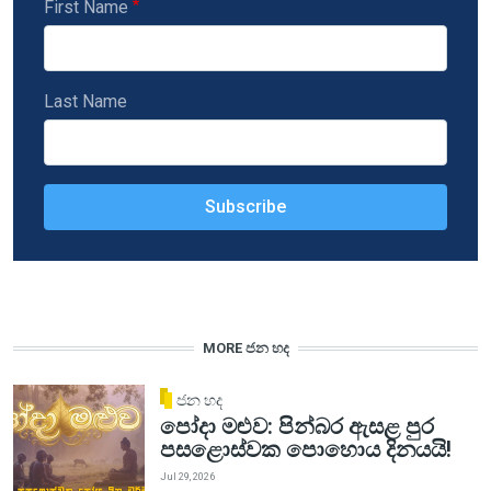
First Name
Last Name
MORE ජන හද
ජන හද
පෝදා මළුව: පින්බර ඇසළ පුර
පසළොස්වක පොහොය දිනයයි!
Jul 29, 2026