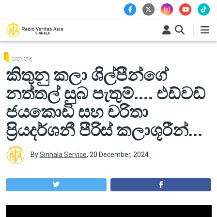
Skip to main content
ජන හද
කිතුනු කලා ශිල්පීන්ගේ
නත්තල් සුබ පැතුම්.... එඩ්වඩ්
ජයකොඩි සහ චරිතා
ප්‍රියදර්ශනී පීරිස් කලාශූරීන්...
By
Sinhala Service
,
20 December, 2024