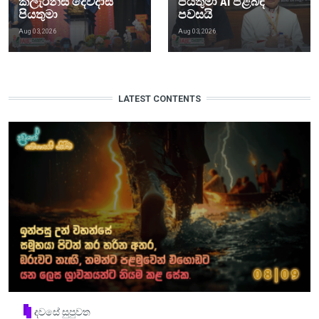
ක්ලැරන්ස් දෙවදාස්
පියතුමා AI පිළිබඳ
පියතුමා
පවසයි
Aug 03, 2026
Aug 03, 2026
LATEST CONTENTS
දවසේ සුපුවත