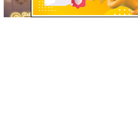
ජන හද
පෝදා මළුව: පින්බර ඇසළ පුර
පසළොස්වක පොහොය දිනයයි!
Jul 29, 2026
පෝදා මළුව: පින්බර ඇසළ පුර පසළොස්වක පොහොය දිනයයි!