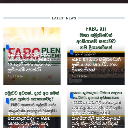
LATEST NEWS
පුවත් සුපුවත්
පුවත් සුපුවත්
ආසියානු රදගුරු සමුළු
සම්මේලනයේ (FABC)
FABC XII මහා සමුළුවෙන්
12 වැනි මහා සමුළුවේ
ආසියාවේ සභාවට නව
සුවිශේෂී අවස්ථා
දිශානතියක්
Aug 06, 2026
Aug 03, 2026
පුවත් සුපුවත්
පුවත් සුපුවත්
‘සත්‍යය කුමක්දැයි විමසා
'සමුළුව අවසන්... දැන්
හඳුනා ගැනීමයි අපගේ
අප ගමන් කළ යුත්තේ
අභියෝගය’ – FABC
කොතැනටද?' – FABC
සංගමනශීලී කාර්යාලයේ
සහකාර ලේකම් ගරු
ගරු ක්ලැරන්ස් දෙවදාස්