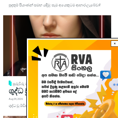
සුදතුම් පියාණන් සමඟ යදිමු: සෑම අයෙකුටම ආහාර ලැබේවා!
×
සුරුවිරු මඟ
ශුද්ධ වූ ඊඩිත් ස්ටේන් මුනිවරිය
Aug 09, 2026
ශුද්ධ වූ ඊඩිත් ස්ටේන් මුනිවරිය