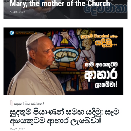
Mary, the mother of the Church
Aug 08, 2026
සසුන් පිය සටහන්
සුදතුම් පියාණන් සමඟ යදිමු: සෑම
අයෙකුටම ආහාර ලැබේවා!
May 28, 2026