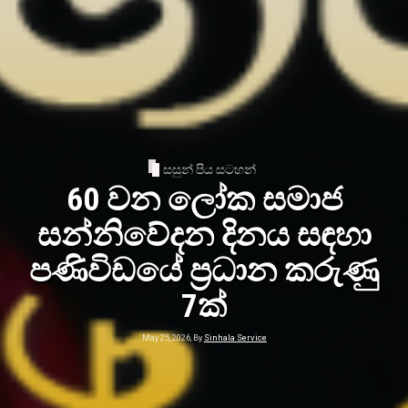
සසුන් පිය සටහන්
60 වන ලෝක සමාජ
සන්නිවේදන දිනය සඳහා
පණිවිඩයේ ප්‍රධාන කරුණු
7ක්
May 25, 2026, By
Sinhala Service