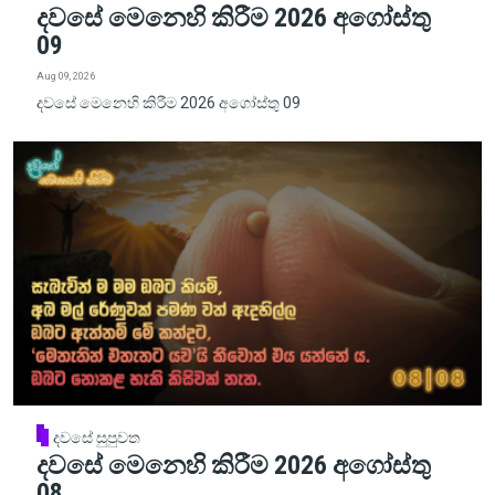
දවසේ මෙනෙහි කිරීම 2026 අගෝස්තු
09
Aug 09, 2026
දවසේ මෙනෙහි කිරීම 2026 අගෝස්තු 09
දවසේ සුපුවත
දවසේ මෙනෙහි කිරීම 2026 අගෝස්තු
08