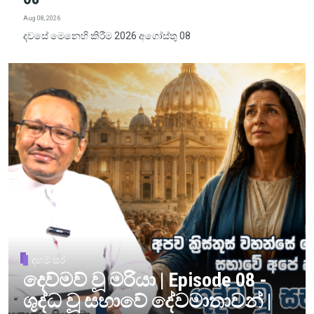
Aug 08, 2026
දවසේ මෙනෙහි කිරීම 2026 අගෝස්තු 08
දහම් සර
දෙව්මව් වූ මරියා | Episode 08 -
ශුද්ධ වූ සභාවේ දේවමාතාවන් |