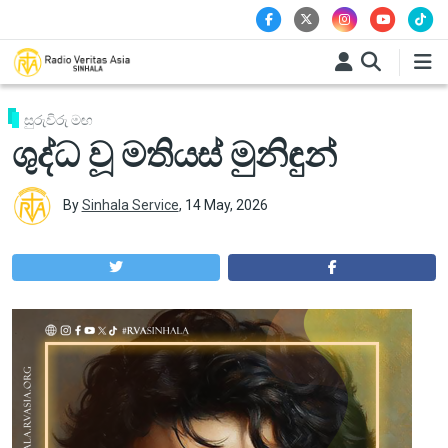
Skip to main content
සුරුවිරු මඟ
ශුද්ධ වූ මතියස් මුනිඳුන්
By
Sinhala Service
,
14 May, 2026