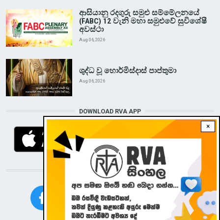
ආසියානු රදගුරු සමුළු සම්මේලනයේ
(FABC) 12 වැනි මහා සමුළුවේ සුවිශේෂී
අවස්ථා
Aug 06, 2026
ශුද්ධ වූ හොර්මිස්දාස් පාප්තුමා
Aug 06, 2026
DOWNLOAD RVA APP
×
STAY CONNECTED WITH US!