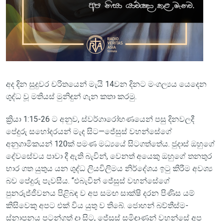
අද දින සුදුවර චරිතයෙන් මැයි 14වන දිනට මංගල්‍යය යෙදෙන
ශුද්ධ වූ මතියස් මුනිඳුන් ගැන කතා කරමු.
ක්‍රියා 1:15-26 ට අනුව, ස්වර්ගාරෝහණයෙන් පසු දිනවලදී
පේදුරු සහෝදරයන් මැද සිට—ජේසුස් වහන්සේගේ
අනුගාමිකයන් 120ක් පමණ මධ්‍යයේ සිටගත්තේය. ජුදාස් ඔහුගේ
දේවසේවය පාවා දී ඇති බැවින්, වෙනත් අයෙකු ඔහුගේ තනතුර
භාර ගත යුතුය යන ශුද්ධ ලියවිලිමය නිර්දේශය ඉටු කිරීම අවශ්‍ය
බව පේදුරු පැවසීය. “එබැවින් ජේසුස් වහන්සේගේ
පුනරුජ්ජීවනය පිළිබඳ ව අප සමඟ සාක්ෂි දරන පිණිස යම්
කිසිවෙකු අපට එක් විය යුතු ව තිබේ. ජොහන් බව්තීස්ම-
ස්නාපනය පටන්ගත් දා සිට, ජේසුස් සමිඳාණන් වහන්සේ අප