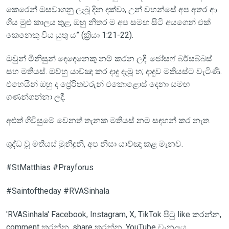
කෙරෙන් ඔසවාගනු ලැබූ දින දක්වා, උන් වහන්සේ අප අතර ආ
ගිය මුළු කාලය තුළ, ඔහු නිතර ම අප සමඟ සිටි අයගෙන් එක්
කෙනෙකු විය යුතු ය” (ක්‍රියා 1:21-22).
ඔවුන් මිනිසුන් දෙදෙනෙකු නම් කරන ලදී: ජෝසෆ් බර්සබ්බස්
සහ මතියස්. ඔව්හු යාච්ඤා කර දාදු දැමූ හ; දාදුව මතියස්ට වැටිණි.
එහෙයින් ඔහු ද ප්‍රේරිතවරුන් එකොළොස් දෙනා සමඟ
ගණන්ගන්නා ලදී.
අළුත් ගිවිසුමේ වෙනත් තැනක මතියස් නම සඳහන් කර නැත.
ශුද්ධ වූ මතියස් මුනිඳුනි, අප නිසා යාච්ඤා කළ මැනව.
#StMatthias #Prayforus
#Saintoftheday #RVASinhala
'RVASinhala' Facebook, Instagram, X, TikTok පිටු like කරන්න,
comment කරන්න, share කරන්න, YouTube චැනලය