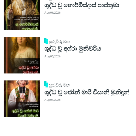
ශුද්ධ වූ හොර්මිස්දාස් පාප්තුමා
Aug 06, 2026
සුරුවිරු මඟ
ශුද්ධ වූ අෆ්රා මුනිවරිය
Aug 05, 2026
සුරුවිරු මඟ
ශුද්ධ වූ ජෝන් මාරි වියානි මුනිඳුන්
Aug 04, 2026