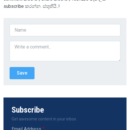
subscribe කරන්න. ස්තූතියි..!
Subscribe
Get awesome content in your inbox.
Email Address