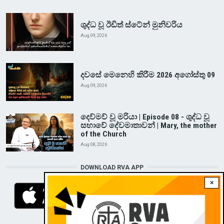
ශුද්ධ වූ ඊඩිත් ස්ටේන් මුනිවරිය
Aug 09, 2026
දවසේ මෙනෙහි කිරීම 2026 අගෝස්තු 09
Aug 09, 2026
දෙව්මව් වූ මරියා | Episode 08 - ශුද්ධ වූ
සභාවේ දේවමාතාවන් | Mary, the mother
of the Church
Aug 08, 2026
DOWNLOAD RVA APP
×