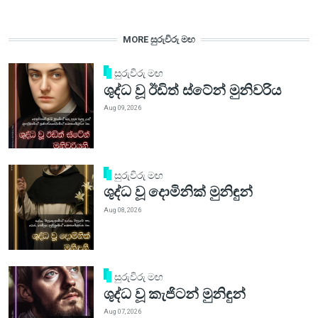
MORE සුරුවිරු මඟ
සුරුවිරු මඟ
ශුද්ධ වූ ඊඩිත් ස්ටේන් මුනිවරිය
Aug 09, 2026
සුරුවිරු මඟ
ශුද්ධ වූ දොමිනික් මුනිඳුන්
Aug 08, 2026
සුරුවිරු මඟ
ශුද්ධ වූ කැජිටන් මුනිඳුන්
Aug 07, 2026