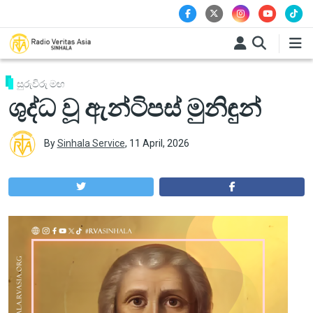
Skip to main content
සුරුවිරු මඟ
ශුද්ධ වූ ඇන්ටිපස් මුනිඳුන්
By
Sinhala Service
,
11 April, 2026