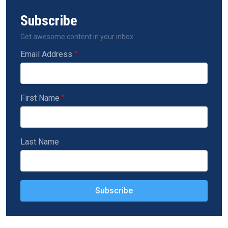
Subscribe
Get awesome content in your inbox.
Email Address
First Name
Last Name