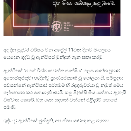
අද දින සුදුවර චරිතය වන අප්‍රේල් 11වන දිනට මංගල්‍යය
යෙදෙන ශුද්ධ වූ ඇන්ටිපස් මුනිඳුන් ගැන කතා කරමු.
ඇන්ටිපස් "මගේ විශ්වාසවන්ත සාක්ෂිය" ලෙස ශාන්ත ජුවාම්
අපොස්තුළුතුමා හැඳින්වූ ප්‍රාණපරිත්‍යාගී වූ ගෝලයා යි. සම්ප්‍රදාය
පවසන්නේ ඇන්ටිපාස් පර්ගමම් හි රදගුරුවරයා වූ නමුත් මෙය
ලේඛනගත කර නොමැති බවයි. ඔහු පිළිස්සී මිය යන්නට ඇතැයි
විශ්වාස කෙරේ. ඔහු ගැන සඳහන් වන්නේ එළිදරව් පොතේ
පමණි.
ශුද්ධ වූ ඇන්ටිපස් මුනිඳුනි, අප නිසා යාච්ඤා කළ මැනව.