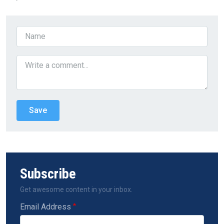
Subscribe
Get awesome content in your inbox.
Email Address