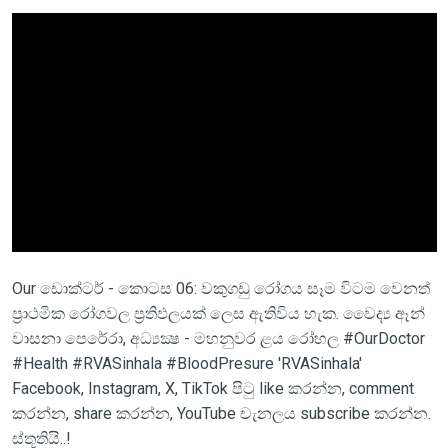
Our ඩොක්ටර් - කොටස 06: වකුගඩු රෝගය සෑම විටම වෙනත්
ප්‍රාථමික රෝගවල ප්‍රතිඵලයක් ලෙස ඇතිවිය හැක. වෛද්‍ය ඈන්
වාසනා පෙරේරා, අධ්‍යක්‍ෂ - මහනුවර ළය රෝහල #OurDoctor
#Health #RVASinhala #BloodPresure 'RVASinhala'
Facebook, Instagram, X, TikTok පිටු like කරන්න, comment
කරන්න, share කරන්න, YouTube චැනලය subscribe කරන්න.
ස්තූතියි..!