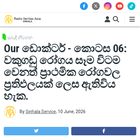
Skip to main content
සුබැඳි නිවහන
Our ඩොක්ටර් - කොටස 06:
වකුගඩු රෝගය සෑම විටම
වෙනත් ප්‍රාථමික රෝගවල
ප්‍රතිඵලයක් ලෙස ඇතිවිය
හැක.
By
Sinhala Service
,
10 June, 2026