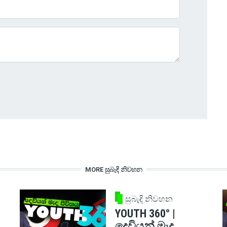
MORE සුබැඳි නිවහන
සුබැඳි නිවහන
YOUTH 360° |
දෙවියන් මැද