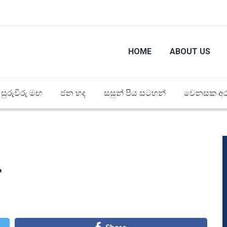
HOME
ABOUT US
සුරුවිරු මඟ
ජන හද
සසුන් පිය සටහන්
වෙනසක අර
4