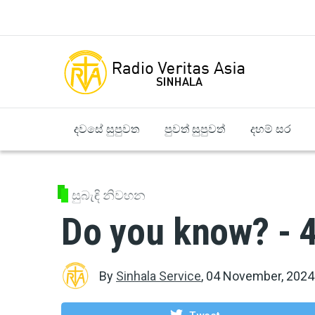
Skip to main content
දවසේ සුපුවත
පුවත් සුපුවත්
දහම් සර
සුබැඳි නිවහන
Do you know? - 
By
Sinhala Service
,
04 November, 2024