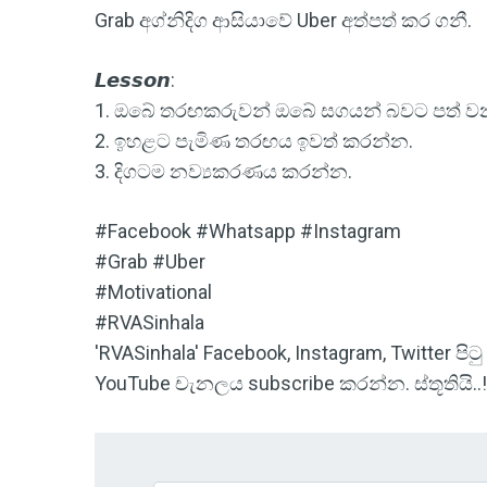
Grab අග්නිදිග ආසියාවේ Uber අත්පත් කර ගනී.
𝙇𝙚𝙨𝙨𝙤𝙣:
1. ඔබේ තරඟකරුවන් ඔබේ සගයන් බවට පත් ව
2. ඉහළට පැමිණ තරඟය ඉවත් කරන්න.
3. දිගටම නව්‍යකරණය කරන්න.
#Facebook #Whatsapp #Instagram
#Grab #Uber
#Motivational
#RVASinhala
'RVASinhala' Facebook, Instagram, Twitter 
YouTube චැනලය subscribe කරන්න. ස්තූතියි..!