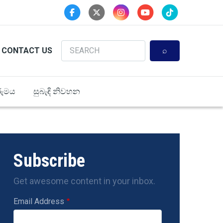
Search
CONTACT US
ුමය
සුබැඳි නිවහන
Subscribe
Get awesome content in your inbox.
Email Address