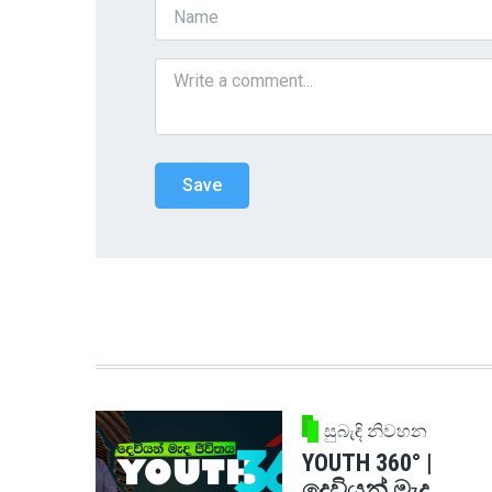
සුබැඳි නිවහන
YOUTH 360° |
දෙවියන් මැද