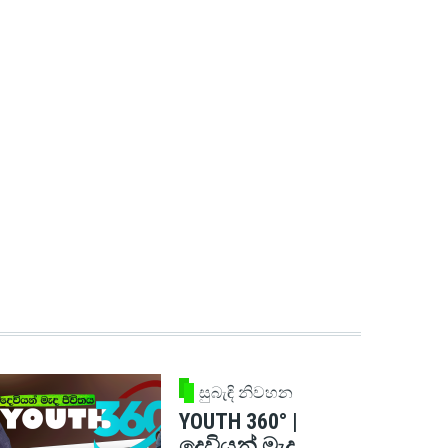
සුබැඳි නිවහන
YOUTH 360° |
දෙවියන් මැද