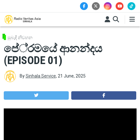
Skip to main content
සුබැඳි නිවහන
පේ‍්‍රමයේ ආනන්දය
(EPISODE 01)
By
Sinhala Service
,
21 June, 2025