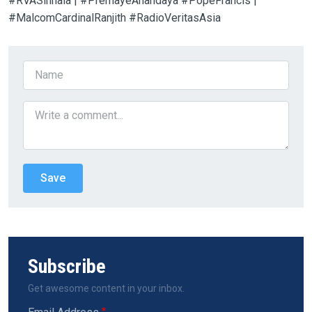
#RVASinhala | #PremayeAnandaya #PopeFrancis |
#MalcomCardinalRanjith #RadioVeritasAsia
Subscribe
Get awesome content in your inbox.