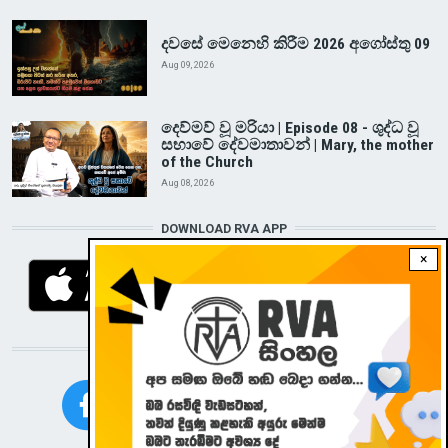
දවසේ මෙනෙහි කිරීම 2026 අගෝස්තු 09
Aug 09, 2026
දෙව්මව් වූ මරියා | Episode 08 - ශුද්ධ වූ
සභාවේ දේවමාතාවන් | Mary, the mother
of the Church
Aug 08, 2026
DOWNLOAD RVA APP
×
STAY CONNECTED WITH US!