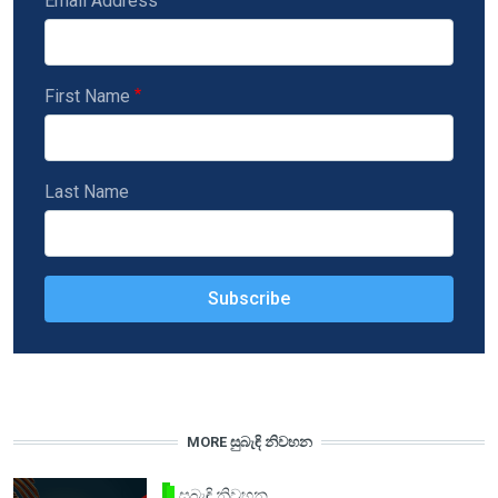
Email Address
First Name
Last Name
MORE සුබැඳි නිවහන
සුබැඳි නිවහන