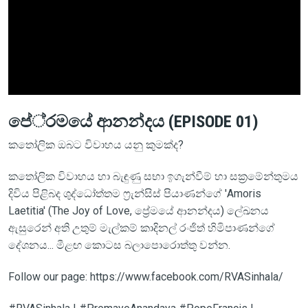
පේ‍්‍රමයේ ආනන්දය (EPISODE 01)
කතෝලික ඔබට විවාහය යනු කුමක්ද?
කතෝලික විවාහය හා බැඳුණු සභා ඉගැන්වීම් හා සක‍්‍රමේන්තුමය
දිවිය පිළිබද ශුද්ධෝත්තම ෆ්‍රැන්සිස් පියාණන්ගේ 'Amoris
Laetitia' (The Joy of Love, ප්‍රේමයේ ආනන්දය) ලේඛනය
ඇසුරෙන් අති උතුම් මැල්කම් කාදිනල් රංජිත් හිමිපාණන්ගේ
දේශනය... මීළඟ කොටස බලාපොරොත්තු වන්න.
Follow our page: https://www.facebook.com/RVASinhala/