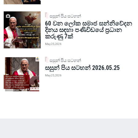
සසුන් පිය සටහන්
60 වන ලෝක සමාජ සන්නිවේදන
දිනය සඳහා පණිවිඩයේ ප්‍රධාන
කරුණු 7ක්
May 25, 2026
සසුන් පිය සටහන්
සසුන් පිය සටහන් 2026.05.25
May 25, 2026