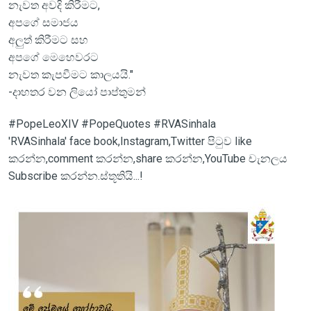
නැවත අවදි කිරීමට,
අපගේ සමාජය
අලුත් කිරීමට සහ
අපගේ මෙහෙවරට
නැවත කැපවීමට කාලයයි."
-දාහතර වන ලියෝ පාප්තුමන්
#PopeLeoXIV #PopeQuotes #RVASinhala
'RVASinhala' face book,Instagram,Twitter පිටුව like
කරන්න,comment කරන්න,share කරන්න,YouTube චැනලය
Subscribe කරන්න.ස්තූතියි...!