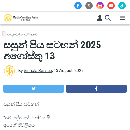
Skip to main content
සසුන් පිය සටහන්
සසුන් පිය සටහන් 2025
අගෝස්තු 13
By
Sinhala Service
,
13 August, 2025
සසුන් පිය සටහන්
"මේ ප්‍රේමයේ හෝරාවයි.
අපගේ ජ්වලිතය