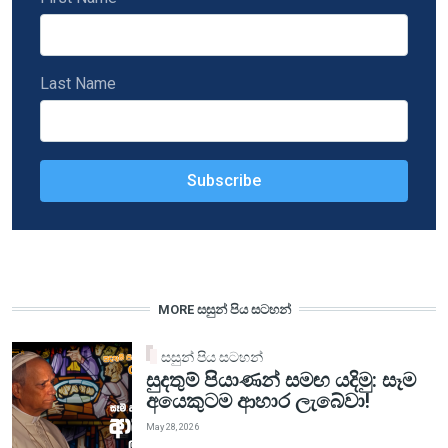
Last Name
MORE සසුන් පිය සටහන්
සසුන් පිය සටහන්
සුදතුම් පියාණන් සමඟ යදිමු: සෑම
අයෙකුටම ආහාර ලැබේවා!
May 28, 2026