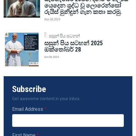
යෙදෙන ශුද්ධ වූ ලොරෙන්සෝ
රුයිස් මුනිඳුන් ගැන කතා කරමු.
Nov 28, 2025
සසුන් පිය සටහන්
සසුන් පිය සටහන් 2025
ඔක්තෝබර් 28
Oct 28, 2025
Subscribe
Get awesome content in your inbox.
Email Address
First Name