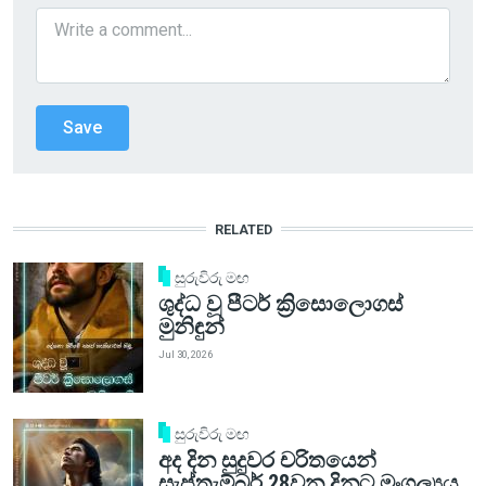
RELATED
සුරුවිරු මඟ
ශුද්ධ වූ පීටර් ක්‍රිසොලොගස්
මුනිඳුන්
Jul 30, 2026
සුරුවිරු මඟ
අද දින සුදුවර චරිතයෙන්
සැප්තැම්බර් 28වන දිනට මංගල්‍යය