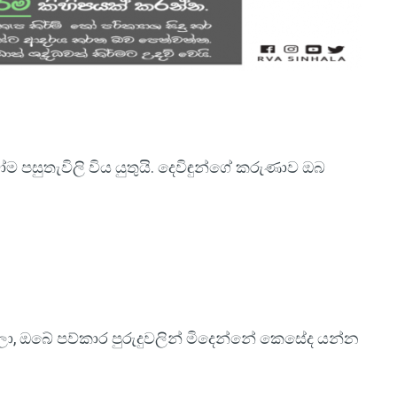
පසුතැවිලි විය යුතුයි. දෙවිඳුන්ගේ කරුණාව ඔබ
ලා, ඔබේ පව්කාර පුරුදුවලින් මිදෙන්නේ කෙසේද යන්න