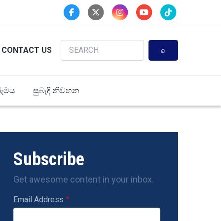
Search
CONTACT US
ුමය
සුබැඳි නිවහන
Subscribe
Get awesome content in your inbox.
Email Address