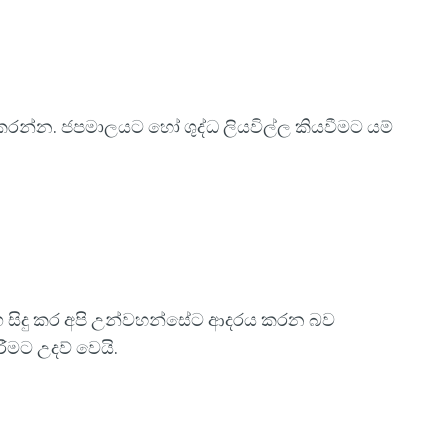
 කරන්න. ජපමාලයට හෝ ශුද්ධ ලියවිල්ල කියවීමට යම්
ත්‍යාග සිදු කර අපි උන්වහන්සේට ආදරය කරන බව
රීමට උදව් වෙයි.