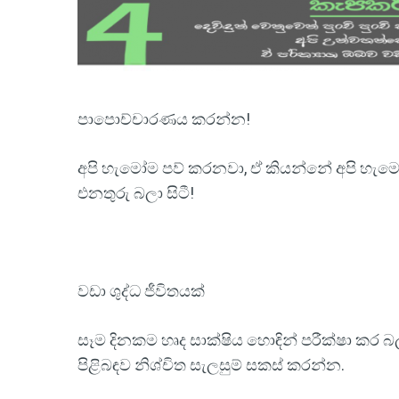
පාපොච්චාරණය කරන්න!
අපි හැමෝම පව් කරනවා, ඒ කියන්නේ අපි හැමෝම 
එනතුරු බලා සිටී!
වඩා ශුද්ධ ජීවිතයක්
සෑම දිනකම හෘද සාක්ෂිය හොඳින් පරීක්ෂා කර බ
පිළිබඳව නිශ්චිත සැලසුම් සකස් කරන්න.