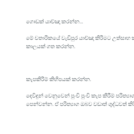
ගොඩක් යාච්ඤා කරන්න...
මේ චතාරිකයේ වැඩිපුර යාච්ඤා කිරීමට උත්සාහ
කාලයක් ගත කරන්න.
කැපකිරීම් කිහිපයක් කරන්න.
දෙවිඳුන් වෙනුවෙන් පුංචි පුංචි කැප කිරීම් පරි
පෙන්වන්න. ඒ පරිත්‍යාග ඔබව වඩාත් ශුද්ධවත් කි