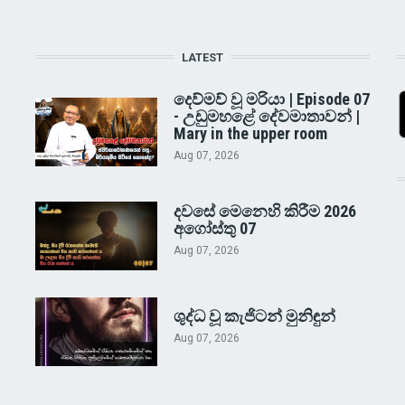
LATEST
දෙව්මව් වූ මරියා | Episode 07
- උඩුමහළේ දේවමාතාවන් |
Mary in the upper room
Aug 07, 2026
දවසේ මෙනෙහි කිරීම 2026
අගෝස්තු 07
Aug 07, 2026
ශුද්ධ වූ කැජිටන් මුනිඳුන්
Aug 07, 2026