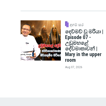
දහම් සර
දෙව්මව් වූ මරියා |
Episode 07 -
උඩුමහළේ
දේවමාතාවන් |
Mary in the upper
room
Aug 07, 2026