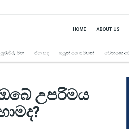
HOME
ABOUT US
සුරුවිරු මඟ
ජන හද
සසුන් පිය සටහන්
වෙනසක අර
 ඔබේ උපරිමය
ොමද?