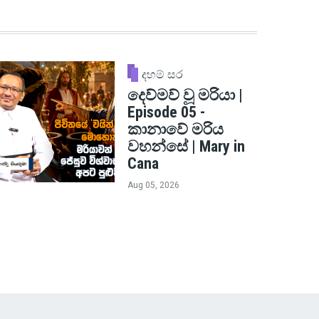
දහම් සර
දෙව්මව් වූ මරියා |
Episode 05 -
කානාවේ මරිය
වහන්සේ | Mary in
Cana
Aug 05, 2026