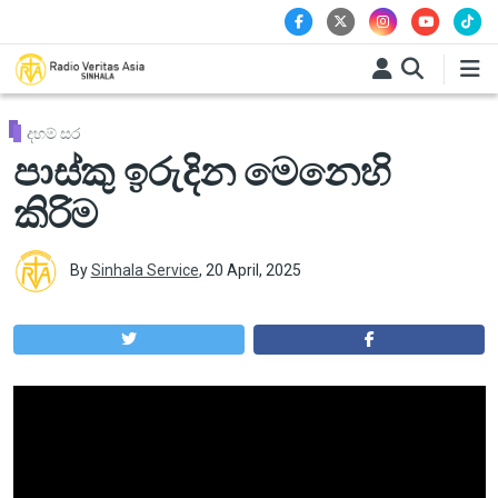
Skip to main content
දහම් සර
පාස්කු ඉරුදින මෙනෙහි
කිරිම
By
Sinhala Service
,
20 April, 2025