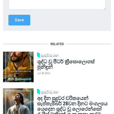
RELATED
සුරුවිරු මඟ
ශුද්ධ වූ පීටර් ක්‍රිසොලොගස්
මුනිඳුන්
Jul 30, 2026
සුරුවිරු මඟ
අද දින සුදුවර චරිතයෙන්
සැප්තැම්බර් 28වන දිනට මංගල්‍යය
යෙදෙන ශුද්ධ වූ ලොරෙන්සෝ