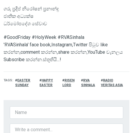
ගරු ප්‍රදීප් නිරෝෂන් ප්‍රනාන්දු
ජාතික අධ්‍යක්ෂ
ධර්මෝපදේශ සේවාව
#GoodFriday #HolyWeek #RVASinhala
'RVASinhala' face book,Instagram,Twitter පිටුව like
කරන්න,comment කරන්න,share කරන්න,YouTube චැනලය
Subscribe කරන්න.ස්තූතියි...!
TAGS
EASTER
HAPPY
RISEN
RVA
RADIO
SUNDAY
EASTER
LORD
SINHALA
VERITAS ASIA