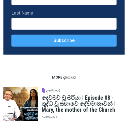
Last Name
MORE දහම් සර
දහම් සර
දෙව්මව් වූ මරියා | Episode 08 -
ශුද්ධ වූ සභාවේ දේවමාතාවන් |
Mary, the mother of the Church
Aug 08, 2026