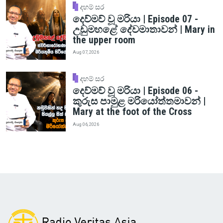
දහම් සර
දෙව්මව් වූ මරියා | Episode 07 -
උඩුමහළේ දේවමාතාවන් | Mary in
the upper room
Aug 07, 2026
දහම් සර
දෙව්මව් වූ මරියා | Episode 06 -
කුරුස පාමුළ මරියෝත්තමාවන් |
Mary at the foot of the Cross
Aug 06, 2026