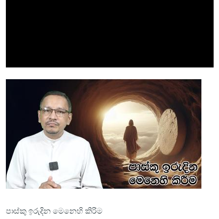
පාස්කු ඉරුදින මෙනෙහි කිරිම