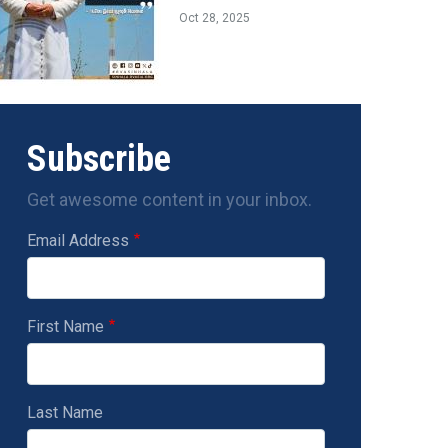
Oct 28, 2025
Subscribe
Get awesome content in your inbox.
Email Address
First Name
Last Name