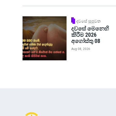
දවසේ සුපුවත
දවසේ මෙනෙහි
කිරීම 2026
අගෝස්තු 08
Aug 08, 2026