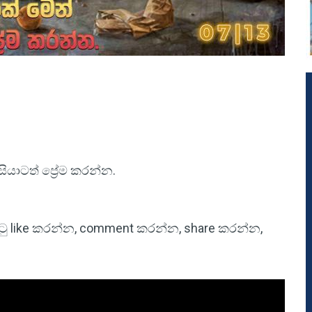
ියාටත් ප්‍රේම කරන්න.
 පිටු like කරන්න, comment කරන්න, share කරන්න,