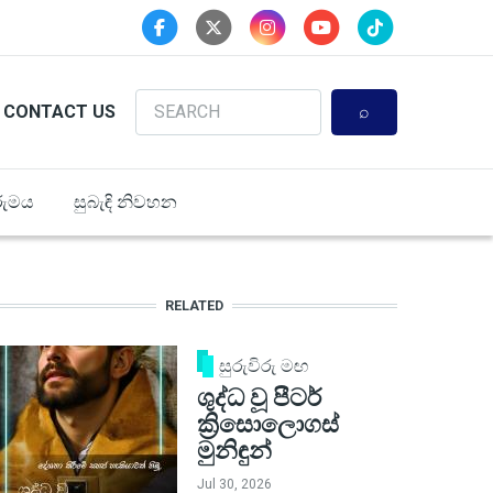
Search
CONTACT US
ුමය
සුබැඳි නිවහන
RELATED
සුරුවිරු මඟ
ශුද්ධ වූ පීටර්
ක්‍රිසොලොගස්
මුනිඳුන්
Jul 30, 2026