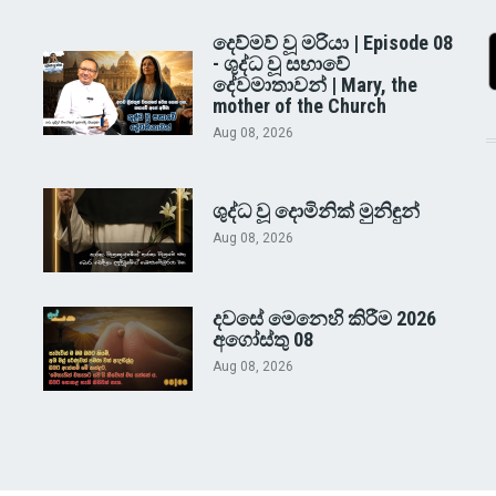
දෙව්මව් වූ මරියා | Episode 08
- ශුද්ධ වූ සභාවේ
දේවමාතාවන් | Mary, the
mother of the Church
Aug 08, 2026
ශුද්ධ වූ දොමිනික් මුනිඳුන්
Aug 08, 2026
දවසේ මෙනෙහි කිරීම 2026
අගෝස්තු 08
Aug 08, 2026