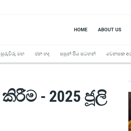
HOME
ABOUT US
සුරුවිරු මඟ
ජන හද
සසුන් පිය සටහන්
වෙනසක අර
රීම - 2025 ජූලි