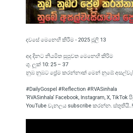
දවසේ මෙනෙහි කිරීම - 2025 ජූලි 13
අද දිනට නියමිත සුපුවත මෙනෙහි කිරිම
ශු. ලූක් 10: 25 – 37
නුඹ නුඹට ප්‍රේම කරන්නාක් මෙන් නුඹේ අසල්වැස
#DailyGospel #Reflection #RVASinhala
'RVASinhala' Facebook, Instagram, X, TikTok
YouTube චැනලය subscribe කරන්න. ස්තූතියි..!