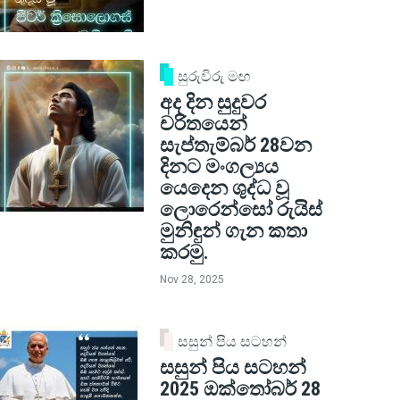
සුරුවිරු මඟ
අද දින සුදුවර
චරිතයෙන්
සැප්තැම්බර් 28වන
දිනට මංගල්‍යය
යෙදෙන ශුද්ධ වූ
ලොරෙන්සෝ රුයිස්
මුනිඳුන් ගැන කතා
කරමු.
Nov 28, 2025
සසුන් පිය සටහන්
සසුන් පිය සටහන්
2025 ඔක්තෝබර් 28