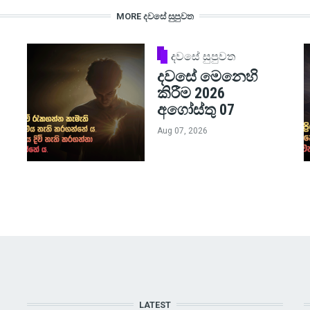
MORE දවසේ සුපුවත
දවසේ සුපුවත
දවසේ මෙනෙහි
කිරීම 2026
අගෝස්තු 07
Aug 07, 2026
LATEST