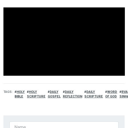
TAGS
HOLY
HOLY
DAILY
DAILY
DAILY
WORD
RVA
BIBLE
SCRIPTURE
GOSPEL
REFLECTION
SCRIPTURE
OF GOD
SINH