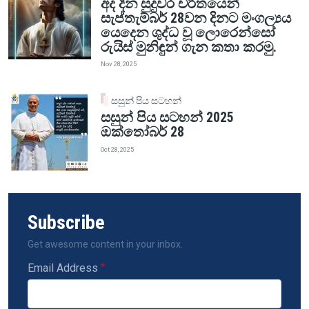
අද දින සුදුවර චරිතයෙන්
සැප්තැම්බර් 28වන දිනට මංගල්‍යය
යෙදෙන ශුද්ධ වූ ලොරෙන්සෝ
රුයිස් මුනිඳුන් ගැන කතා කරමු.
Nov 28, 2025
සසුන් පිය සටහන්
සසුන් පිය සටහන් 2025
ඔක්තෝබර් 28
Oct 28, 2025
Subscribe
Get awesome content in your inbox.
Email Address