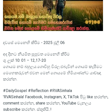
දවසේ මෙනෙහි කිරීම - 2025 ජූලි 06
අද දිනට නියමිත සුපුවත මෙනෙහි කිරිම
ශු. ලූක් 10: 01 – 12,17-20
ගොයම නම් බහුලය.ගොවීහු විරල.එබැවින් ගොයම් කැපීමට
මෙහෙකරුවන් එවන මෙන් ගොයමේ හිමියාණන්ට යාච්ඤා
කරන්න.
#DailyGospel #Reflection #RVASinhala
'RVASinhala' Facebook, Instagram, X, TikTok පිටු like කරන්න,
comment කරන්න, share කරන්න, YouTube චැනලය
subscribe කරන්න. ස්තූතියි..!