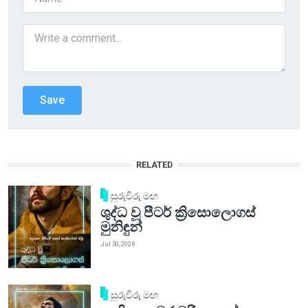
RELATED
සුරුවිරු මඟ
ශුද්ධ වූ පීටර් ක්‍රිසොලොගස්
මුනිඳුන්
Jul 30, 2026
සුරුවිරු මඟ