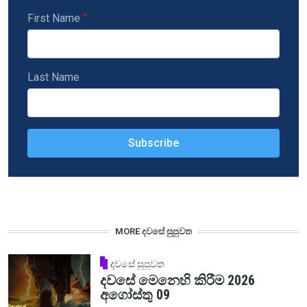
First Name
Last Name
MORE දවසේ සුපුවත
දවසේ සුපුවත
දවසේ මෙනෙහි කිරීම 2026
අගෝස්තු 09