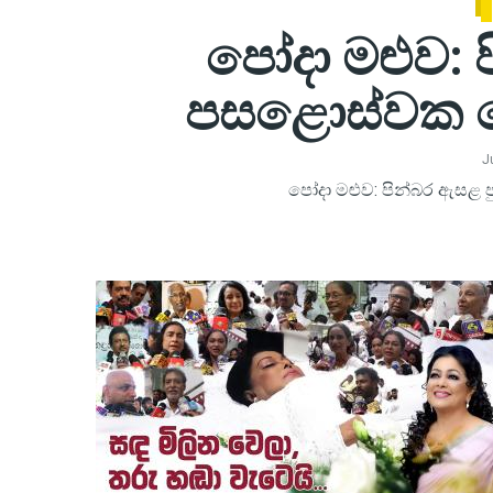
පෝදා මළුව: 
පසළොස්වක ප
J
පෝදා මළුව: පින්බර ඇසළ