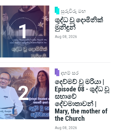
සුරුවිරු මඟ
ශුද්ධ වූ දොමිනික්
මුනිඳුන්
Aug 08, 2026
දහම් සර
දෙව්මව් වූ මරියා |
Episode 08 - ශුද්ධ වූ
සභාවේ
දේවමාතාවන් |
Mary, the mother of
the Church
Aug 08, 2026