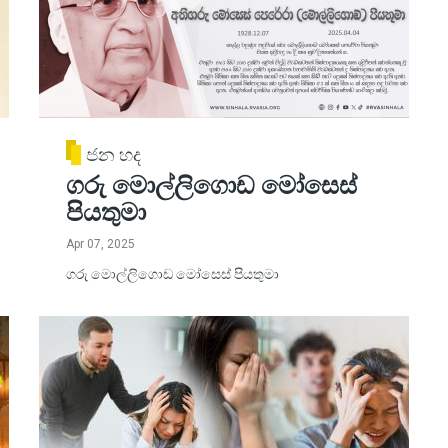
ජන හද
ගරු මොල්ලිගොඩ මෝසෙස්
පියතුමා
Apr 07, 2025
ගරු මොල්ලිගොඩ මෝසෙස් පියතුමා