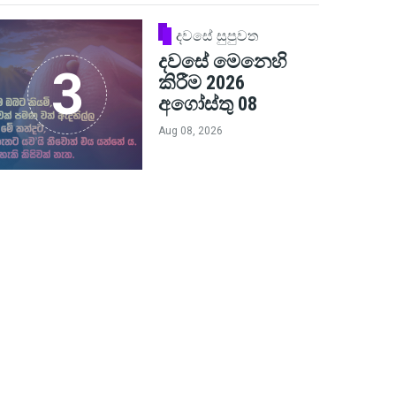
දවසේ සුපුවත
දවසේ මෙනෙහි
කිරීම 2026
අගෝස්තු 08
Aug 08, 2026