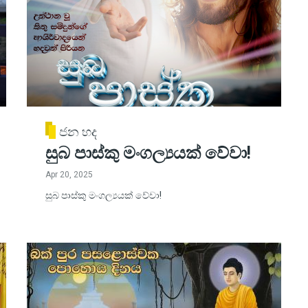
ජන හද
සුබ පාස්කු මංගල්‍යයක් වේවා!
Apr 20, 2025
සුබ පාස්කු මංගල්‍යයක් වේවා!