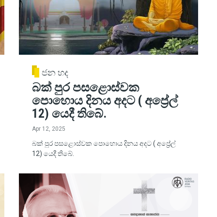
ජන හද
බක් පුර පසළොස්වක
පොහොය දිනය අදට ( අප්‍රේල්
12) යෙදී තිබේ.
Apr 12, 2025
බක් පුර පසළොස්වක පොහොය දිනය අදට ( අප්‍රේල්
12) යෙදී තිබේ.