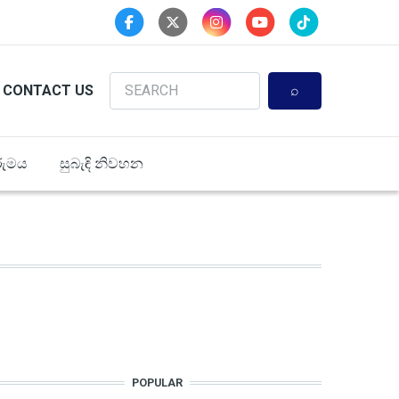
Search
CONTACT US
ුමය
සුබැඳි නිවහන
POPULAR