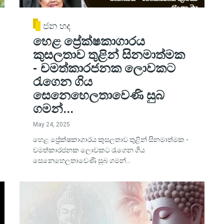
ජන හද
හෙළ ප්‍රේක්ෂකාගාරය
කුසලතාව තුළින් සිනමාත්මක
- චමත්කාරජනක ලොවකට
රැගෙන ගිය
සෙනෙහෙලතාවෙණි සුබ
ගමන්...
May 24, 2025
හෙළ ප්‍රේක්ෂකාගාරය කුසලතාව තුළින් සිනමාත්මක -
චමත්කාරජනක ලොවකට රැගෙන ගිය
සෙනෙහෙලතාවෙණි සුබ ගමන්...