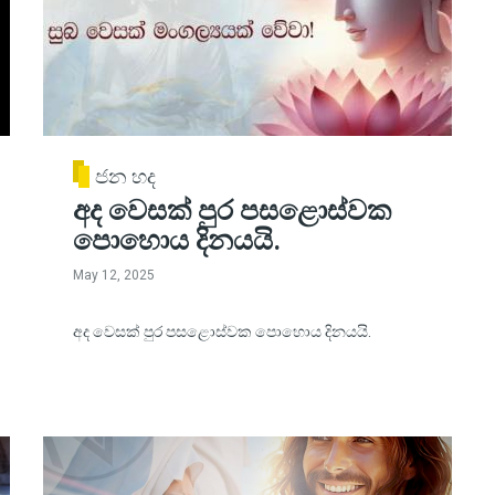
ජන හද
අද වෙසක් පුර පසළොස්වක
පොහොය දිනයයි.
May 12, 2025
අද වෙසක් පුර පසළොස්වක පොහොය දිනයයි.