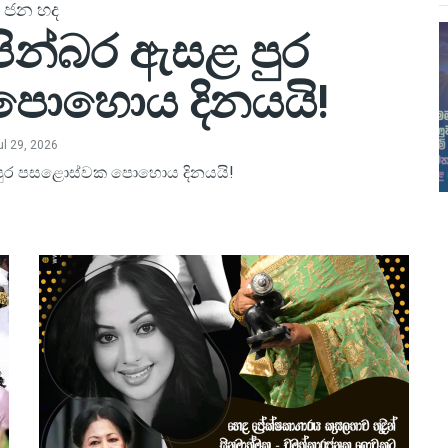
ජන හද
පින්බර ඇසළ පුර
ොහොය දිනයයි!
ul 29, 2026
 පුර පසළොස්වක පොහොය දිනයයි!