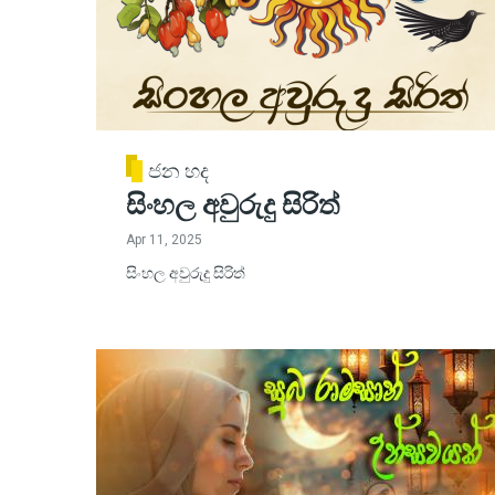
ජන හද
සිංහල අවුරුදු සිරිත්
Apr 11, 2025
සිංහල අවුරුදු සිරිත්