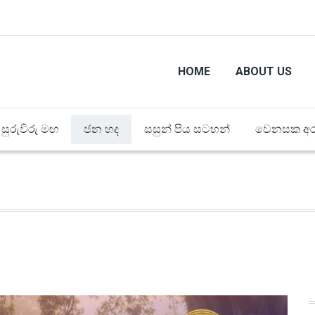
HOME
ABOUT US
සුරුවිරු මඟ
ජන හද
සසුන් පිය සටහන්
වෙනසක අර