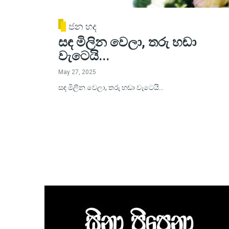
ජන හද
සඳ මිලින වෙලා, තරු හඬා
වැටෙයි...
May 27, 2025
සඳ මිලින වෙලා, තරු හඬා වැටෙයි...