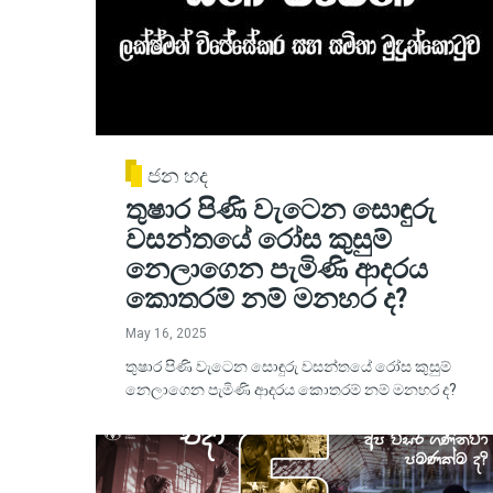
ජන හද
තුෂාර පිණි වැටෙන සොඳුරු
වසන්තයේ රෝස කුසුම්
නෙලාගෙන පැමිණි ආදරය
කොතරම් නම් මනහර ද?
May 16, 2025
තුෂාර පිණි වැටෙන සොඳුරු වසන්තයේ රෝස කුසුම්
නෙලාගෙන පැමිණි ආදරය කොතරම් නම් මනහර ද?