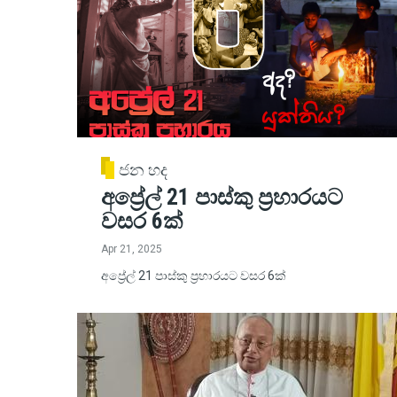
ජන හද
අප්‍රේල් 21 පාස්කු ප්‍රහාරයට
වසර 6ක්
Apr 21, 2025
අප්‍රේල් 21 පාස්කු ප්‍රහාරයට වසර 6ක්