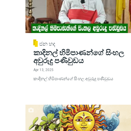
ජන හද
කාදිනල් හිමිපාණන්ගේ සිංහල
අවුරුදු පණිවුඩය
Apr 13, 2025
කාදිනල් හිමිපාණන්ගේ සිංහල අවුරුදු පණිවුඩය