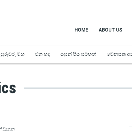
HOME
ABOUT US
සුරුවිරු මඟ
ජන හද
සසුන් පිය සටහන්
වෙනසක අර
ics
 නිවහන