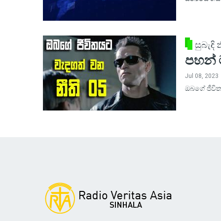
සුබැඳි
පහන්
Jul 08, 2023
ඔබගේ ජීවිත