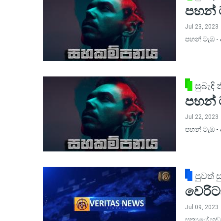
පහන් 
Jul 23, 2023
පහන් ටැඹ 
සුබැඳි
පහන් 
Jul 22, 2023
පහන් ටැඹ 
පුවත් ස
වෙරිටා
Jul 09, 2023
සත්‍යයේ හඬ 