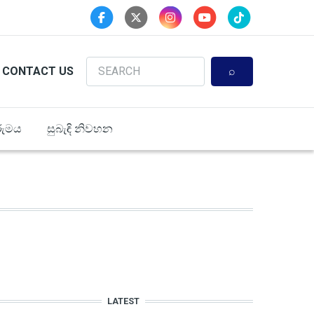
Search
CONTACT US
ුමය
සුබැඳි නිවහන
LATEST