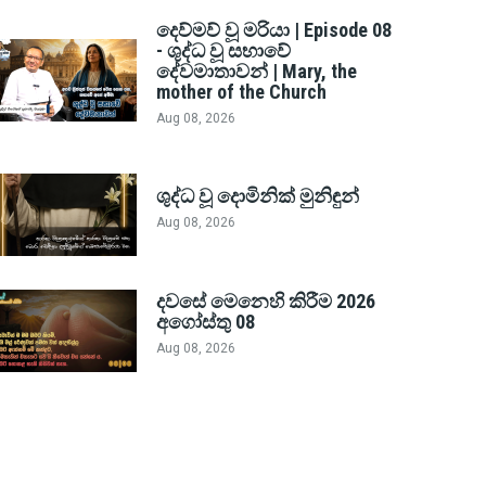
දෙව්මව් වූ මරියා | Episode 08
- ශුද්ධ වූ සභාවේ
දේවමාතාවන් | Mary, the
mother of the Church
Aug 08, 2026
ශුද්ධ වූ දොමිනික් මුනිඳුන්
Aug 08, 2026
දවසේ මෙනෙහි කිරීම 2026
අගෝස්තු 08
Aug 08, 2026