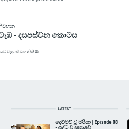
 නිවහන
 ටැඹ - දසපස්වන කොටස
යට වැදගත් වන නීති 05
LATEST
දෙව්මව් වූ මරියා | Episode 08
- ශුද්ධ වූ සභාවේ