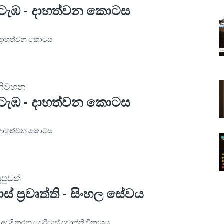
ටැඹ - දාහත්වන කොටස
- දාහත්වන කොටස
 නිවහන
ටැඹ - දාහත්වන කොටස
- දාහත්වන කොටස
ුපුවත්
ස් ප්‍රවෘත්ති - සිංහල සේවය
අවදි කරන වෙරිටාස් ප්‍රවෘත්ති විකාශය