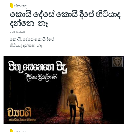
ජන හද
කොයි දේසේ කොයි දීපේ හිටියාද
දන්නෙ නෑ
Jun 19, 2025
කොයි. දේසේ කොයි දීපේ
හිටියාද දන්නෙ නෑ