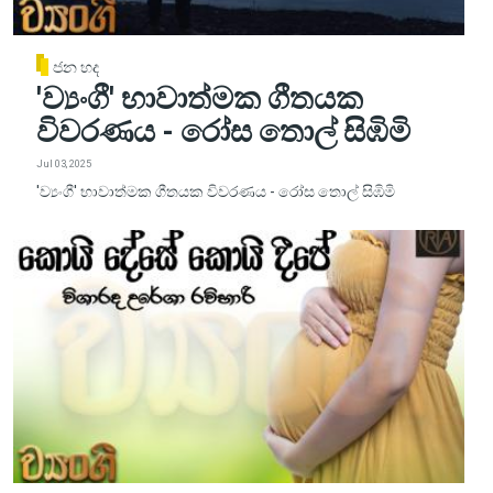
ජන හද
'ව්‍යංගී' භාවාත්මක ගීතයක
විවරණය - රෝස තොල් සිඹිමි
Jul 03, 2025
'ව්‍යංගී' භාවාත්මක ගීතයක විවරණය - රෝස තොල් සිඹිමි