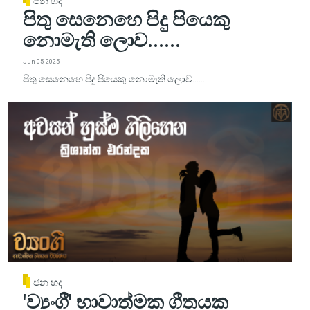
ජන හද
පිතු සෙනෙහෙ පිදු පියෙකු
නොමැති ලොව......
Jun 05, 2025
පිතු සෙනෙහෙ පිදු පියෙකු නොමැති ලොව......
ජන හද
'ව්‍යංගී' භාවාත්මක ගීතයක