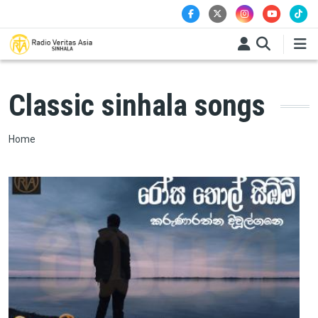
Skip to main content
Classic sinhala songs
Breadcrumb
Home