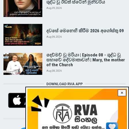
ශුද්ධ වූ ඊඩිත් ස්ටේන් මුනිවරිය
Aug 09, 2026
දවසේ මෙනෙහි කිරීම 2026 අගෝස්තු 09
Aug 09, 2026
දෙව්මව් වූ මරියා | Episode 08 - ශුද්ධ වූ
සභාවේ දේවමාතාවන් | Mary, the mother
of the Church
Aug 08, 2026
DOWNLOAD RVA APP
×
STAY CONNECTED WITH US!