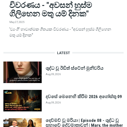
විවරණය - "අවසන් හුස්ම
ගිලිහෙන මතු යම් දිනක"
May 27, 2025
'ව්‍යංගී' භාවාත්මක ගීතයක විවරණය - "අවසන් හුස්ම ගිලිහෙන
මතු යම් දිනක"
LATEST
ශුද්ධ වූ ඊඩිත් ස්ටේන් මුනිවරිය
Aug 09, 2026
දවසේ මෙනෙහි කිරීම 2026 අගෝස්තු 09
Aug 09, 2026
දෙව්මව් වූ මරියා | Episode 08 - ශුද්ධ වූ
සභාවේ දේවමාතාවන් | Mary, the mother