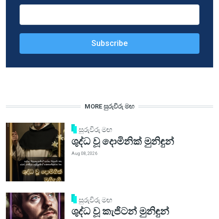
MORE සුරුවිරු මඟ
සුරුවිරු මඟ
ශුද්ධ වූ දොමිනික් මුනිඳුන්
Aug 08, 2026
සුරුවිරු මඟ
ශුද්ධ වූ කැජිටන් මුනිඳුන්