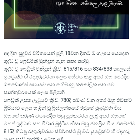
අද දින සුදුවර චරිතයෙන් ජූලි 18වන දිනට මංගල්‍යය යෙදෙන
ශුද්ධ වූ ෆ්‍රෙඩ්රික් මුනිඳුන් ගැන කතා කරමු.
ශුද්ධ වූ ෆෙඩ්‍රික් මුනිඳුන් ක්‍රි.ව. 815/816 සහ 834/838 කාලයේ
යූට්‍රෙක්ට් හි රදගුරුවරයා ලෙස සේවය කළ අතර ඔහු පෙරදිග
ඕතඩොක්ස් සභාවේ සහ රෝමානු කතෝලික සභාවේ
සාන්තුවරයෙක් ලෙස පිළිගනී.
ෆෙඩ්‍රික් උපත ලැබුවේ ක්‍රි.ව. 780දී පමණ වන අතර ඔහු එවකට
ෆ්‍රීසියාව ලෙස හැඳින් වූ ෆ්‍රීස්ලන්තයේ රජුගේ මුණුබුරා විය.
ඔහුගේ තරුණ වයසේදීම ඔහු පූජකවරය ලැබූ අතර ඔහුගේ
මහත් ශ්‍රද්ධාව සහ විචාර බුද්ධිය නිසා ඔහු ජනප්‍රිය විය. එමෙන්ම
815දී හිටපු රදගුරුවරයා ස්වර්ගස්ථ වූ විට යූට්‍රෙක්ට් හි රදගුරු
ලෙස පදවි ප්‍රාප්තිය ලබන ලදී.