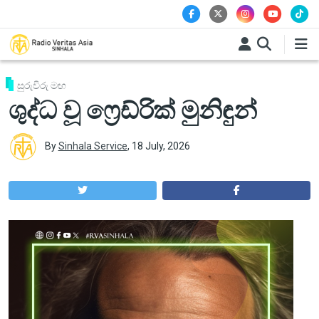
Skip to main content
සුරුවිරු මඟ
ශුද්ධ වූ ෆ්‍රෙඩ්රික් මුනිඳුන්
By
Sinhala Service
,
18 July, 2026