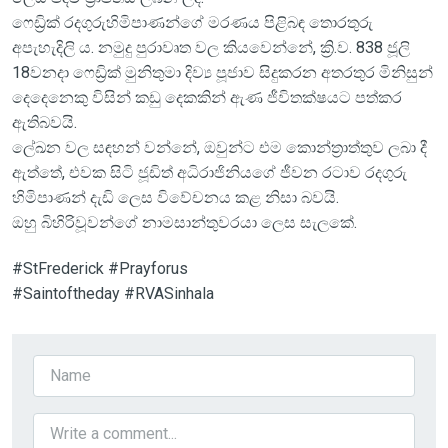
ෆෙඩ්‍රික් රදගුරුහිමිපාණන්ගේ මරණය පිළිබඳ තොරතුරු
අපැහැදිලි ය. නමුදු පුරාවෘත වල කියවෙන්නේ, ක්‍රි.ව. 838 ජූලි
18වනදා ෆෙඩ්‍රික් මුනිතුමා දිව්‍ය පූජාව සිදුකරන අතරතුර මිනිසුන්
දෙදෙනෙකු විසින් කඩු දෙකකින් ඇණ ජීවිතක්ෂයට පත්කර
ඇතිබවයි.
ලේඛන වල සඳහන් වන්නේ, ඔවුන්ට එම කොන්ත්‍රාත්තුව ලබා දී
ඇත්තේ, එවක සිටි ජූඩිත් අධි‍රාජිනියගේ ජීවන රටාව රදගුරු
හිමිපාණන් දැඩි ලෙස විවේචනය කළ නිසා බවයි.
ඔහු බිහිරිවූවන්ගේ නාමසාන්තුවරයා ලෙස සැලකේ.
#StFrederick #Prayforus
#Saintoftheday #RVASinhala