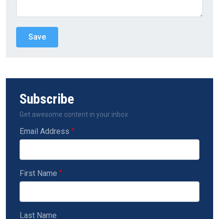
Subscribe
Get awesome content in your inbox.
Email Address
First Name
Last Name