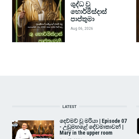
ශුද්ධ වූ
හොර්මිස්දාස්
පාප්තුමා
Aug 06, 2026
LATEST
දෙව්මව් වූ මරියා | Episode 07
- උඩුමහළේ දේවමාතාවන් |
Mary in the upper room