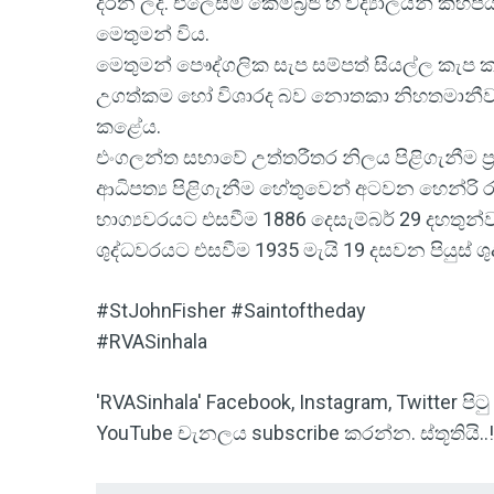
දරන ලදී. එලෙසම කේම්බ්‍රිජ් හි විද්‍යාලයන් ක
මෙතුමන් විය.
මෙතුමන් පෞද්ගලික සැප සම්පත් සියල්ල කැප ක
උගත්කම හෝ විශාරද බව නොතකා නිහතමානීව ද
කළේය.
එංගලන්ත සභාවේ උත්තරීතර නිලය පිළිගැනීම ප්
ආධිපත්‍ය පිළිගැනීම හේතුවෙන් අටවන හෙන්රි රජ
භාග්‍යවරයට එසවීම 1886 දෙසැම්බර් 29 දහතුන්
ශුද්ධවරයට එසවීම 1935 මැයි 19 දසවන පියුස් ශ
#StJohnFisher #Saintoftheday
#RVASinhala
'RVASinhala' Facebook, Instagram, Twitter 
YouTube චැනලය subscribe කරන්න. ස්තූතියි..!