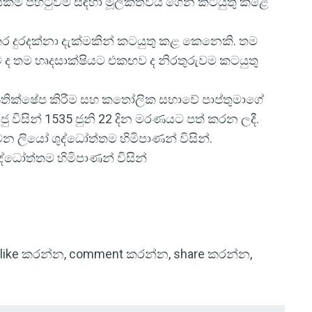
ිහිපයක්ම පිහිටුවීම සඳහා මූලිකත්වය ගෙන කටයුතු කළේ
ර දුරදක්නා දැක්මකින් කටයුතු කළ කෙනෙකි. තම
 තම හෘදසාක්ෂියට එකඟව ද නිරතුරුවම කටයුතු
‍රතික්ෂේප කිරීම සහ කතෝලික සභාවේ පාප්තුමාගේ
ු විසින් 1535 ජුනි 22 දින මරණයට පත් කරන ලදී.
වන ලියෝ ශුද්ධෝත්තම හිමිපාණන් විසින්.
ුද්ධෝත්තම හිමිපාණන් විසින්
පිටු like කරන්න, comment කරන්න, share කරන්න,