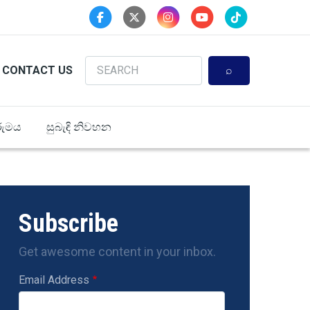
Search
CONTACT US
ුමය
සුබැඳි නිවහන
Subscribe
Get awesome content in your inbox.
Email Address