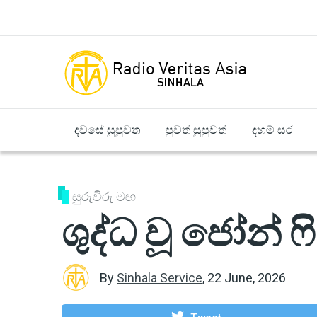
Skip to main content
දවසේ සුපුවත
පුවත් සුපුවත්
දහම් සර
සුරුවිරු මඟ
ශුද්ධ වූ ජෝන් ෆි
By
Sinhala Service
,
22 June, 2026