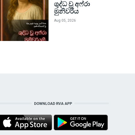
ශුද්ධ වූ අෆ්රා
මුනිවරිය
Aug 05, 2026
DOWNLOAD RVA APP