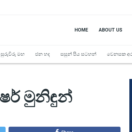
HOME
ABOUT US
සුරුවිරු මඟ
ජන හද
සසුන් පිය සටහන්
වෙනසක අර
ෂර් මුනිඳුන්