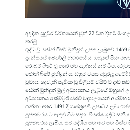
අද දින සුදුවර චරිතයෙන් ජූනි 22 වන දිනට මංගල්
කරමු.
ශුද්ධ වූ ජෝන් ෆිෂර් මුනිඳුන් උපත ලැබූවේ 1
ප්‍රාන්තයේ බෙවර්ලි නගරයේ ය. ඔහුගේ පියා බෙවර්
රොබට් ෆිෂර් වූ අතර මව ඇග්නස් නම් විය. දරු
ජෝන් ෆිෂර් මුනිදුන් ය. ඔහුට වයස අවුරුදු අට
වූවාය. දෙවැනි සැමියා වූ විලියම් වයිට් ට දාව 
ජෝන් මුනිදුන් මුල් අධ්‍යාපනය ලැබූයේ ඔහු
අධ්‍යාපනය කේම්බ්‍රිජ් විශ්ව විද්‍යාලයෙන් ආරම්
ගන්නා අතර 1491 දී ශාස්ත්‍රපති උපාධිය ලබා ගත
පූජකවරය ට ඇතුළු වීම සඳහා විශේෂ ශුද්ධාසනීය
පූජකවරය ලැබීය. තම දේශීය සභාවේ සහ විශ්ව වි