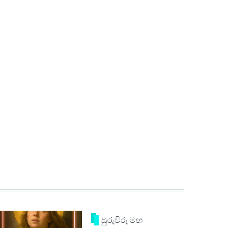
සුරුවිරු මඟ