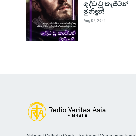
ශුද්ධ වූ කැජිටන්
මුනිඳුන්
Aug 07, 2026
National Catholic Center for Social Communications