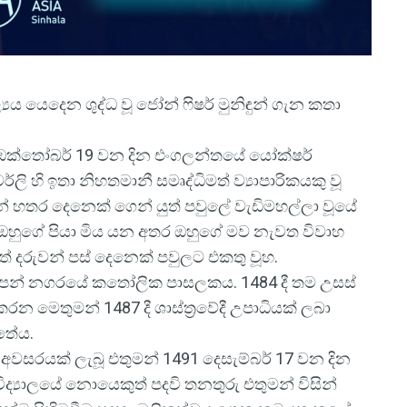
‍යය යෙදෙන ශුද්ධ වූ ජෝන් ෆිෂර් මුනිඳුන් ගැන කතා
469 ඔක්තෝබර් 19 වන දින එංගලන්තයේ යෝක්ෂර්
ලි හි ඉතා නිහතමානී සමෘද්ධිමත් ව්‍යාපාරිකයකු වූ
වන් හතර දෙනෙක් ගෙන් යුත් පවුලේ වැඩිමහල්ලා වූයේ
ේදී ඔහුගේ පියා මිය යන අතර ඔහුගේ මව නැවත විවාහ
තවත් දරුවන් පස් දෙනෙක් පවුලට එකතු වූහ.
ගේ උපන් නගරයේ කතෝලික පාසලකය. 1484 දී තම උසස්
භ කරන මෙතුමන් 1487 දී ශාස්ත්‍රවේදී උපාධියක් ලබා
්තේය.
 අවසරයක් ලැබූ එතුමන් 1491 දෙසැම්බර් 17 වන දින
ද්‍යාලයේ නොයෙකුත් පදවි තනතුරු එතුමන් විසින්