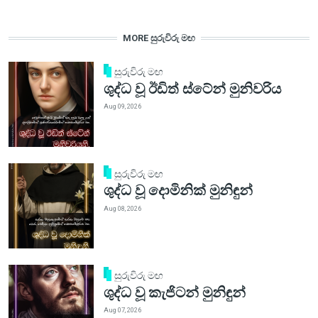
MORE සුරුවිරු මඟ
සුරුවිරු මඟ
ශුද්ධ වූ ඊඩිත් ස්ටේන් මුනිවරිය
Aug 09, 2026
සුරුවිරු මඟ
ශුද්ධ වූ දොමිනික් මුනිඳුන්
Aug 08, 2026
සුරුවිරු මඟ
ශුද්ධ වූ කැජිටන් මුනිඳුන්
Aug 07, 2026