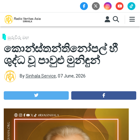
Skip to main content
සුරුවිරු මඟ
කොන්ස්තන්තිනෝපල් හී
ශුද්ධ වූ පාවුළු මුනිඳුන්
By
Sinhala Service
,
07 June, 2026