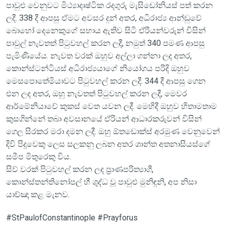
පාවුළු වෙනුවට මිථ්‍යාදෘෂ්ටික රදගුරු මැසිඩෝනියස් පත් කරන
ලදී. 338 දී ආපසු ඒමට අවසර දුන් අතර, අධිරාජ්‍ය ආන්ඩුවේ
බොහෝ දෙනෙකුගේ සහාය ඇතිව සිටි ඒරියන්වරුන් විසින්
පාවුල් නැවතත් පිටුවහල් කරන ලදී, නමුත් 340 පමණ ආපසු
පැමිණියේය. නැවත වරක් ඔහුව අල්ලා ගන්නා ලද අතර,
කොන්ස්ටන්ටියස් අධිරාජ්‍යයාගේ නියෝගය පරිදි ඔහුව
මෙසපොතේමියාවට පිටුවහල් කරන ලදී. 344 දී ආපසු ගෙන
එන ලද අතර, ඔහු නැවතත් පිටුවහල් කරන ලදී, මෙවර
ආර්මේනියාවේ කුකස් වෙත යවන ලදී. මෙහිදී ඔහුව හිතාමතාම
කුසගින්නේ තබා අවසානයේ ඒරියන් ආධාරකරුවන් විසින්
ගෙල සිරකර මරා දමන ලදී. ඔහු ඕතඩොක්ස් අරමුණ වෙනුවෙන්
දිවි පිදූවෙකු ලෙස සලකනු ලබන අතර ශාන්ත අතනාසියස්ගේ
සමීප මිතුරෙකු විය.
සිව් වරක් පිටුවහල් කරන ලද ප්‍රාණපරිත්‍යාගී,
කොන්ස්තන්තිනෝපල් හී ශුද්ධ වූ පාවුළු මුනිඳුනි, අප නිසා
යාච්ඤා කළ මැනව.
#StPaulofConstantinople #Prayforus