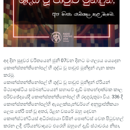
අද දින සුදුවර චරිතයෙන් ජුනි 07වන දිනට මංගල්‍යය යෙදෙන
කොන්ස්තන්තිනෝපල් හී ශුද්ධ වූ පාවුළු මුනිඳුන් ගැන කතා
කරමු.
කොන්ස්තන්තිනෝපල් හී ශුද්ධ වූ පාවුළු මුනිඳුන් ඒරියන්
මිථ්‍යාදෘෂ්ටිය සම්බන්ධයෙන් සභාවේ දැඩි මතභේදාත්මක කාල
පරිච්ඡේදයේදී කොන්ස්තන්තිනෝපල් හී රදගුරුතුමා විය. 336 දී
කොන්ස්තන්තිනෝපල්හි ඇලෙක්සැන්ඩර්ගේ අනුප්‍රාප්තිකයා
ලෙස තේරී පත් වූ අතර, ඊළඟ වසරේ ඔහු දෙවන
කොන්ස්ටන්ටියස් අධිරාජ්‍යයා විසින් පොන්ටස් වෙත පිටුවහල්
කරන ලදී. ඒරියන්වාදයට එරෙහි ඔහුගේ දැඩි ස්ථාවරය නිසා,