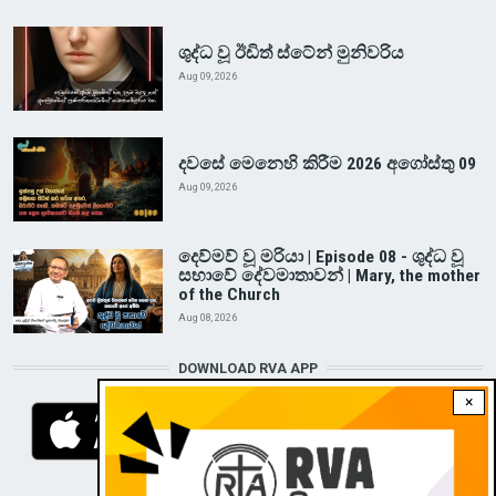
ශුද්ධ වූ ඊඩිත් ස්ටේන් මුනිවරිය
Aug 09, 2026
දවසේ මෙනෙහි කිරීම 2026 අගෝස්තු 09
Aug 09, 2026
දෙව්මව් වූ මරියා | Episode 08 - ශුද්ධ වූ
සභාවේ දේවමාතාවන් | Mary, the mother
of the Church
Aug 08, 2026
DOWNLOAD RVA APP
×