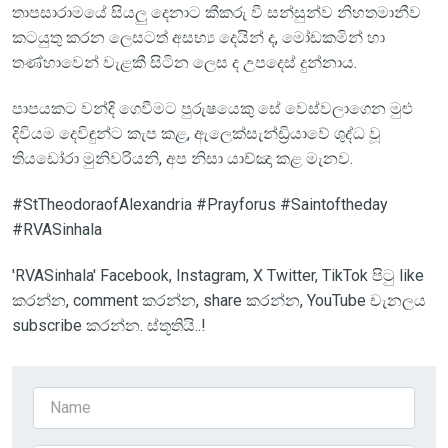
තාපසාරාමයේ සියලු දෙනාට කීකරු වී සන්සුන්ව නිහතමානීව
කටයුතු කරන ලෙසටත් අසභ්‍ය දෙයින් ද, මෝඩකමින් හා
තණ්හාවෙන් වැළකී සිටින ලෙස ද උපදෙස් දුන්නාය.
පාපයකට වන්දි ගෙවීමට පුරුෂයෙකු සේ වෙස්වලාගෙන මුළු
දිවියම දෙවිඳුන්ට කැප කළ, ඇලෙක්සැන්ඩ්‍රියාවේ ශුද්ධ වූ
තියඩෝරා මුනිවරියනි, අප නිසා යාච්ඤා කළ මැනව.
#StTheodoraofAlexandria #Prayforus #Saintoftheday
#RVASinhala
'RVASinhala' Facebook, Instagram, X Twitter, TikTok පිටු like
කරන්න, comment කරන්න, share කරන්න, YouTube චැනලය
subscribe කරන්න. ස්තූතියි..!