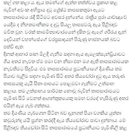
කල් ගත කළා ය. ඇය තමන්ගේ ඇත්ත තත්ත්වය ප්‍රකාශ කළ
බැවින් අවංක අභිප්‍රාය දුටු ශ්‍රේෂ්ඨ තාපසකතුමා ඇයට
තාපසාරාමය රැඳී සිටීමට අවසර දුන්නේය. රාත්‍රිය පුරා යාච්ඤාවේ
යෙදීම ද නිහතමානීකම ද දුටු සියලු තාපසවරු ඇය පිළිබඳව
මවිත වූහ. වරක් කාමමිත්‍යාචාරයෙන් දූෂිත වූ ඇගේ ශරීරය දැන්
දෙවියන් වහන්සේගේ වරප්‍රසාදයන් පිරුණු භාජනයක් බවට
පත්වී ඇත.
දිනක් ආහාර පාන මිලදී ගැනීම සඳහා ඇය ඇලෙක්සැන්ඩ්‍රියාවට
ගිය අතර නැවත ඒම පමා වන නිසා එන මග ඇති තාපසාරාමයක
නැවතිමට සිදුවිය. එම තාපසාරාමය ප්‍රධානියාගේ දියණිය තම
පියාව බැලීම සඳහා පැමිණ සිටි අතර තියඩෝරා දුටු ඇය තරුණ
තාපසයකු යැයි සිතා පාපයට පොළඹවා ගැනීමට උත්සාහ
කළාය. තම උත්සාහය සාර්ථක නොවූ බැවින් තාපසාරාමයට
පැමිණ සිටි වෙනත් ආගන්තුකයෙකු සමඟ වරදේ හැසිරුණු අතර
එයින් ඇය ගැබ් ගත්තාය.
තම දියණිය ගැබ්ගෙන සිටින බව දැනගත් පියා වගකිය යුත්තා
කවුරුන්ද යයි ප්‍රශ්න කරද්දී ඇය තියඩෝරාව පාවා දුන්නාය. මේ
පිළිබඳව තියඩෝරා සිටි තාපසාරාමයේ ප්‍රධානියාට පැමිණිලි කළ