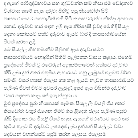
ද ඇගේ පාරිශුද්ධභාවය සහ ශුද්ධවන්ත කම නිසා එම චෝදනාව
විශ්වාස කරේ නැත. දරුවා බිහිවූ පසු තියඩෝරා සිටි
තාපසාරාමයට ගෙනැවිත් එහි සිටී තාපසවරුන්ට නින්දා අපහාස
කොට දරුවාව භාර දෙන ලදී. ඇය නිර්දෝෂී වූවද මෙහිදී සියලු
දෙනා කෝපයට පත්ව දරුවාව ඇයට බාර දී තාපසාරාමයේන්
පිටත් කරන ලදී.
මේ සියල්ල නිහතමානීව පිළිගත් ඇය දරුවා සමග
තාපසාරාමයට නොදුරින් පිහිටි පැල්පතක වාසය කළාය. එහෙම
ප්‍රදේශයේ ජීවත් වූ එඬේරුන් අනුකම්පාවෙන් යුක්තව දරුවාට
කිරි ලබා දුන් අතර එතුමිය ආහාරයට ගනු ලැබුයේ එළවළු වර්ග
පමණි. වසර හතක් එලෙස ගත කළ ඇයට නැවත තාපසාරාමයට
පැමිණ ජීවත් වීමට අවසර ලැබුණු අතර ඇය විසින්ම දරුවාට
වසර දෙකක කාලයක් ඉගැන්නුවා ය.
මුළු ප්‍රදේශය පුරා නියඟයක් පැමිණ සියලු ලිං වියළී ගිය අතර
තියඩෝරා වතුර රැගෙන ඒමට ගිය ළිඳෙහි ජලය පැමිණ පසුව
කිසි දිනෙක එය වියළී ගියේ නැත. ඇයගේ මරණයට පෙර තම
කුටිය තුළට වී දරුවාට උපදෙස් ලබා දුන්නේ සියල්ලට වඩා
දෙවියන් වහන්සේට ප්‍රේම කරන ලෙසය. එලෙසම