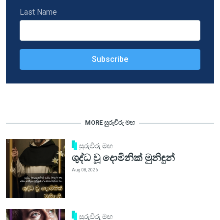
Last Name
MORE සුරුවිරු මඟ
සුරුවිරු මඟ
ශුද්ධ වූ දොමිනික් මුනිඳුන්
Aug 08, 2026
සුරුවිරු මඟ