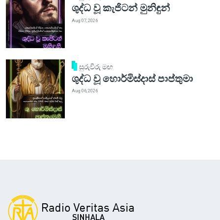
ශුද්ධ වූ කැජිටන් මුනිඳුන්
Aug 07, 2026
සුරුවිරු මඟ
ශුද්ධ වූ හොර්මිස්දාස් පාප්තුමා
Aug 06, 2026