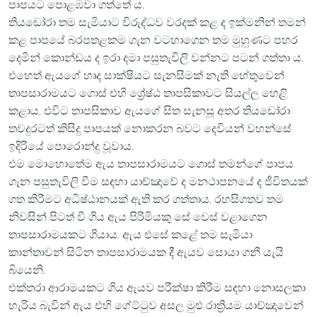
පාපයට පොළඹවා ගත්තේ ය.
තියඩෝරා තම සැමියාට විරුද්ධව වරදක් කළ ද ඉක්මනින් තමන්
කළ පාපයේ බරපතළකම ගැන වටහාගෙන තම මුහුණට පහර
දෙමින් කොන්ඩය ද ඉරා දමා පසුතැවිලි වන්නට පටන් ගත්තා ය.
එහෙත් ඇයගේ හෘද සාක්ෂියට සැනසීමක් නැති හේතුවෙන්
තාපසාරාමයට ගොස් එහි ශ්‍රේෂ්ඨ තාපසිකාවට සියල්ල හෙළි
කළාය. එවිට තාපසිකාව ඇයගේ සිත සැනසූ අතර තියඩෝරා
තවදුරටත් කිසිදු පාපයක් නොකරන බවට දෙවියන් වහන්සේ
ඉදිරියේ පොරොන්දු වූවාය.
එම මොහොතේම ඇය තාපසාරාමයට ගොස් තමන්ගේ පාපය
ගැන පසුතැවිලි වීම සඳහා යාච්ඤාවේ ද මනථාපනයේ ද ජීවිතයක්
ගත කිරීමට අධිෂ්ඨානයක් ඇති කර ගත්තාය. රහසිගතව තම
නිවසින් පිටත් වී ගිය ඇය පිරිමියකු සේ වෙස් වළාගෙන
තාපසාරාමයකට ගියාය. ඇය එසේ කළේ තම සැමියා
කාන්තාවන් සිටින තාපසාරාමයක දී ඇයව සොයා ගනී යැයි
බියෙනි.
එක්තරා ආරාමයකට ගිය ඇයව පරීක්ෂා කිරීම සඳහා නොසලකා
හැරිය බැවින් ඇය එහි ගේට්ටුව අසල මුළු රාත්‍රියම යාච්ඤාවෙන්