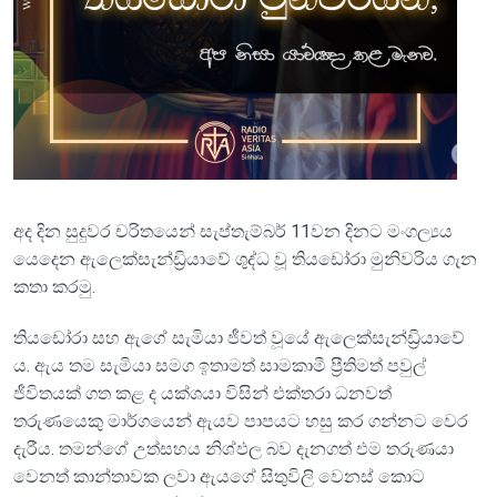
අද දින සුදුවර චරිතයෙන් සැප්තැම්බර් 11වන දිනට මංගල්‍යය
යෙදෙන ඇලෙක්සැන්ඩ්‍රියාවේ ශුද්ධ වූ තියඩෝරා මුනිවරිය ගැන
කතා කරමු.
තියඩෝරා සහ ඇගේ සැමියා ජීවත් වූයේ ඇලෙක්සැන්ඩ්‍රියාවේ
ය. ඇය තම සැමියා සමග ඉතාමත් සාමකාමී ප්‍රීතිමත් පවුල්
ජීවිතයක් ගත කළ ද යක්ශයා විසින් එක්තරා ධනවත්
තරුණයෙකු මාර්ගයෙන් ඇයව පාපයට හසු කර ගන්නට වෙර
දැරීය. තමන්ගේ උත්සහය නිශ්ඵල බව දැනගත් එම තරුණයා
වෙනත් කාන්තාවක ලවා ඇයගේ සිතුවිලි වෙනස් කොට