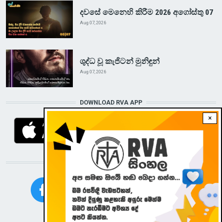
දවසේ මෙනෙහි කිරීම 2026 අගෝස්තු 07
Aug 07, 2026
ශුද්ධ වූ කැජිටන් මුනිඳුන්
Aug 07, 2026
DOWNLOAD RVA APP
×
STAY CONNECTED WITH US!