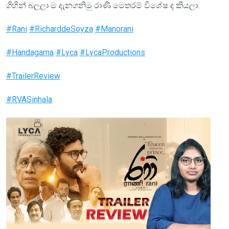
ගිහින් බලලා ම දැනගනිමු රාණි මෙතරම් විශේෂ ද කියලා.
#Rani
#RicharddeSoyza
#Manorani
#Handagama
#Lyca
#LycaProductions
#TrailerReview
#RVASinhala