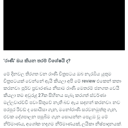
'රාණී' ඔය කියන තරම් විශේෂයි ද?
මේ දිනවල තිරගත වන රාණී චිත්‍රපටය ඔබ නැරඹිය යුතුම
චිත්‍රපටයක් වෙන්නේ ඇයි කියලා අපි මේ review එකෙන් කතා
කරනවා. පූර්ව ප්‍රචාරණය නිසාම රාණී මෙතරම් ජනගත වෙයි
කියලා තම අවුරුදු 27ක සිහිනය සැබෑ කරගත් ස්වර්ණා
මල්ලවාරච්චි පවා සිතුවේ නැති බව ඇය සඳහන් කරනවා. නව
පරපුර රිචඩ් ද සොයිසා ගැන, මනෝරාණි සරවනමුත්තු ගැන,
එවක දේශපාලන පසුබිම ගැන සොයන්න පෙළඹ වූ මේ
නිර්මාණය, අශෝක හඳගම නිර්මාණයක්, ලයිකා නිෂ්පාදනයක්.