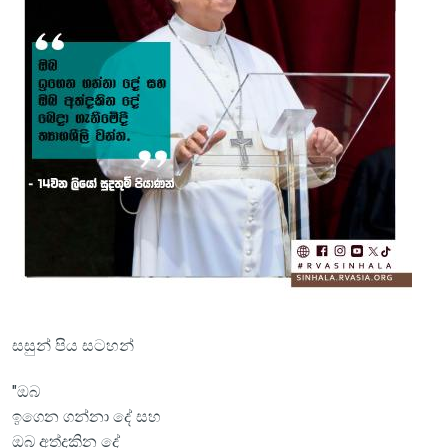
සසුන් පිය සටහන්
"ඔබ
ඉගෙන ගන්නා දේ සහ
ඔබ අත්දකින දේ