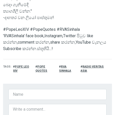
බෙදා ගැනීමේදී
ත්‍යාගශීලී වන්න."
-දාහතර වන ලියෝ පාප්තුමන්
#PopeLeoXIV #PopeQuotes #RVASinhala
'RVASinhala' face book,Instagram,Twitter පිටුව like
කරන්න,comment කරන්න,share කරන්න,YouTube චැනලය
Subscribe කරන්න.ස්තූතියි...!
TAGS
POPE LEO
POPE
RVA
RADIO VERITAS
XIV
QUOTES
SINHALA
ASIA