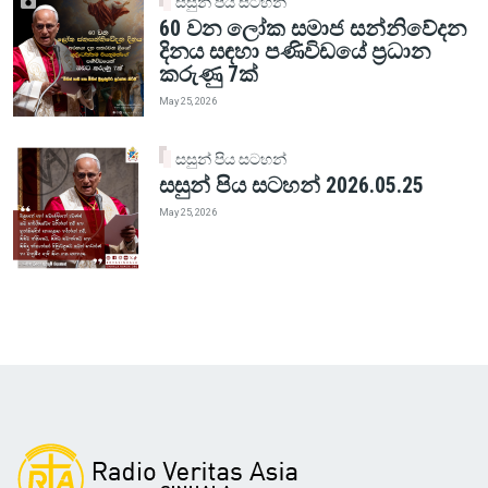
සසුන් පිය සටහන්
60 වන ලෝක සමාජ සන්නිවේදන
දිනය සඳහා පණිවිඩයේ ප්‍රධාන
කරුණු 7ක්
May 25, 2026
සසුන් පිය සටහන්
සසුන් පිය සටහන් 2026.05.25
May 25, 2026