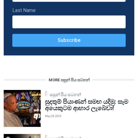
Last Name
MORE සසුන් පිය සටහන්
සසුන් පිය සටහන්
සුදතුම් පියාණන් සමඟ යදිමු: සෑම
අයෙකුටම ආහාර ලැබේවා!
May 28, 2026