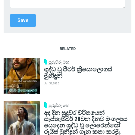
RELATED
සුරුවිරු මඟ
ශුද්ධ වූ පීටර් ක්‍රිසොලොගස්
මුනිඳුන්
Jul 30, 2026
සුරුවිරු මඟ
අද දින සුදුවර චරිතයෙන්
සැප්තැම්බර් 28වන දිනට මංගල්‍යය
යෙදෙන ශුද්ධ වූ ලොරෙන්සෝ
රුයිස් මුනිඳුන් ගැන කතා කරමු.