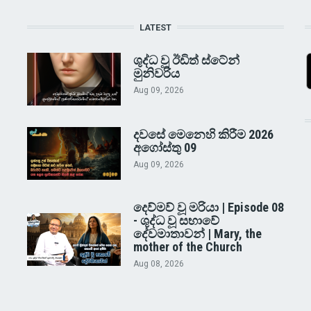
LATEST
ශුද්ධ වූ ඊඩිත් ස්ටේන්
මුනිවරිය
Aug 09, 2026
දවසේ මෙනෙහි කිරීම 2026
අගෝස්තු 09
Aug 09, 2026
දෙව්මව් වූ මරියා | Episode 08
- ශුද්ධ වූ සභාවේ
දේවමාතාවන් | Mary, the
mother of the Church
Aug 08, 2026