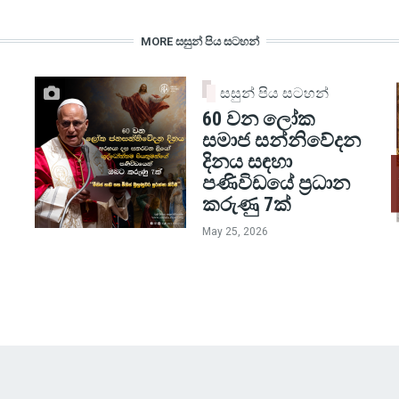
MORE සසුන් පිය සටහන්
සසුන් පිය සටහන්
60 වන ලෝක
සමාජ සන්නිවේදන
දිනය සඳහා
පණිවිඩයේ ප්‍රධාන
කරුණු 7ක්
May 25, 2026