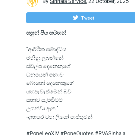
By
Sinhala Service
,
22 October, 2025
Tweet
සසුන් පිය සටහන්
"ආර්ථික සමෘද්ධිය
මනිනු ලබන්නේ
ස්වල්ප දෙනෙකුගේ
ධනයෙන් නොව
බොහෝ දෙනෙකුගේ
යහපැවැත්මෙන් බව
සභාව සැමවිටම
උගන්වා ඇත."
-දාහතර වන ලියෝ පාප්තුමන්
#PopeLeoXIV #PopeQuotes #RVASinhala