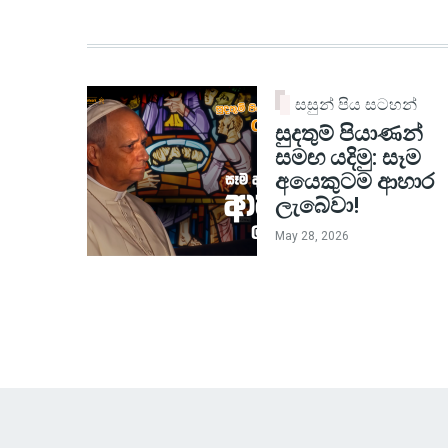
සසුන් පිය සටහන්
සුදතුම් පියාණන්
සමඟ යදිමු: සෑම
අයෙකුටම ආහාර
ලැබේවා!
May 28, 2026