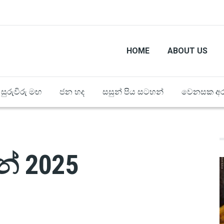
HOME
ABOUT US
සුරුවිරු මඟ
ජන හද
සසුන් පිය සටහන්
වෙනසක අර
න් 2025