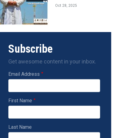
Oct 28, 2025
Subscribe
Get awesome content in your inbox.
Email Address
First Name
Last Name