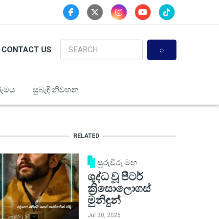
Search
CONTACT US
ුමය
සුබැඳි නිවහන
RELATED
සුරුවිරු මඟ
ශුද්ධ වූ පීටර්
ක්‍රිසොලොගස්
මුනිඳුන්
Jul 30, 2026