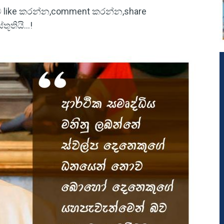
ිටුව like කරන්න,comment කරන්න,share
තියි...!