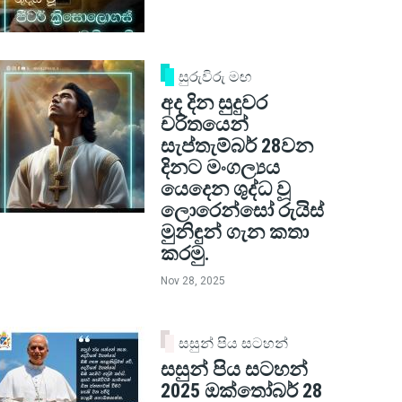
සුරුවිරු මඟ
අද දින සුදුවර
චරිතයෙන්
සැප්තැම්බර් 28වන
දිනට මංගල්‍යය
යෙදෙන ශුද්ධ වූ
ලොරෙන්සෝ රුයිස්
මුනිඳුන් ගැන කතා
කරමු.
Nov 28, 2025
සසුන් පිය සටහන්
සසුන් පිය සටහන්
2025 ඔක්තෝබර් 28