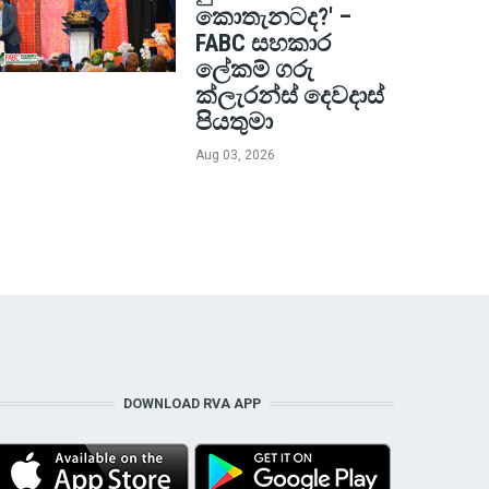
කොතැනටද?' –
FABC සහකාර
ලේකම් ගරු
ක්ලැරන්ස් දෙවදාස්
පියතුමා
Aug 03, 2026
DOWNLOAD RVA APP