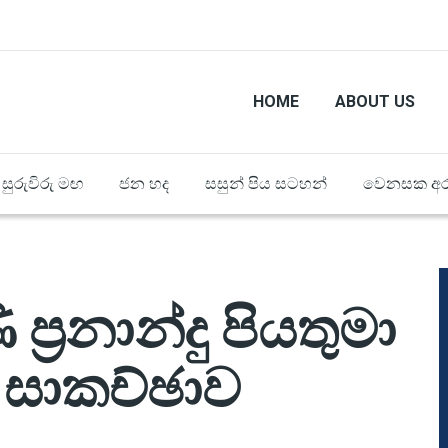
HOME
ABOUT US
සුරුවිරු මඟ
ජන හද
සසුන් පිය සටහන්
වෙනසක අර
 ප්‍රනාන්දු පියතුමා
ති සාකච්ඡාව