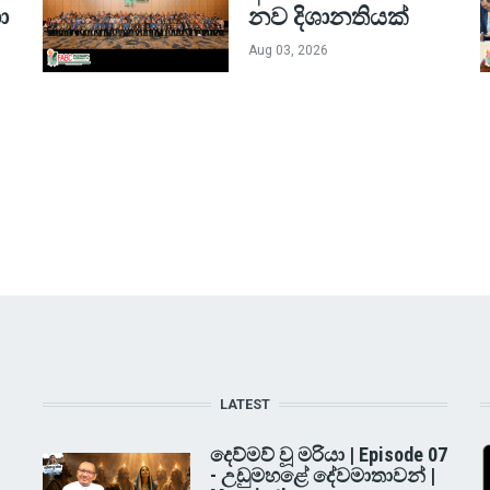
ා
නව දිශානතියක්
Aug 03, 2026
LATEST
දෙව්මව් වූ මරියා | Episode 07
- උඩුමහළේ දේවමාතාවන් |