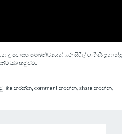
උපවාසය සම්බන්ධයෙන් ගරු සිරිල් ගාමිණී ප්‍රනාන්දු
යෙන්ම ඔබ හමුවට...
 පිටු like කරන්න, comment කරන්න, share කරන්න,