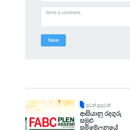
පුවත් සුපුවත්
ආසියානු රදගුරු
සමුළු
සම්මේලනයේ