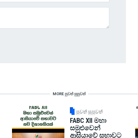
MORE පුවත් සුපුවත්
පුවත් සුපුවත්
FABC XII මහා
සමුළුවෙන්
ආසියාවේ සභාවට