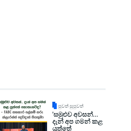
පුවත් සුපුවත්
'සමුළුව අවසන්...
දැන් අප ගමන් කළ
යුත්තේ