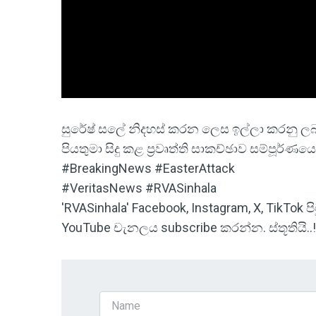
සුරේෂ් සලේ නිදහස් කරන ලෙස ඉල්ලා කරනු ලබන 
පියතුමා සිදු කළ ප්‍රවෘත්ති සාකච්ඡාව සම්පූර්ණ
#BreakingNews #EasterAttack
#VeritasNews #RVASinhala
'RVASinhala' Facebook, Instagram, X, TikTok
YouTube චැනලය subscribe කරන්න. ස්තූතියි..!