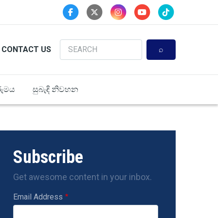
Search
CONTACT US
ුමය
සුබැඳි නිවහන
Subscribe
Get awesome content in your inbox.
Email Address