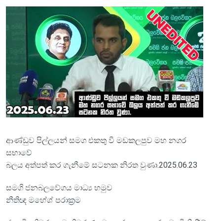
ආණ්ඩුව පිල්ලයන් සමග එකතු වී මඩකලපුව මහ නගර
සභාවේ
බලය අත්පත් කර ගැනීමේ සටනක නිරත වුණා.2025.06.23
සමගි ජනබලවේගය මාධ්‍ය හමුව
නීතිඥ මහේශ් පරාක්‍රම