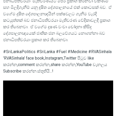
ජනාධිපතිවරයා මැතිවරණයට පෙර ප්‍රකාශ කරනවා විකිණීම්
සහ මිලදිගැනීම් යනු දූෂිත දේශපාලනයේ එක් කොටසක් බව. ඒ
වගේම දූෂිත දේශපාලනඥයින් පක්ෂවලට ගැනීම වැරදි
කටයුත්තක් බව ජනාධිපතිවරයා මැතිවරණ වේදිකාවලදී ප්‍රකාශ
කර තිබෙනවා. ඒ වගේම දූෂණ වංචා චෝදනා කිසිදු
දේශපාලනඥයෙක් ජාතික ජන බලවේගයට නොගන්නා බව
ජනාධිපතිවරයා ප්‍රකාශ කර තිබෙනවා.
#SriLankaPolitics #SriLanka #Fuel #Medicine #RVASinhala
'RVASinhala' face book,Instagram,Twitter පිටුව like
කරන්න,comment කරන්න,share කරන්න,YouTube චැනලය
Subscribe කරන්න.ස්තූතියි...!