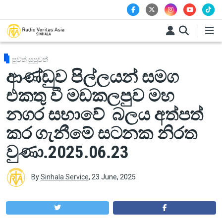
Skip to main content
පුවත් සුපුවත්
ආණ්ඩුව පිල්ලයන් සමග
එකතු වී මඩකලපුව මහ
නගර සභාවේ බලය අත්පත්
කර ගැනීමේ සටනක නිරත
වුණා.2025.06.23
By
Sinhala Service
,
23 June, 2025