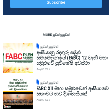
MORE පුවත් සුපුවත්
පුවත් සුපුවත්
ආසියානු රදගුරු සමුළු
සම්මේලනයේ (FABC) 12 වැනි මහා
සමුළුවේ සුවිශේෂී අවස්ථා
Aug 06, 2026
පුවත් සුපුවත්
FABC XII මහා සමුළුවෙන් ආසියාවේ
සභාවට නව දිශානතියක්
Aug 03, 2026