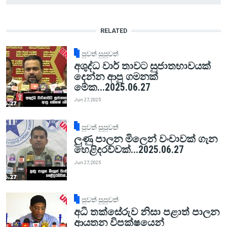
RELATED
පුවත් සුපුවත්
අශුද්ධ වාර් තාවට සුජාතභාවයක්
දෙන්න ආපු ගමනක්
මේක...2025.06.27
Jun 27, 2025
පුවත් සුපුවත්
ලුණු පාලන මිලෙන් වංචාවක් ගැන
හෙළිදරව්වක්...2025.06.27
Jun 27, 2025
පුවත් සුපුවත්
අධි තක්සේරුව නිසා පළාත් පාලන
ආයතන විපක්ෂයෙන්