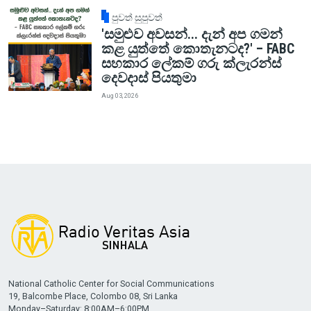
පුවත් සුපුවත්
'සමුළුව අවසන්... දැන් අප ගමන්
කළ යුත්තේ කොතැනටද?' – FABC
සහකාර ලේකම් ගරු ක්ලැරන්ස්
දෙවදාස් පියතුමා
Aug 03, 2026
National Catholic Center for Social Communications
19, Balcombe Place, Colombo 08, Sri Lanka
Monday–Saturday: 8:00AM–6:00PM