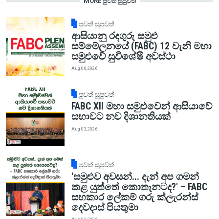
MORE පුවත් සුපුවත්
පුවත් සුපුවත්
ආසියානු රදගුරු සමුළු
සම්මේලනයේ (FABC) 12 වැනි මහා
සමුළුවේ සුවිශේෂී අවස්ථා
Aug 06, 2026
පුවත් සුපුවත්
FABC XII මහා සමුළුවෙන් ආසියාවේ
සභාවට නව දිශානතියක්
Aug 03, 2026
පුවත් සුපුවත්
'සමුළුව අවසන්... දැන් අප ගමන්
කළ යුත්තේ කොතැනටද?' – FABC
සහකාර ලේකම් ගරු ක්ලැරන්ස්
දෙවදාස් පියතුමා