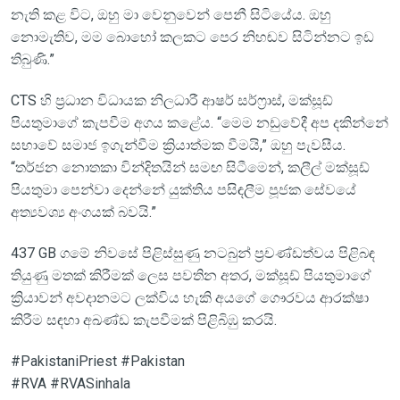
නැති කළ විට, ඔහු මා වෙනුවෙන් පෙනී සිටියේය. ඔහු
නොමැතිව, මම බොහෝ කලකට පෙර නිහඬව සිටින්නට ඉඩ
තිබුණි.”
CTS හි ප්‍රධාන විධායක නිලධාරී ආෂර් සර්ෆ්‍රාස්, මක්සූඩ්
පියතුමාගේ කැපවීම අගය කළේය. “මෙම නඩුවේදී අප දකින්නේ
සභාවේ සමාජ ඉගැන්වීම ක්‍රියාත්මක වීමයි,” ඔහු පැවසීය.
“තර්ජන නොතකා වින්දිතයින් සමඟ සිටීමෙන්, කලීල් මක්සූඩ්
පියතුමා පෙන්වා දෙන්නේ යුක්තිය පසිඳලීම පූජක සේවයේ
අත්‍යවශ්‍ය අංගයක් බවයි.”
437 GB ගමේ නිවසේ පිළිස්සුණු නටබුන් ප්‍රචණ්ඩත්වය පිළිබඳ
තියුණු මතක් කිරීමක් ලෙස පවතින අතර, මක්සූඩ් පියතුමාගේ
ක්‍රියාවන් අවදානමට ලක්විය හැකි අයගේ ගෞරවය ආරක්ෂා
කිරීම සඳහා අඛණ්ඩ කැපවීමක් පිළිබිඹු කරයි.
#PakistaniPriest #Pakistan
#RVA #RVASinhala