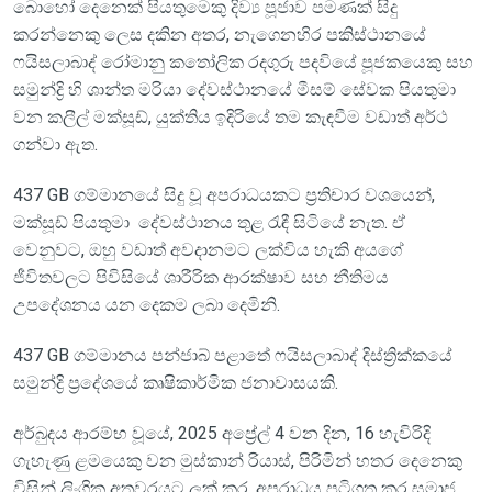
බොහෝ දෙනෙක් පියතුමෙකු දිව්‍ය පූජාව පමණක් සිදු
කරන්නෙකු ලෙස දකින අතර, නැගෙනහිර පකිස්ථානයේ
ෆයිසලාබාද් රෝමානු කතෝලික රදගුරු පදවියේ පූජකයෙකු සහ
සමුන්ද්‍රි හි ශාන්ත මරියා දේවස්ථානයේ මීසම් සේවක පියතුමා
වන කලීල් මක්සූඩ්, යුක්තිය ඉදිරියේ තම කැඳවීම වඩාත් අර්ථ
ගන්වා ඇත.
437 GB ගම්මානයේ සිදු වූ අපරාධයකට ප්‍රතිචාර වශයෙන්,
මක්සූඩ් පියතුමා දේවස්ථානය තුළ රැඳී සිටියේ නැත. ඒ
වෙනුවට, ඔහු වඩාත් අවදානමට ලක්විය හැකි අයගේ
ජීවිතවලට පිවිසියේ ශාරීරික ආරක්ෂාව සහ නීතිමය
උපදේශනය යන දෙකම ලබා දෙමිනි.
437 GB ගම්මානය පන්ජාබ් පළාතේ ෆයිසලාබාද් දිස්ත්‍රික්කයේ
සමුන්ද්‍රි ප්‍රදේශයේ කෘෂිකාර්මික ජනාවාසයකි.
අර්බුදය ආරම්භ වූයේ, 2025 අප්‍රේල් 4 වන දින, 16 හැවිරිදි
ගැහැණු ළමයෙකු වන මුස්කාන් රියාස්, පිරිමින් හතර දෙනෙකු
විසින් ලිංගික අතවරයට ලක් කර, අපරාධය පටිගත කර සමාජ