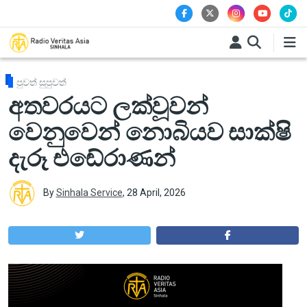
Skip to main content
පුවත් සුපුවත්
අතවරයට ලක්වූවන්
වෙනුවෙන් නොබියව සාක්ෂි
දැරූ එඬේරාණන්
By
Sinhala Service
,
28 April, 2026