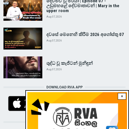
දෙව්මව් වූ මරියා | Episode 07 -
උඩුමහළේ දේවමාතාවන් | Mary in the
upper room
Aug 07, 2026
දවසේ මෙනෙහි කිරීම 2026 අගෝස්තු 07
Aug 07, 2026
ශුද්ධ වූ කැජිටන් මුනිඳුන්
Aug 07, 2026
DOWNLOAD RVA APP
×
STAY CONNECTED WITH US!