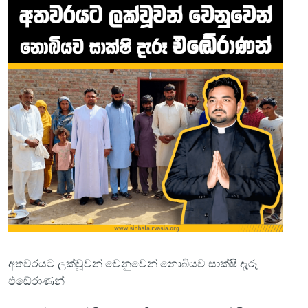
අතවරයට ලක්වූවන් වෙනුවෙන් නොබියව සාක්ෂි දැරූ
එඬේරාණන්