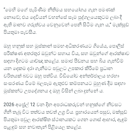
“මෙහි මගේ පැමිණීම නීතිමය සහයෝගය ගැන පමණක්
නොවේ; එය දෙවියන් වහන්සේ සෑම පුද්ගලයෙකුටම ලබා දී
ඇති මානව ගරුත්වය වෙනුවෙන් පෙනී සිටීම ගැන ය,” මැක්සූඩ්
පියතුමා පැවසීය.
ඔහු හනුක් සහ මුස්කාන් සමඟ අධිකරණයට ගියේය, පොලිස්
පරීක්ෂණ අතරතුර ඔවුන්ට සහාය විය, සහ ඔවුන්ගේ ආරක්ෂාව
සඳහා දිගටම යාච්ඤා කළේය. සමාජ පීඩනය සහ බිය ගැන්වීම්
යන දෙකම දරා ගැනීමට පවුලට උපකාර කිරීමේ ප්‍රධාන
චරිතයක් බවට ඔහු පත්විය. වීඩියෝව අන්තර්ජාලය හරහා
සංසරණය වීමේ බලපෑම ඇතුළුව කම්පනයට මුහුණ දීම සඳහා
මුස්කන්ට උපදේශනය ද ඔහු විසින් ලබා දුන්නේ ය.
2026 අප්‍රේල් 12 වන දින අපරාධකරුවන් හනුක්ගේ නිවසට
ගිනි තැබූ විට තත්වය තවත් උග්‍ර විය. ප්‍රහාරයෙන් පසුව, මක්සූඩ්
පියතුමා පවුල ආරක්ෂිත ස්ථානයකට ගෙන ගොස් ආහාර, ඇඳුම්
පැළඳුම් සහ නවාතැන් පිළියෙල කළේය.