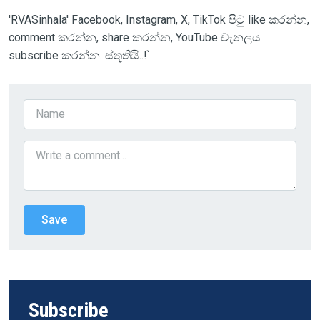
'RVASinhala' Facebook, Instagram, X, TikTok පිටු like කරන්න,
comment කරන්න, share කරන්න, YouTube චැනලය
subscribe කරන්න. ස්තූතියි..!`
Subscribe