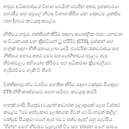
නඩුව අධිකරණයේ විභාග වෙමින් පවතින අතර, පූජකවරයා
පහරදීම සහ පවුලේ නිවස විනාශ කිරීම යන දෙකටම යුක්තිය
පතා දිගටම කටයුතු කළේය.
නීතිමය නඩුව ශක්තිමත් කිරීම සඳහා, කතෝලික රාජ්‍ය නොවන
සංවිධානයක් වන ක්‍රිස්ටියන් ට්‍රූ ස්පිරිට් (CTS), මුස්කන් සහ
හනුක් සඳහා නීති සහාය ලබා දෙයි. එඬේරික රැකවරණය සහ
නීතිමය සහාය අතර මෙම සහයෝගීතාවය පවුලට ඇප
තීරණවලට අභියෝග කිරීමට සහ අධිකරණ ක්‍රියාවලියට
හැසිරවීමට හැකි වී තිබේ.
විත්තිකරුවන්ට වගවීම සහතික කිරීම සඳහා මක්සූඩ් පියතුමා
CTS නීති කණ්ඩායම සමඟ සමීපව කටයුතු කරයි.
හනුක් මාසි, පියතුමා වැදගත් ආධාරක මූලාශ්‍රයක් ලෙස විස්තර
කළේය. "මම අන්ධකාර ලෝකයක ජීවත් වෙමි, නමුත් කලීල්
මක්සූඩ් පියතුමා මගේ ඇස් බවට පත්ව ඇත," ඔහු පැවසීය.
“ගින්න මගේ නිවසට ඩැහැගත් විට සහ තර්ජන මගේ සාමය