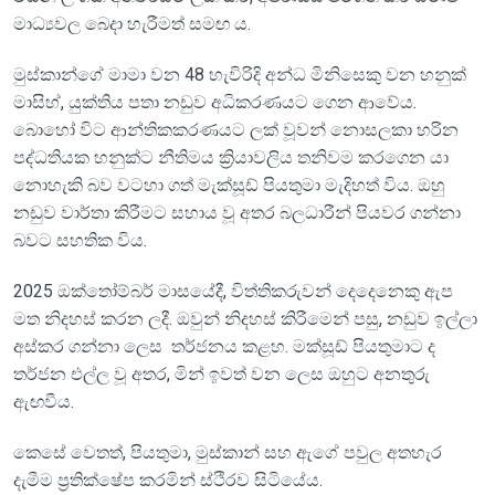
මාධ්‍යවල බෙදා හැරීමත් සමඟ ය.
මුස්කාන්ගේ මාමා වන 48 හැවිරිදි අන්ධ මිනිසෙකු වන හනුක්
මාසිහ්, යුක්තිය පතා නඩුව අධිකරණයට ගෙන ආවේය.
බොහෝ විට ආන්තිකකරණයට ලක් වූවන් නොසලකා හරින
පද්ධතියක හනුක්ට නීතිමය ක්‍රියාවලිය තනිවම කරගෙන යා
නොහැකි බව වටහා ගත් මැක්සූඩ් පියතුමා මැදිහත් විය. ඔහු
නඩුව වාර්තා කිරීමට සහාය වූ අතර බලධාරීන් පියවර ගන්නා
බවට සහතික විය.
2025 ඔක්තෝම්බර් මාසයේදී, විත්තිකරුවන් දෙදෙනෙකු ඇප
මත නිදහස් කරන ලදී. ඔවුන් නිදහස් කිරීමෙන් පසු, නඩුව ඉල්ලා
අස්කර ගන්නා ලෙස තර්ජනය කළහ. මක්සූඩ් පියතුමාට ද
තර්ජන එල්ල වූ අතර, මින් ඉවත් වන ලෙස ඔහුට අනතුරු
ඇඟවීය.
කෙසේ වෙතත්, පියතුමා, මුස්කාන් සහ ඇගේ පවුල අතහැර
දැමීම ප්‍රතික්ෂේප කරමින් ස්ථිරව සිටියේය.