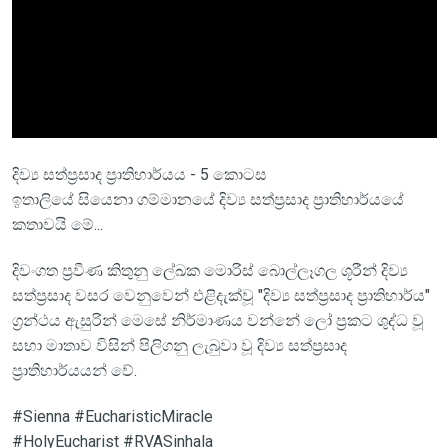
දිව්‍ය සත්ප්‍රසාද ප්‍රාතිහාර්යය - 5 කොටස
ඉතාලියේ සියෙනා ගම්මානයේ දිව්‍ය සත්ප්‍රසාද ප්‍රාතිහාර්යයේ
කතාවයි මේ...
දිවංගත ප්‍රවීණ කිතුනු ලේඛක මොරිස් බොල්ලෑගල ශූරීන් දිව්‍ය
සත්ප්‍රසාද වසර වෙනුවෙන් එළිදැක්වූ "දිව්‍ය සත්ප්‍රසාද ප්‍රාතිහාර්ය"
ග්‍රන්ථය ඇසුරින් මෙසේ නිර්මාණය වන්නේ ලෝ ප්‍රකට ශුද්ධ වූ
සභා මාතාව විසින් පිලිගනු ලැබුවා වූ දිව්‍ය සත්ප්‍රසාද
ප්‍රාතිහාර්යයන් වේ.
#Sienna #EucharisticMiracle
#HolyEucharist #RVASinhala