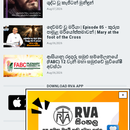
ශුද්ධ වූ කැජිටන් මුනිඳුන්
Aug 07, 2026
දෙව්මව් වූ මරියා | Episode 05 - කුරුස
පාමුළ මරියෝත්තමාවන් | Mary at the
foot of the Cross
Aug 06, 2026
ආසියානු රදගුරු සමුළු සම්මේලනයේ
(FABC) 12 වැනි මහා සමුළුවේ සුවිශේෂී
අවස්ථා
Aug 06, 2026
DOWNLOAD RVA APP
×
STAY CONNECTED WITH US!