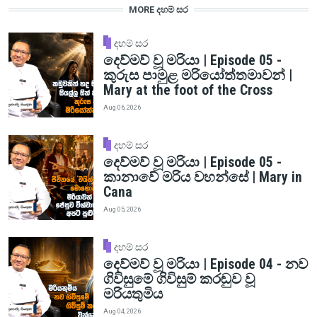
MORE දහම් සර
දහම් සර
දෙව්මව් වූ මරියා | Episode 05 -
කුරුස පාමුළ මරියෝත්තමාවන් |
Mary at the foot of the Cross
Aug 06, 2026
දහම් සර
දෙව්මව් වූ මරියා | Episode 05 -
කානාවේ මරිය වහන්සේ | Mary in
Cana
Aug 05, 2026
දහම් සර
දෙව්මව් වූ මරියා | Episode 04 - නව
ගිවිසුමේ ගිවිසුම් කරඬුව වූ
මරියතුමිය
Aug 04, 2026