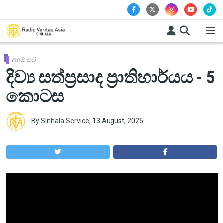
Skip to main content
දහම් සර
දිව්‍ය සත්ප්‍රසාද ප්‍රාතිහාර්යය - 5
කොටස
By
Sinhala Service
,
13 August, 2025