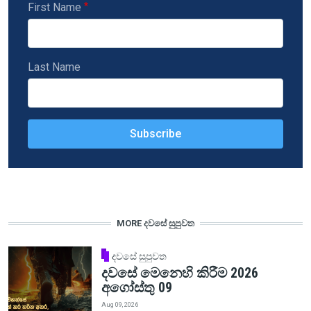
First Name
Last Name
MORE දවසේ සුපුවත
දවසේ සුපුවත
දවසේ මෙනෙහි කිරීම 2026
අගෝස්තු 09
Aug 09, 2026