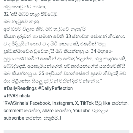
ඔවුනොවුන්ට හඬගා,
32 ‘අපි ඔබට නළා පිම්බෙමු.
ඔබ නැටුවේ නැත;
අපි ඔබට විලාප කීමු, ඔබ හැඬුවේ නැතැ’යි
කියන දරුවන් හා සමාන වෙති. 33 ස්නාවක ජොහන් නිරාහාර
ව ද මිදියුසින් තොර ව ද සිටි කෙනෙකි; එබැවින් ‘ඔහු
දුෂ්ටාත්මාවේශ වූවෙකැ’යි ඔබ කියන්නහු ය. 34 මනුෂ්‍ය-
පුත්‍රයාණෝ කමින් බොමින් ආ සේක; ‘බලන්න, ඔහු කෑදරයෙකි,
බේබද්දෙකි, අයකැමියන්ගේත්, පව්කාරයන්ගේත් යහළුවෙකි’යි
ඔබ කියන්නහු ය. 35 දෙවියන් වහන්සේගේ ප්‍රඥාව නිවැරැදි බව
එය පිළිගන්න සියලු දරුවන් මඟින් දිස් වන්නේ ය.”
#DailyReadings #DailyReflection
#RVASinhala
'RVASinhala' Facebook, Instagram, X, TikTok පිටු like කරන්න,
comment කරන්න, share කරන්න, YouTube චැනලය
subscribe කරන්න. ස්තූතියි..!