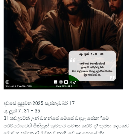
දවසේ සුපුවත 2025 සැප්තැම්බර් 17
ශු. ලූක් 7 : 31 – 35
31 තවදුරටත් උන් වහන්සේ මෙ‍සේ වදාළ සේක: ”මේ
පරම්පරාවෙහි මිනිසුන් කුමකට සමාන කරම් ද? කුමන දෙයකට
මොවුහු සමාන ද? ඔව්හු වනාහි, වෙළඳ පොළේ හිඳ