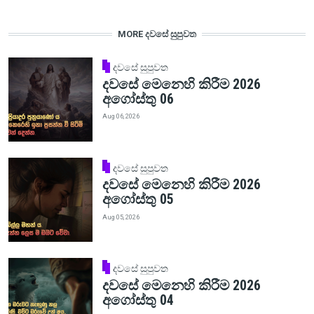
MORE දවසේ සුපුවත
දවසේ සුපුවත
දවසේ මෙනෙහි කිරීම 2026
අගෝස්තු 06
Aug 06, 2026
දවසේ සුපුවත
දවසේ මෙනෙහි කිරීම 2026
අගෝස්තු 05
Aug 05, 2026
දවසේ සුපුවත
දවසේ මෙනෙහි කිරීම 2026
අගෝස්තු 04