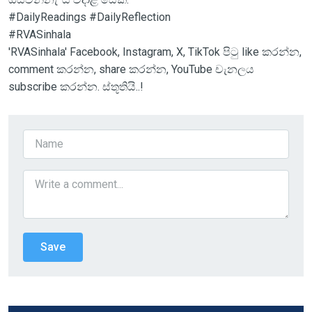
#DailyReadings #DailyReflection
#RVASinhala
'RVASinhala' Facebook, Instagram, X, TikTok පිටු like කරන්න,
comment කරන්න, share කරන්න, YouTube චැනලය
subscribe කරන්න. ස්තූතියි..!