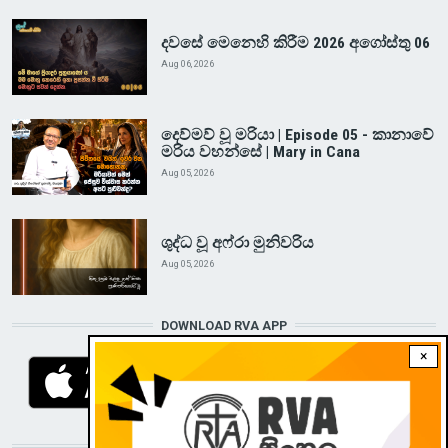
දවසේ මෙනෙහි කිරීම 2026 අගෝස්තු 06
Aug 06, 2026
දෙව්මව් වූ මරියා | Episode 05 - කානාවේ
මරිය වහන්සේ | Mary in Cana
Aug 05, 2026
ශුද්ධ වූ අෆ්රා මුනිවරිය
Aug 05, 2026
DOWNLOAD RVA APP
×
STAY CONNECTED WITH US!