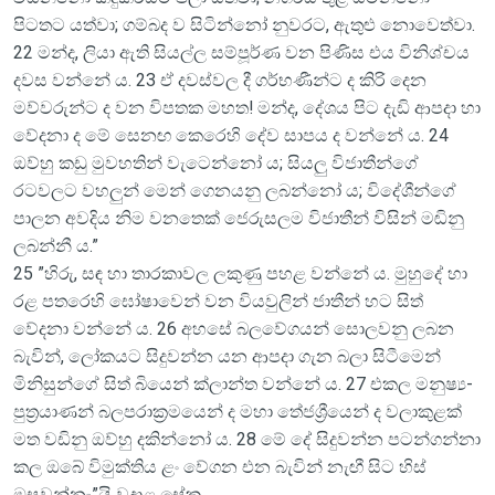
පිටතට යත්වා; ගම්බද ව සිටින්නෝ නුවරට, ඇතුළු නොවෙත්වා.
22 මන්ද, ලියා ඇති සියල්ල සම්පූර්ණ වන පිණිස එය විනිශ්චය
දවස වන්නේ ය. 23 ඒ දවස්වල දී ගර්භණීන්ට ද කිරි දෙන
මව්වරුන්ට ද වන විපතක මහත! මන්ද, දේශය පිට දැඩි ආපදා හා
වේදනා ද මේ සෙනඟ කෙරෙහි දේව සාපය ද වන්නේ ය. 24
ඔව්හු කඩු මුවහතින් වැටෙන්නෝ ය; සියලු විජාතීන්ගේ
රටවලට වහලුන් මෙ‍න් ගෙනයනු ලබන්නෝ ය; විදේශීන්ගේ
පාලන අවදිය නිම වනතෙක් ජෙරුසලම විජාතීන් විසින් මඬිනු
ලබන්නී ය.”
25 ”හිරු, සඳ හා තාරකාවල ලකුණු පහළ වන්නේ ය. මුහුදේ හා
රළ පතරෙහි ඝෝෂාවෙන් වන වියවුලින් ජාතීන් හට සිත්
වේදනා වන්නේ ය. 26 අහසේ බලවේගයන් සොලවනු ලබන
බැවින්, ලෝකයට සිදුවන්න යන ආපදා ගැන බලා සිටීමෙ‍න්
මිනිසුන්ගේ සිත් බියෙන් ක්ලාන්ත වන්නේ ය. 27 එකල මනුෂ්‍ය-
පුත්‍රයාණන් බලපරාක්‍රමයෙන් ද මහා තේජශ්‍රීයෙන් ද වලාකුළක්
මත වඩිනු ඔව්හු දකින්නෝ ය. 28 මේ දේ සිදුවන්න පටන්ගන්නා
කල ඔබේ විමුක්තිය ළං වේගන එන බැවින් නැඟී සිට හිස්
ඔසවන්නැ”යි වදාළ සේක.