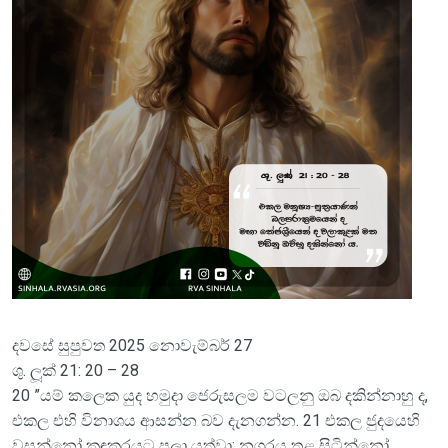
දවසේ සුපුවත 2025 නොවැම්බර් 27
ශු. ලූක් 21: 20 – 28
20 ”යම් කලෙක යුද හමුදා ජෙරුසලම වටලනු ඔබ දකින්නාහු ද,
එකල එහි විනාශය ආසන්න බව දැනගන්න. 21 එකල ජුදයෙහි
වසන්නෝ කඳුකරයට පලා යත්වා; නගරය තුළ සිටින්නෝ