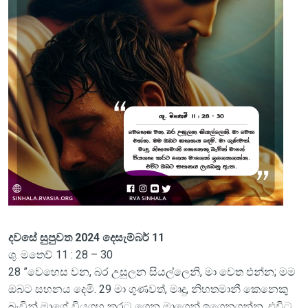
දවසේ සුපුවත 2024 දෙසැම්බර් 11
ශු. මතෙව් 11 : 28 – 30
28 ”වෙහෙස වන, බර උසුලන සියල්ලෙනි, මා වෙත එන්න; මම
ඔබට සහනය දෙමි. 29 මා ගුණවත්, මෘදු, නිහතමානී කෙනෙකු
බැවින් මාගේ වියගහ කරට ගෙන මාගෙන් ඉගෙනගන්න. එවිට