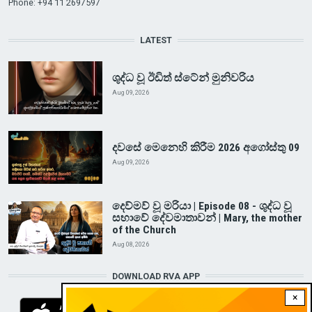
Phone: +94 11 2697597
LATEST
ශුද්ධ වූ ඊඩිත් ස්ටේන් මුනිවරිය
Aug 09, 2026
දවසේ මෙනෙහි කිරීම 2026 අගෝස්තු 09
Aug 09, 2026
දෙව්මව් වූ මරියා | Episode 08 - ශුද්ධ වූ
සභාවේ දේවමාතාවන් | Mary, the mother
of the Church
Aug 08, 2026
DOWNLOAD RVA APP
×