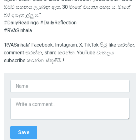
ඔබට සහනය ලැබෙනු ඇත. 30 මාගේ වියගහ පහසු ය; මාගේ
බර ද සැහැල්ලු ය.”
#DailyReadings #DailyReflection
#RVASinhala
'RVASinhala' Facebook, Instagram, X, TikTok පිටු like කරන්න,
comment කරන්න, share කරන්න, YouTube චැනලය
subscribe කරන්න. ස්තූතියි..!