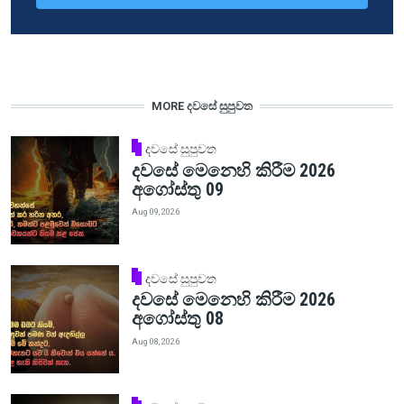
MORE දවසේ සුපුවත
දවසේ සුපුවත
දවසේ මෙනෙහි කිරීම 2026
අගෝස්තු 09
Aug 09, 2026
දවසේ සුපුවත
දවසේ මෙනෙහි කිරීම 2026
අගෝස්තු 08
Aug 08, 2026