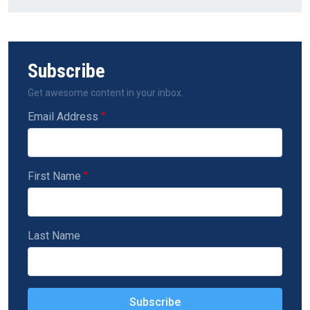
Subscribe
Get awesome content in your inbox.
Email Address
First Name
Last Name